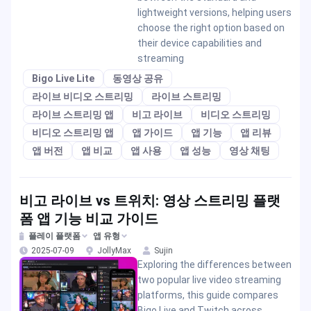
lightweight versions, helping users
choose the right option based on
their device capabilities and
streaming
Bigo Live Lite
동영상 공유
라이브 비디오 스트리밍
라이브 스트리밍
라이브 스트리밍 앱
비고 라이브
비디오 스트리밍
비디오 스트리밍 앱
앱 가이드
앱 기능
앱 리뷰
앱 버전
앱 비교
앱 사용
앱 성능
영상 채팅
비고 라이브 vs 트위치: 영상 스트리밍 플랫
폼 앱 기능 비교 가이드
플레이 플랫폼
앱 유형
2025-07-09
JollyMax
Sujin
Exploring the differences between
two popular live video streaming
platforms, this guide compares
Bigo Live and Twitch across