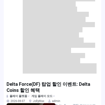
Delta Force(DF) 탑업 할인 이벤트: Delta
Coins 할인 혜택
플레이 플랫폼
게임 플레이 모드
2026-08-07
JollyMax
admin