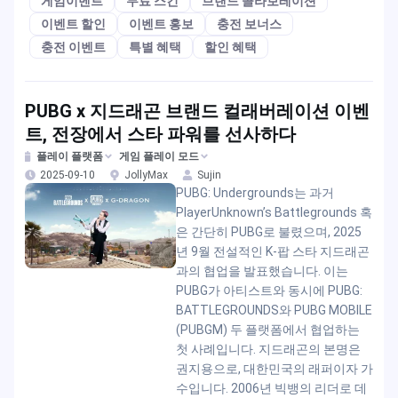
게임이벤트
무료 스킨
브랜드 콜라보레이션
이벤트 할인
이벤트 홍보
충전 보너스
충전 이벤트
특별 혜택
할인 혜택
PUBG x 지드래곤 브랜드 컬래버레이션 이벤
트, 전장에서 스타 파워를 선사하다
플레이 플랫폼
게임 플레이 모드
2025-09-10
JollyMax
Sujin
PUBG: Undergrounds는 과거
PlayerUnknown’s Battlegrounds 혹
은 간단히 PUBG로 불렸으며, 2025
년 9월 전설적인 K-팝 스타 지드래곤
과의 협업을 발표했습니다. 이는
PUBG가 아티스트와 동시에 PUBG:
BATTLEGROUNDS와 PUBG MOBILE
(PUBGM) 두 플랫폼에서 협업하는
첫 사례입니다. 지드래곤의 본명은
권지용으로, 대한민국의 래퍼이자 가
수입니다. 2006년 빅뱅의 리더로 데