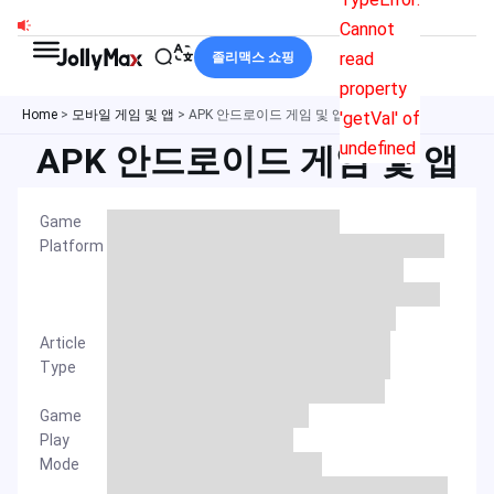
콘
Cannot
텐
read
졸리맥스 쇼핑
츠
property
로
Home
>
모바일 게임 및 앱
>
APK 안드로이드 게임 및 앱
'getVal' of
건
undefined
APK 안드로이드 게임 및 앱
너
뛰
기
Game
Platform
Article
Type
Game
Play
Mode