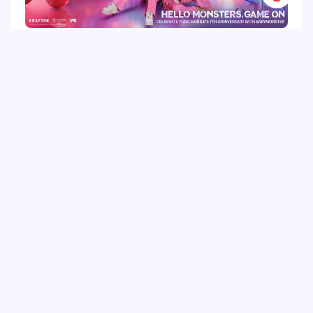
로
스
배틀그라운드 모바일 X 베이비몬스터 – 7주년 기념
특별 콜라보
크
롤
인기 태그
관련 칼럼
Blood Strike
Bigo Live Lite
Delta Coin
BABYMONSTER
ARPG
1인칭 슈팅 게임
e스포츠 대회
PUBG
RF온라인넥스트
트위치
액션RPG
FPS게임
스타필드하남
크래프톤
앱 사용법
탱고 라이브
영상 공유
라이브 영상 스트리밍
쿠키런티니핑콜라보
Game Song
디지털 엔터테인먼트 플랫폼으로서 JollyMax는 주요 앱 및 게임 회사