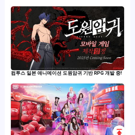
컴투스 일본 애니메이션 도원암귀 기반 RPG 개발 중!
위