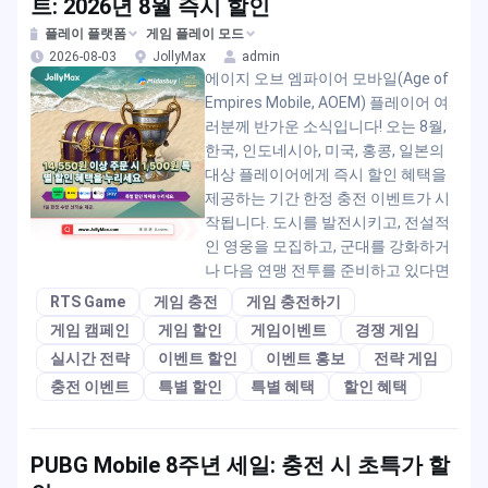
트: 2026년 8월 즉시 할인
플레이 플랫폼
게임 플레이 모드
2026-08-03
JollyMax
admin
에이지 오브 엠파이어 모바일(Age of
Empires Mobile, AOEM) 플레이어 여
러분께 반가운 소식입니다! 오는 8월,
한국, 인도네시아, 미국, 홍콩, 일본의
대상 플레이어에게 즉시 할인 혜택을
제공하는 기간 한정 충전 이벤트가 시
작됩니다. 도시를 발전시키고, 전설적
인 영웅을 모집하고, 군대를 강화하거
나 다음 연맹 전투를 준비하고 있다면
RTS Game
게임 충전
게임 충전하기
게임 캠페인
게임 할인
게임이벤트
경쟁 게임
실시간 전략
이벤트 할인
이벤트 홍보
전략 게임
충전 이벤트
특별 할인
특별 혜택
할인 혜택
PUBG Mobile 8주년 세일: 충전 시 초특가 할