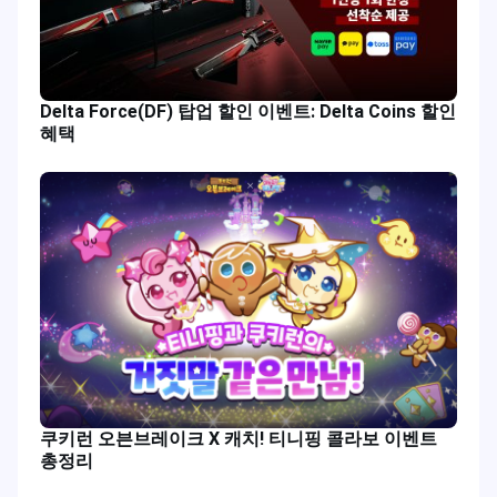
Delta Force(DF) 탑업 할인 이벤트: Delta Coins 할인
혜택
쿠키런 오븐브레이크 X 캐치! 티니핑 콜라보 이벤트
총정리