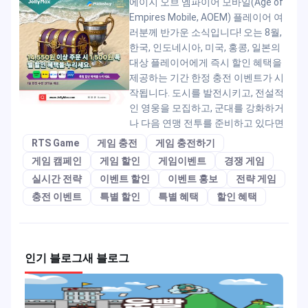
에이지 오브 엠파이어 모바일(Age of
Empires Mobile, AOEM) 플레이어 여
러분께 반가운 소식입니다! 오는 8월,
한국, 인도네시아, 미국, 홍콩, 일본의
대상 플레이어에게 즉시 할인 혜택을
제공하는 기간 한정 충전 이벤트가 시
작됩니다. 도시를 발전시키고, 전설적
인 영웅을 모집하고, 군대를 강화하거
나 다음 연맹 전투를 준비하고 있다면
RTS Game
게임 충전
게임 충전하기
게임 캠페인
게임 할인
게임이벤트
경쟁 게임
실시간 전략
이벤트 할인
이벤트 홍보
전략 게임
충전 이벤트
특별 할인
특별 혜택
할인 혜택
인기 블로그
새 블로그