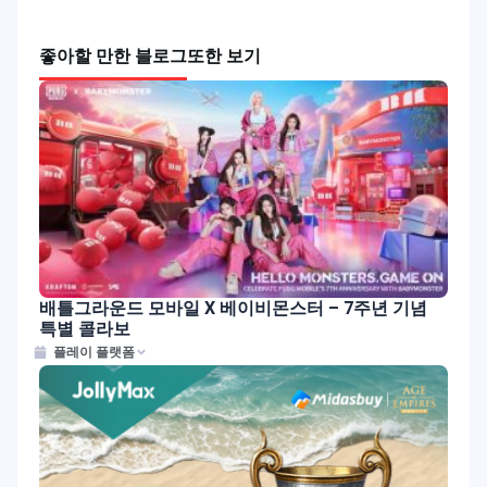
좋아할 만한 블로그
또한 보기
배틀그라운드 모바일 X 베이비몬스터 – 7주년 기념
특별 콜라보
플레이 플랫폼