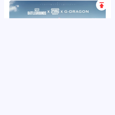
위
로
스
크
롤
PUBG x 지드래곤 브랜드 컬래버레이션 이벤트, 전장
에서 스타 파워를 선사하다
인기 태그
관련 칼럼
Blood Strike
Bigo Live Lite
Delta Coin
BABYMONSTER
ARPG
1인칭 슈팅 게임
e스포츠 대회
PUBG
RF온라인넥스트
트위치
액션RPG
FPS게임
크래프톤
스타필드하남
앱 사용법
탱고 라이브