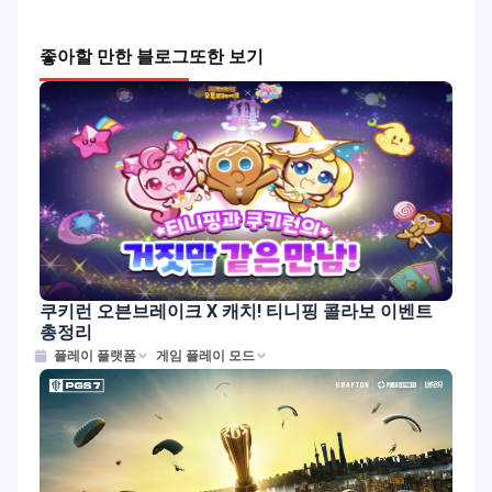
좋아할 만한 블로그
또한 보기
쿠키런 오븐브레이크 X 캐치! 티니핑 콜라보 이벤트
총정리
플레이 플랫폼
게임 플레이 모드