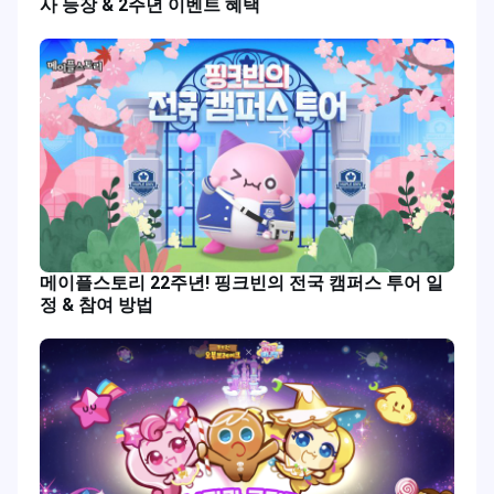
사 등장 & 2주년 이벤트 혜택
메이플스토리 22주년! 핑크빈의 전국 캠퍼스 투어 일
정 & 참여 방법