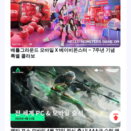
배틀그라운드 모바일 X 베이비몬스터 – 7주년 기념
특별 콜라보
위
로
델타 포스 모바일 4월 22일 정식 출시! AAA급 슈팅 액