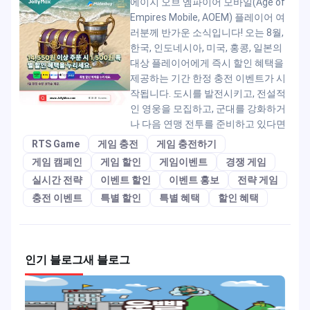
에이지 오브 엠파이어 모바일(Age of
Empires Mobile, AOEM) 플레이어 여
러분께 반가운 소식입니다! 오는 8월,
한국, 인도네시아, 미국, 홍콩, 일본의
대상 플레이어에게 즉시 할인 혜택을
제공하는 기간 한정 충전 이벤트가 시
작됩니다. 도시를 발전시키고, 전설적
인 영웅을 모집하고, 군대를 강화하거
나 다음 연맹 전투를 준비하고 있다면
RTS Game
게임 충전
게임 충전하기
게임 캠페인
게임 할인
게임이벤트
경쟁 게임
실시간 전략
이벤트 할인
이벤트 홍보
전략 게임
충전 이벤트
특별 할인
특별 혜택
할인 혜택
인기 블로그
새 블로그