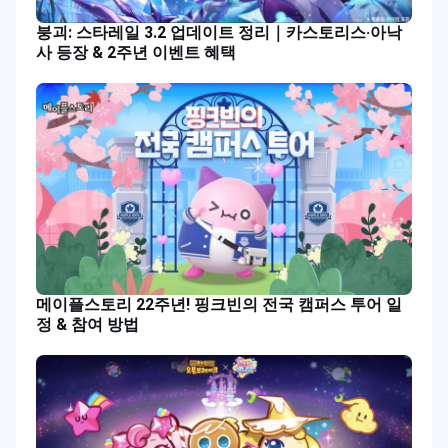
붕괴: 스타레일 3.2 업데이트 정리｜카스토리스·아낙
사 등장 & 2주년 이벤트 혜택
메이플스토리 22주년! 핑크빈의 전국 캠퍼스 투어 일
정 & 참여 방법