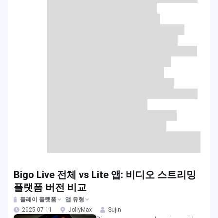
Bigo Live 전체 vs Lite 앱: 비디오 스트리밍
플랫폼 버전 비교
플레이 플랫폼
앱 유형
2025-07-11
JollyMax
Sujin