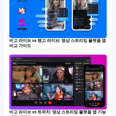
비고 라이브 vs 탱고 라이브: 영상 스트리밍 플랫폼 앱
비교 가이드
비고 라이브 vs 트위치: 영상 스트리밍 플랫폼 앱 기능