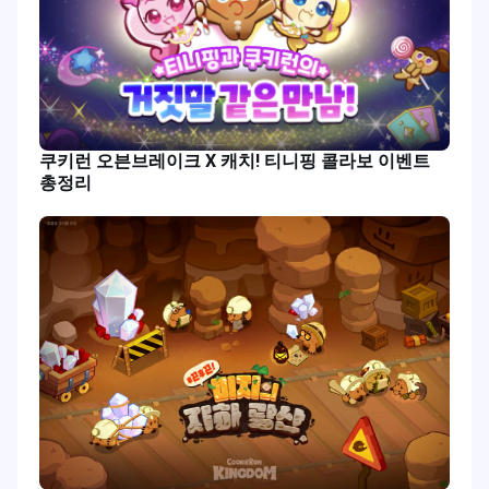
쿠키런 오븐브레이크 X 캐치! 티니핑 콜라보 이벤트
총정리