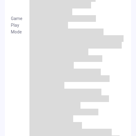
Game
Play
Mode