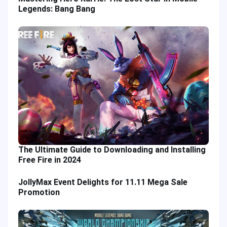
Legends: Bang Bang
The Ultimate Guide to Downloading and Installing
Free Fire in 2024
JollyMax Event Delights for 11.11 Mega Sale
Promotion