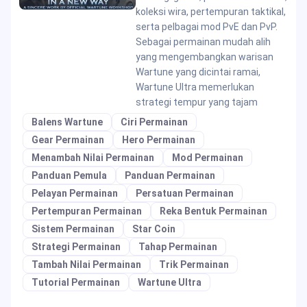
koleksi wira, pertempuran taktikal,
serta pelbagai mod PvE dan PvP.
Sebagai permainan mudah alih
yang mengembangkan warisan
Wartune yang dicintai ramai,
Wartune Ultra memerlukan
strategi tempur yang tajam
Balens Wartune
Ciri Permainan
Gear Permainan
Hero Permainan
Menambah Nilai Permainan
Mod Permainan
Panduan Pemula
Panduan Permainan
Pelayan Permainan
Persatuan Permainan
Pertempuran Permainan
Reka Bentuk Permainan
Sistem Permainan
Star Coin
Strategi Permainan
Tahap Permainan
Tambah Nilai Permainan
Trik Permainan
Tutorial Permainan
Wartune Ultra