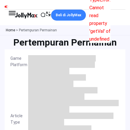
Skip
Cannot
to
read
Beli di JollyMax
content
property
Home
>
Pertempuran Permainan
'getVal' of
undefined
Pertempuran Permainan
Game
Platform
Article
Type