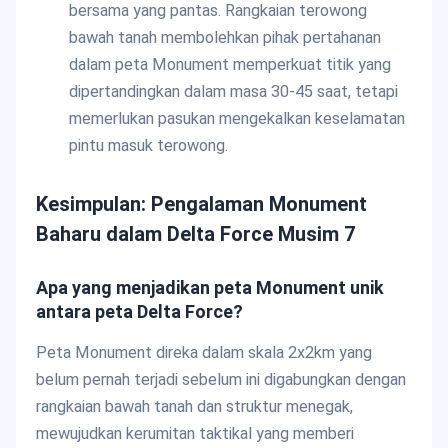
bersama yang pantas. Rangkaian terowong
bawah tanah membolehkan pihak pertahanan
dalam peta Monument memperkuat titik yang
dipertandingkan dalam masa 30-45 saat, tetapi
memerlukan pasukan mengekalkan keselamatan
pintu masuk terowong.
Kesimpulan: Pengalaman Monument
Baharu dalam Delta Force Musim 7
Apa yang menjadikan peta Monument unik
antara peta Delta Force?
Peta Monument direka dalam skala 2x2km yang
belum pernah terjadi sebelum ini digabungkan dengan
rangkaian bawah tanah dan struktur menegak,
mewujudkan kerumitan taktikal yang memberi