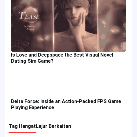
Is Love and Deepspace the Best Visual Novel
Dating Sim Game?