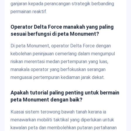
ganjaran kepada perancangan strategik berbanding
permainan reaktif.
Operator Delta Force manakah yang paling
sesuai berfungsi di peta Monument?
Di peta Monument, operator Delta Force dengan
kebolehan peninjauan cemerlang dalam mengumpul
risikan merentasi medan pertempuran yang luas,
manakala operator yang berfokuskan serangan
menguasai pertempuran kediaman jarak dekat.
Apakah tutorial paling penting untuk bermain
peta Monument dengan baik?
Kuasai sistem terowong bawah tanah kerana ia
menawarkan mobiliti taktikal yang diperlukan untuk
kawalan peta dan membolehkan putaran pertahanan