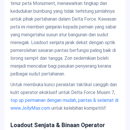
timur peta Monument, menawarkan tingkap dan
kedudukan bumbung yang tidak terhitung jumlahnya
untuk pihak pertahanan dalam Delta Force. Kawasan
peta ini memberi ganjaran kepada pemain yang sabar
yang mengetahui susun atur bangunan dan sudut
menegak. Loadout senjata jarak dekat dengan optik
pemerolehan sasaran pantas berfungsi paling baik di
lorong sempit dan tangga. Zon sedemikian boleh
menjadi mencabar bagi pasukan penyerang kerana
pelbagai sudut pertahanan.
Untuk membuka kunci peralatan taktikal canggih dan
kulit operator eksklusif untuk Delta Force Musim 7,
top up permainan dengan mudah, pantas & selamat di
www.JollyMax.com
untuk kelebihan kompetitif.
Loadout Senjata & Binaan Operator