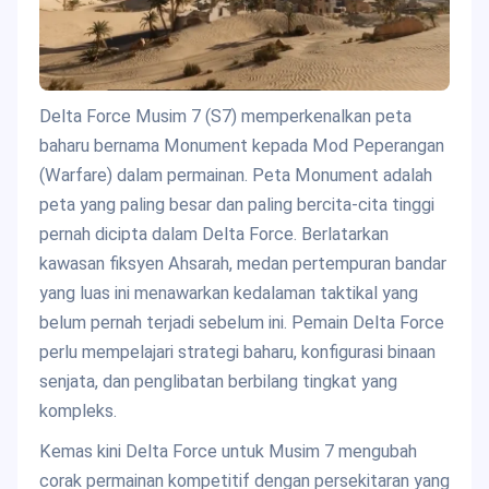
Delta Force Musim 7 (S7) memperkenalkan peta
baharu bernama Monument kepada Mod Peperangan
(Warfare) dalam permainan. Peta Monument adalah
peta yang paling besar dan paling bercita-cita tinggi
pernah dicipta dalam Delta Force. Berlatarkan
kawasan fiksyen Ahsarah, medan pertempuran bandar
yang luas ini menawarkan kedalaman taktikal yang
belum pernah terjadi sebelum ini. Pemain Delta Force
perlu mempelajari strategi baharu, konfigurasi binaan
senjata, dan penglibatan berbilang tingkat yang
kompleks.
Kemas kini Delta Force untuk Musim 7 mengubah
corak permainan kompetitif dengan persekitaran yang