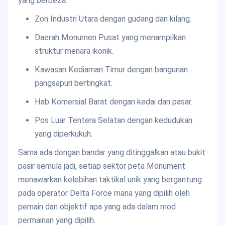
yang berbeza:
Zon Industri Utara dengan gudang dan kilang.
Daerah Monumen Pusat yang menampilkan
struktur menara ikonik.
Kawasan Kediaman Timur dengan bangunan
pangsapuri bertingkat.
Hab Komersial Barat dengan kedai dan pasar.
Pos Luar Tentera Selatan dengan kedudukan
yang diperkukuh.
Sama ada dengan bandar yang ditinggalkan atau bukit
pasir semula jadi, setiap sektor peta Monument
menawarkan kelebihan taktikal unik yang bergantung
pada operator Delta Force mana yang dipilih oleh
pemain dan objektif apa yang ada dalam mod
permainan yang dipilih.