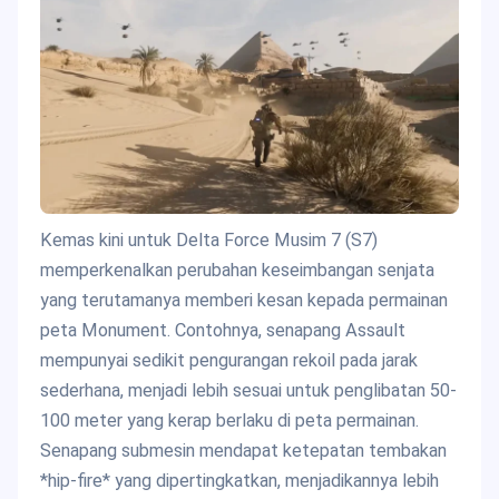
Kemas kini untuk Delta Force Musim 7 (S7)
memperkenalkan perubahan keseimbangan senjata
yang terutamanya memberi kesan kepada permainan
peta Monument. Contohnya, senapang Assault
mempunyai sedikit pengurangan rekoil pada jarak
sederhana, menjadi lebih sesuai untuk penglibatan 50-
100 meter yang kerap berlaku di peta permainan.
Senapang submesin mendapat ketepatan tembakan
*hip-fire* yang dipertingkatkan, menjadikannya lebih