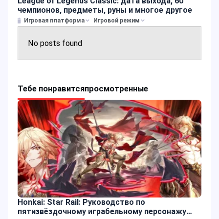
League of Legends Classic: дата выхода, 60
чемпионов, предметы, руны и многое другое
Игровая платформа
Игровой режим
No posts found
Тебе понравится
просмотренные
Honkai: Star Rail: Руководство по
пятизвёздочному играбельному персонажу