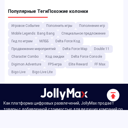
Популярные Теги
Похожие колонки
Игровое Событие
Пополнить игры
Пополнение игр
Mobile Legends: Bang Bang
Специальное предложение
Гид по играм
МЛББ
Delta Force Код
Продвижение мероприятий
Delta Force Map
Double 11
Character Combo
Код скидки
Delta Force Console
Digimon Adventure
FPS-игра
Elite Reward
FF Max
Bigo Live
Bigo Live Lite
Прокру
вверх
Как платформа цифровых развлечений, JollyMax продает
товары с добавленной стоимостью для ведущих компаний по
производству приложений и игр по лучшей цене с легким и
безопасным доступом. Блог JollyMax публикует онлайн
обновления, события, акции, обзоры, прохождение, отчеты