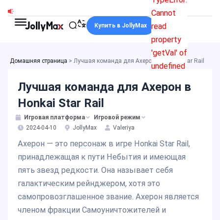
Перейти
Cannot
к
read
Купить в JollyMax
содержимому
property
'getVal' of
Домашняя страница
>
Лучшая команда для Ахерон в Honkai Star Rail
undefined
Лучшая команда для Ахерон в
Honkai Star Rail
Игровая платформа
Игровой режим
2024-04-10
JollyMax
Valeriya
Ахерон — это персонаж в игре Honkai Star Rail,
принадлежащая к пути Небытия и имеющая
пять звезд редкости. Она называет себя
галактическим рейнджером, хотя это
самопровозглашенное звание. Ахерон является
членом фракции Самоуничтожителей и