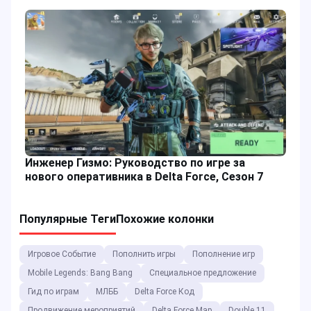
Инженер Гизмо: Руководство по игре за
нового оперативника в Delta Force, Сезон 7
Популярные Теги
Похожие колонки
Игровое Событие
Пополнить игры
Пополнение игр
Mobile Legends: Bang Bang
Специальное предложение
Гид по играм
МЛББ
Delta Force Код
Продвижение мероприятий
Delta Force Map
Double 11