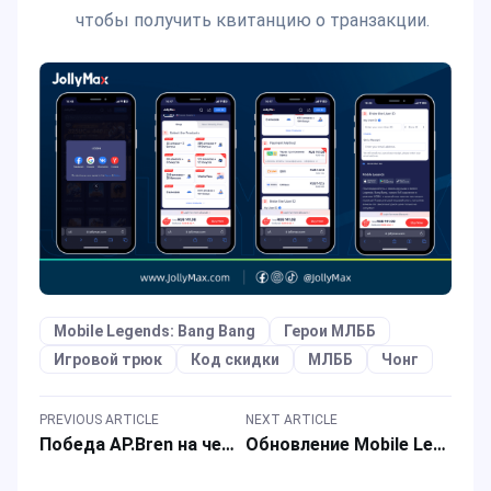
чтобы получить квитанцию о транзакции.
Mobile Legends: Bang Bang
Герои МЛББ
Игровой трюк
Код скидки
МЛББ
Чонг
PREVIOUS ARTICLE
NEXT ARTICLE
Победа AP.Bren на чемпионате мира M5 закрепляет наследие филиппинского доминирования в MLBB
Обновление Mobile Legends 1.8.46: настройки героев, захватывающие события и многое другое