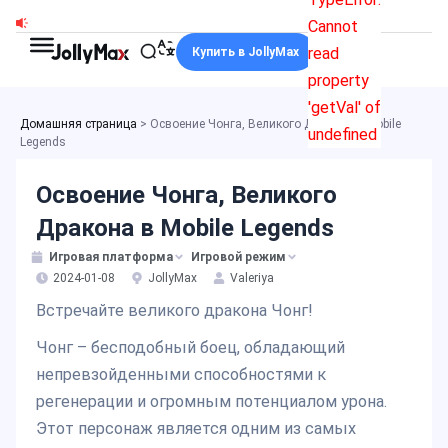
Перейти
Cannot
к
read
Купить в JollyMax
содержимому
property
'getVal' of
Домашняя страница
>
Освоение Чонга, Великого Дракона в Mobile
undefined
Legends
Освоение Чонга, Великого
Дракона в Mobile Legends
Игровая платформа
Игровой режим
2024-01-08
JollyMax
Valeriya
Встречайте великого дракона Чонг!
Чонг – бесподобный боец, обладающий
непревзойденными способностями к
регенерации и огромным потенциалом урона.
Этот персонаж является одним из самых