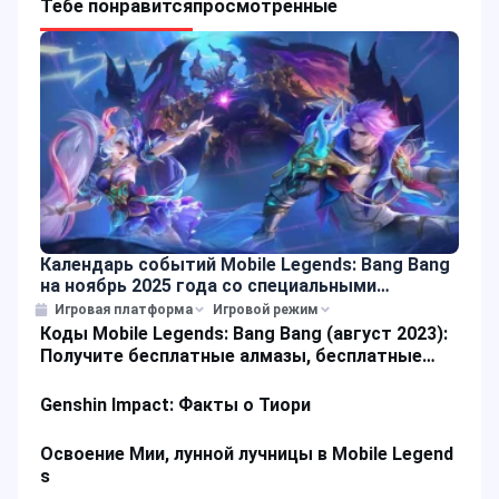
Тебе понравится
просмотренные
Календарь событий Mobile Legends: Bang Bang
на ноябрь 2025 года со специальными
предложениями
Игровая платформа
Игровой режим
Коды Mobile Legends: Bang Bang (август 2023):
Получите бесплатные алмазы, бесплатные
скины и другие награды
Genshin Impact: Факты о Тиори
Освоение Мии, лунной лучницы в Mobile Legend
s