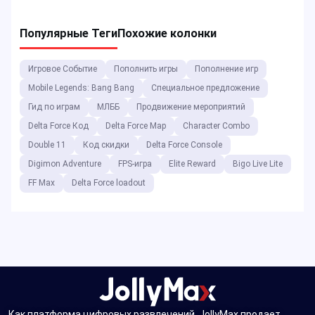
Популярные Теги
Похожие колонки
Игровое Событие
Пополнить игры
Пополнение игр
Mobile Legends: Bang Bang
Специальное предложение
Гид по играм
МЛББ
Продвижение мероприятий
Delta Force Код
Delta Force Map
Character Combo
Double 11
Код скидки
Delta Force Console
Digimon Adventure
FPS-игра
Elite Reward
Bigo Live Lite
FF Max
Delta Force loadout
Как платформа цифровых развлечений, JollyMax продает