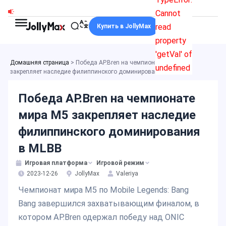
Перейти
Cannot
к
read
Купить в JollyMax
содержимому
property
'getVal' of
Домашняя страница
>
Победа AP.Bren на чемпионате мира M5
undefined
закрепляет наследие филиппинского доминирования в MLBB
Победа AP.Bren на чемпионате
мира M5 закрепляет наследие
филиппинского доминирования
в MLBB
Игровая платформа
Игровой режим
2023-12-26
JollyMax
Valeriya
Чемпионат мира M5 по Mobile Legends: Bang
Bang завершился захватывающим финалом, в
котором AP.Bren одержал победу над ONIC