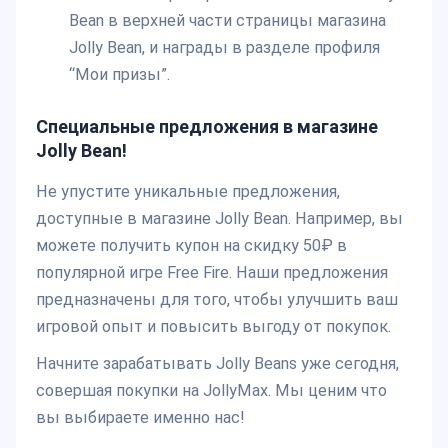
Bean в верхней части страницы магазина
Jolly Bean, и награды в разделе профиля
“Мои призы”.
Специальные предложения в магазине
Jolly Bean!
Не упустите уникальные предложения,
доступные в магазине Jolly Bean. Например, вы
можете получить купон на скидку 50₽ в
популярной игре Free Fire. Наши предложения
предназначены для того, чтобы улучшить ваш
игровой опыт и повысить выгоду от покупок.
Начните зарабатывать Jolly Beans уже сегодня,
совершая покупки на JollyMax. Мы ценим что
вы выбираете именно нас!