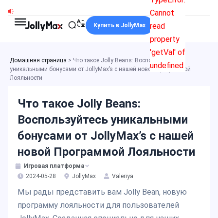
Перейти
Cannot
к
read
Купить в JollyMax
содержимому
property
'getVal' of
Домашняя страница
>
Что такое Jolly Beans: Воспользуйтесь
undefined
уникальными бонусами от JollyMax’s с нашей новой Программой
Лояльности
Что такое Jolly Beans:
Воспользуйтесь уникальными
бонусами от JollyMax’s с нашей
новой Программой Лояльности
Игровая платформа
2024-05-28
JollyMax
Valeriya
Мы рады представить вам Jolly Bean, новую
программу лояльности для пользователей