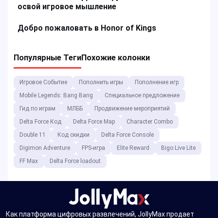
освой игровое мышление
Добро пожаловать в Honor of Kings
Популярные Теги
Похожие колонки
Игровое Событие
Пополнить игры
Пополнение игр
Mobile Legends: Bang Bang
Специальное предложение
Гид по играм
МЛББ
Продвижение мероприятий
Delta Force Код
Delta Force Map
Character Combo
Double 11
Код скидки
Delta Force Console
Digimon Adventure
FPS-игра
Elite Reward
Bigo Live Lite
FF Max
Delta Force loadout
Как платформа цифровых развлечений, JollyMax продает