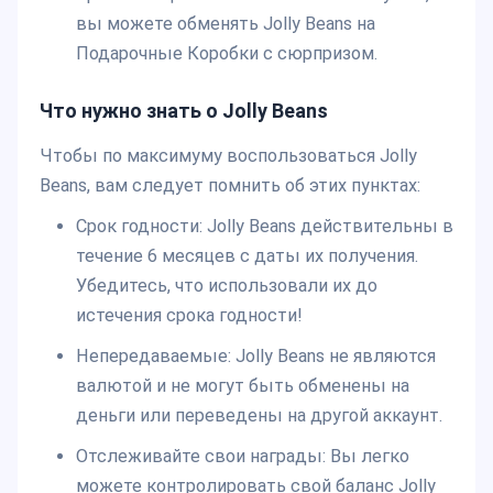
вы можете обменять Jolly Beans на
Подарочные Коробки с сюрпризом.
Что нужно знать о Jolly Beans
Чтобы по максимуму воспользоваться Jolly
Beans, вам следует помнить об этих пунктах:
Срок годности: Jolly Beans действительны в
течение 6 месяцев с даты их получения.
Убедитесь, что использовали их до
истечения срока годности!
Непередаваемые: Jolly Beans не являются
валютой и не могут быть обменены на
деньги или переведены на другой аккаунт.
Отслеживайте свои награды: Вы легко
можете контролировать свой баланс Jolly