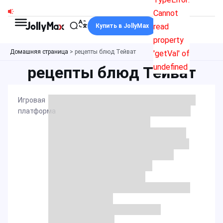
Перейти
Cannot
к
read
Купить в JollyMax
содержимому
property
Домашняя страница
>
рецепты блюд Тейват
'getVal' of
undefined
рецепты блюд Тейват
Игровая
платформа