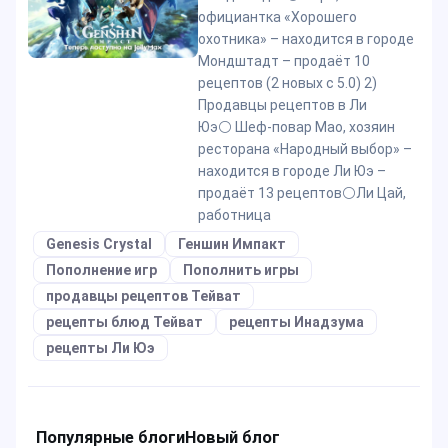
официантка «Хорошего
охотника» – находится в городе
Мондштадт – продаëт 10
рецептов (2 новых с 5.0) 2)
Продавцы рецептов в Ли
Юэ⚪️ Шеф-повар Мао, хозяин
ресторана «Народный выбор» –
находится в городе Ли Юэ –
продаëт 13 рецептов⚪️Ли Цай,
работница
Genesis Crystal
Геншин Импакт
Пополнение игр
Пополнить игры
продавцы рецептов Тейват
рецепты блюд Тейват
рецепты Инадзума
рецепты Ли Юэ
Популярные блоги
Новый блог