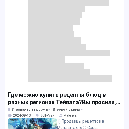
Где можно купить рецепты блюд в
разных регионах Тейвата?Вы просили,
мы сделали
Игровая платформа
Игровой режим
2024-09-13
JollyMax
Valeriya
1) Продавцы рецептов в
Мондштадте⚪️ Сара,