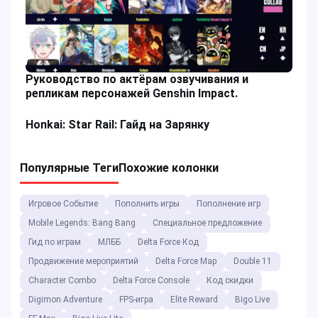
Руководство по актёрам озвучивания и
репликам персонажей Genshin Impact.
Honkai: Star Rail: Гайд на Зарянку
Популярные Теги
Похожие колонки
Игровое Событие
Пополнить игры
Пополнение игр
Mobile Legends: Bang Bang
Специальное предложение
Гид по играм
МЛББ
Delta Force Код
Продвижение мероприятий
Delta Force Map
Double 11
Character Combo
Delta Force Console
Код скидки
Digimon Adventure
FPS-игра
Elite Reward
Bigo Live