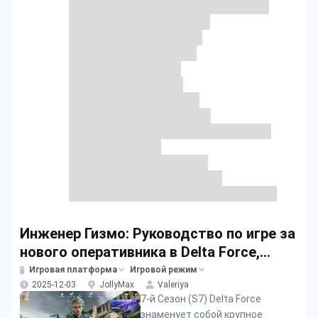
Инженер Гизмо: Руководство по игре за
нового оперативника в Delta Force,
Сезон 7
Игровая платформа
Игровой режим
2025-12-03
JollyMax
Valeriya
7-й Сезон (S7) Delta Force
знаменует собой крупное