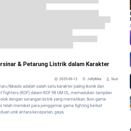
sinar & Petarung Listrik dalam Karakter
2025-06-12
JollyMax
Suzi
aru Nikaido adalah salah satu karakter paling ikonik dari
of Fighters (KOF) dalam KOF 98 UM OL, memadukan tampilan
lok dengan serangan listrik yang mematikan. Ikon game
ini telah memikat para penggemar game fighting berkat
duan unik antara kecepatan, gaya,