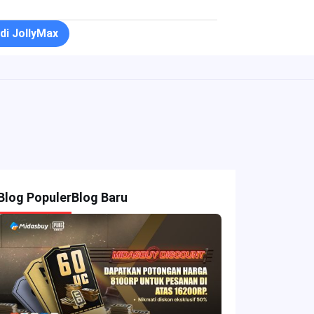
 di JollyMax
Blog Populer
Blog Baru