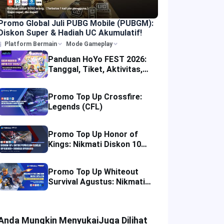
Promo Global Juli PUBG Mobile (PUBGM):
Diskon Super & Hadiah UC Akumulatif!
Platform Bermain
Mode Gameplay
Panduan HoYo FEST 2026:
Tanggal, Tiket, Aktivitas,
Merchandise, dan Tips
Pengunjung
Promo Top Up Crossfire:
Legends (CFL)
Promo Top Up Honor of
Kings: Nikmati Diskon 10%
di Empat Wilayah
Promo Top Up Whiteout
Survival Agustus: Nikmati
Potongan Harga Langsung
Anda Mungkin Menyukai
Juga Dilihat