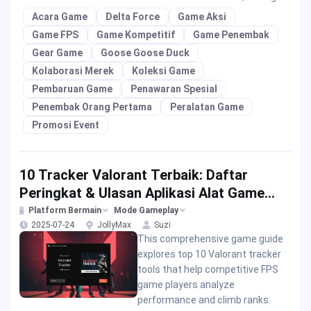
Acara Game
Delta Force
Game Aksi
Game FPS
Game Kompetitif
Game Penembak
Gear Game
Goose Goose Duck
Kolaborasi Merek
Koleksi Game
Pembaruan Game
Penawaran Spesial
Penembak Orang Pertama
Peralatan Game
Promosi Event
10 Tracker Valorant Terbaik: Daftar
Peringkat & Ulasan Aplikasi Alat Game
FPS Kompetitif
Platform Bermain
Mode Gameplay
2025-07-24
JollyMax
Suzi
This comprehensive game guide
explores top 10 Valorant tracker
tools that help competitive FPS
game players analyze
performance and climb ranks.