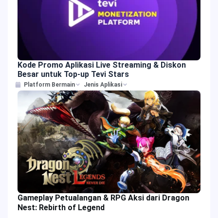
Kode Promo Aplikasi Live Streaming & Diskon
Besar untuk Top-up Tevi Stars
Platform Bermain
Jenis Aplikasi
Gameplay Petualangan & RPG Aksi dari Dragon
Nest: Rebirth of Legend