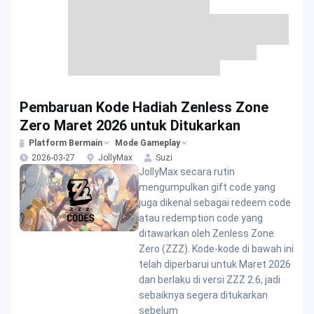
Pembaruan Kode Hadiah Zenless Zone
Zero Maret 2026 untuk Ditukarkan
Platform Bermain
Mode Gameplay
2026-03-27
JollyMax
Suzi
JollyMax secara rutin
mengumpulkan gift code yang
juga dikenal sebagai redeem code
atau redemption code yang
ditawarkan oleh Zenless Zone
Zero (ZZZ). Kode-kode di bawah ini
telah diperbarui untuk Maret 2026
dan berlaku di versi ZZZ 2.6, jadi
sebaiknya segera ditukarkan
sebelum