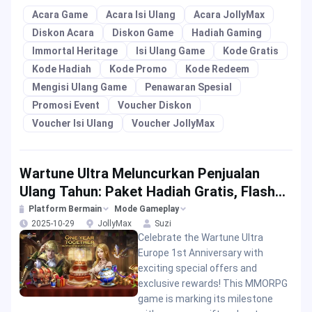
Acara Game
Acara Isi Ulang
Acara JollyMax
Diskon Acara
Diskon Game
Hadiah Gaming
Immortal Heritage
Isi Ulang Game
Kode Gratis
Kode Hadiah
Kode Promo
Kode Redeem
Mengisi Ulang Game
Penawaran Spesial
Promosi Event
Voucher Diskon
Voucher Isi Ulang
Voucher JollyMax
Wartune Ultra Meluncurkan Penjualan
Ulang Tahun: Paket Hadiah Gratis, Flash
Sale & Hadiah Acara
Platform Bermain
Mode Gameplay
2025-10-29
JollyMax
Suzi
Celebrate the Wartune Ultra
Europe 1st Anniversary with
exciting special offers and
exclusive rewards! This MMORPG
game is marking its milestone