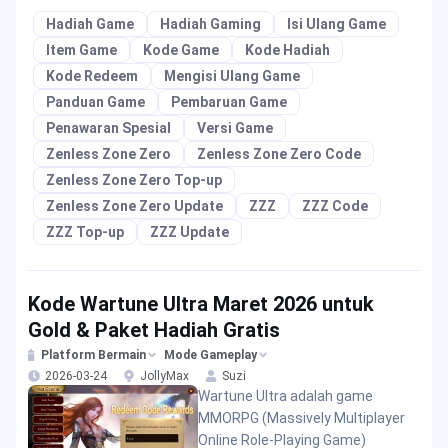
Hadiah Game
Hadiah Gaming
Isi Ulang Game
Item Game
Kode Game
Kode Hadiah
Kode Redeem
Mengisi Ulang Game
Panduan Game
Pembaruan Game
Penawaran Spesial
Versi Game
Zenless Zone Zero
Zenless Zone Zero Code
Zenless Zone Zero Top-up
Zenless Zone Zero Update
ZZZ
ZZZ Code
ZZZ Top-up
ZZZ Update
Kode Wartune Ultra Maret 2026 untuk
Gold & Paket Hadiah Gratis
Platform Bermain
Mode Gameplay
2026-03-24
JollyMax
Suzi
Wartune Ultra adalah game
MMORPG (Massively Multiplayer
Online Role-Playing Game)