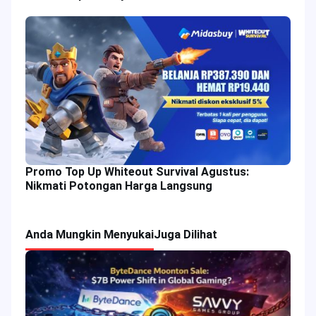
Promo Top Up Whiteout Survival Agustus:
Nikmati Potongan Harga Langsung
Anda Mungkin Menyukai
Juga Dilihat