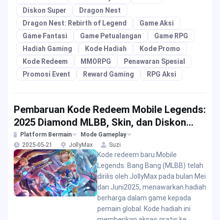
Diskon Super
Dragon Nest
Dragon Nest: Rebirth of Legend
Game Aksi
Game Fantasi
Game Petualangan
Game RPG
Hadiah Gaming
Kode Hadiah
Kode Promo
Kode Redeem
MMORPG
Penawaran Spesial
Promosi Event
Reward Gaming
RPG Aksi
Pembaruan Kode Redeem Mobile Legends:
2025 Diamond MLBB, Skin, dan Diskon
Gratis
Platform Bermain
Mode Gameplay
2025-05-21
JollyMax
Suzi
Kode redeem baru Mobile
Legends: Bang Bang (MLBB) telah
dirilis oleh JollyMax pada bulan Mei
dan Juni2025, menawarkan hadiah
berharga dalam game kepada
pemain global. Kode hadiah ini
memberikan akses gratis ke