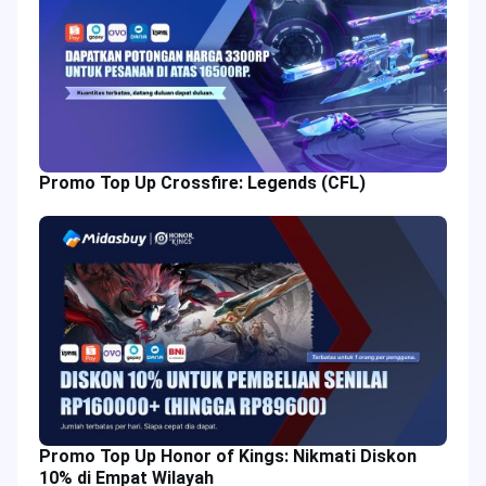
Promo Top Up Crossfire: Legends (CFL)
Promo Top Up Honor of Kings: Nikmati Diskon
10% di Empat Wilayah