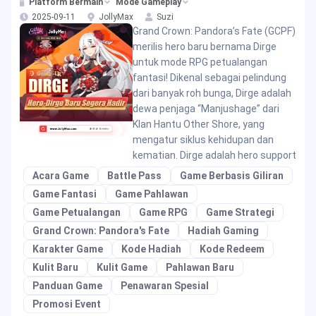
Gaming
Platform Bermain
Mode Gameplay
2025-09-11
JollyMax
Suzi
Grand Crown: Pandora’s Fate (GCPF)
merilis hero baru bernama Dirge
untuk mode RPG petualangan
fantasi! Dikenal sebagai pelindung
dari banyak roh bunga, Dirge adalah
dewa penjaga “Manjushage” dari
Klan Hantu Other Shore, yang
mengatur siklus kehidupan dan
kematian. Dirge adalah hero support
Acara Game
Battle Pass
Game Berbasis Giliran
Game Fantasi
Game Pahlawan
Game Petualangan
Game RPG
Game Strategi
Grand Crown: Pandora's Fate
Hadiah Gaming
Karakter Game
Kode Hadiah
Kode Redeem
Kulit Baru
Kulit Game
Pahlawan Baru
Panduan Game
Penawaran Spesial
Promosi Event