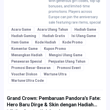
with generous gift codes, top-up
bonuses, and limited-time
promotions. Players across
Europe can join the anniversary
sale featuring rare items, special
Acara Game
Acara Ulang Tahun
Hadiah Game
Hadiah Gaming
Hadiah Gratis
Isi Ulang Game
Item Game
Kode Hadiah
Kode Promo
Komentar Game
Kupon Promo
Menangkan Hadiah
Mengisi Ulang Game
Penawaran Spesial
Penjualan Ulang Tahun
Promosi Besar-Besaran
Promosi Event
Voucher Diskon
Wartune Ultra
Wartune Ultra Code
Grand Crown: Pembaruan Pandora’s Fate:
Hero Baru Dirge & Skin dengan Hadiah