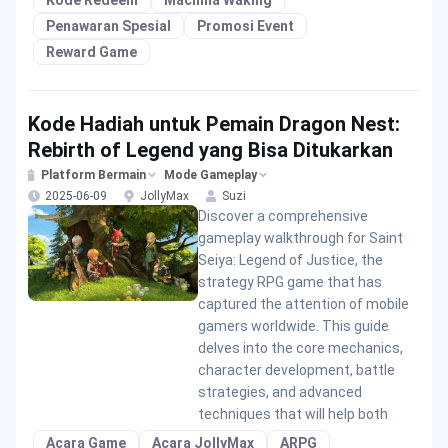
Kode Redeem
Machina Waking
Penawaran Spesial
Promosi Event
Reward Game
Kode Hadiah untuk Pemain Dragon Nest:
Rebirth of Legend yang Bisa Ditukarkan
Platform Bermain
Mode Gameplay
2025-06-09
JollyMax
Suzi
Discover a comprehensive
gameplay walkthrough for Saint
Seiya: Legend of Justice, the
strategy RPG game that has
captured the attention of mobile
gamers worldwide. This guide
delves into the core mechanics,
character development, battle
strategies, and advanced
techniques that will help both
Acara Game
Acara JollyMax
ARPG