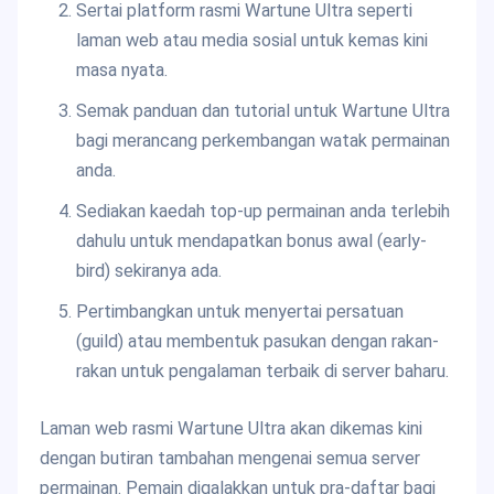
Sertai platform rasmi Wartune Ultra seperti
laman web atau media sosial untuk kemas kini
masa nyata.
Semak panduan dan tutorial untuk Wartune Ultra
bagi merancang perkembangan watak permainan
anda.
Sediakan kaedah top-up permainan anda terlebih
dahulu untuk mendapatkan bonus awal (early-
bird) sekiranya ada.
Pertimbangkan untuk menyertai persatuan
(guild) atau membentuk pasukan dengan rakan-
rakan untuk pengalaman terbaik di server baharu.
Laman web rasmi Wartune Ultra akan dikemas kini
dengan butiran tambahan mengenai semua server
permainan. Pemain digalakkan untuk pra-daftar bagi