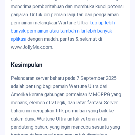
menerima pemberitahuan dan membuka kunci potensi
ganjaran. Untuk ciri pemain lanjutan dan pengalaman
permainan melangkaui Wartune Ultra,
top up lebih
banyak permainan atau tambah nilai lebih banyak
aplikasi
dengan mudah, pantas & selamat di
www.JollyMax.com.
Kesimpulan
Pelancaran server baharu pada 7 September 2025
adalah penting bagi pemain Wartune Ultra dari
Amerika kerana gabungan permainan MMORPG yang
menarik, elemen strategik, dan latar fantasi. Server
baharu ini merupakan titik permulaan yang baik ke
dalam dunia Wartune Ultra untuk veteran atau
pendatang baharu yang ingin mencuba sesuatu yang