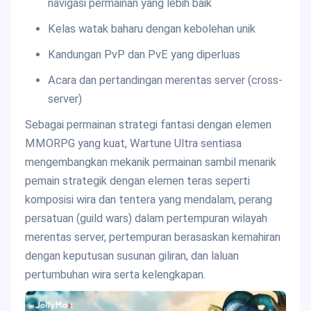
navigasi permainan yang lebih baik
Kelas watak baharu dengan kebolehan unik
Kandungan PvP dan PvE yang diperluas
Acara dan pertandingan merentas server (cross-
server)
Sebagai permainan strategi fantasi dengan elemen
MMORPG yang kuat, Wartune Ultra sentiasa
mengembangkan mekanik permainan sambil menarik
pemain strategik dengan elemen teras seperti
komposisi wira dan tentera yang mendalam, perang
persatuan (guild wars) dalam pertempuran wilayah
merentas server, pertempuran berasaskan kemahiran
dengan keputusan susunan giliran, dan laluan
pertumbuhan wira serta kelengkapan.