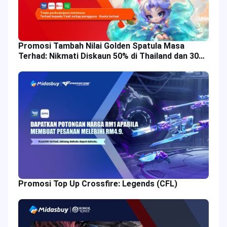
Promosi Tambah Nilai Golden Spatula Masa
Terhad: Nikmati Diskaun 50% di Thailand dan 30%
di Malaysia!
Promosi Top Up Crossfire: Legends (CFL)