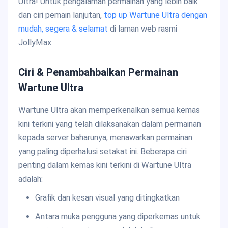
Ultra! Untuk pengalaman permainan yang lebih baik
dan ciri pemain lanjutan,
top up Wartune Ultra dengan
mudah, segera & selamat
di laman web rasmi
JollyMax.
Ciri & Penambahbaikan Permainan
Wartune Ultra
Wartune Ultra akan memperkenalkan semua kemas
kini terkini yang telah dilaksanakan dalam permainan
kepada server baharunya, menawarkan permainan
yang paling diperhalusi setakat ini. Beberapa ciri
penting dalam kemas kini terkini di Wartune Ultra
adalah:
Grafik dan kesan visual yang ditingkatkan
Antara muka pengguna yang diperkemas untuk