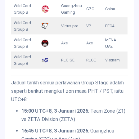
Wild Card
Guangzhou
GZG
China
Group B
Gaming
Wild Card
Virtus.pro
VP
EECA
Group B
Wild Card
MENA –
Axe
Axe
Group B
UAE
Wild Card
RLG SE
RLGE
Vietnam
Group B
Jadual tarikh semua perlawanan Group Stage adalah
seperti berikut mengikut zon masa PHT / PST, iaitu
UTC+8:
15:00 UTC+8, 3 Januari 2026
: Team Zone (Z1)
vs ZETA Division (ZETA)
16:45 UTC+8, 3 Januari 2026
: Guangzhou