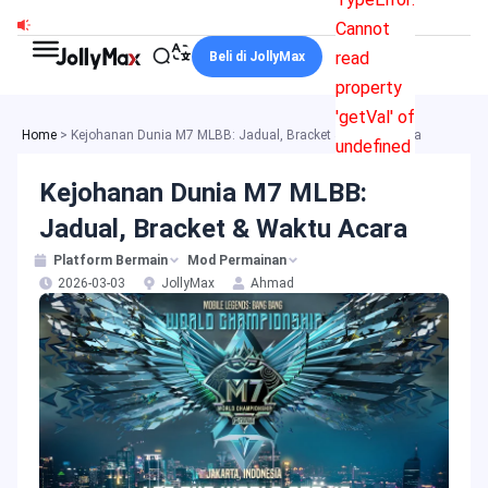
Skip
Cannot
to
read
Beli di JollyMax
content
property
'getVal' of
Home
>
Kejohanan Dunia M7 MLBB: Jadual, Bracket & Waktu Acara
undefined
Kejohanan Dunia M7 MLBB:
Jadual, Bracket & Waktu Acara
Platform Bermain
Mod Permainan
2026-03-03
JollyMax
Ahmad