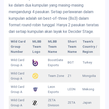
ke dalam dua kumpulan yang masing-masing
mengandungi 4 pasukan. Setiap perlawanan dalam
kumpulan adalah siri best-of-three (Bo3) dalam
format round-robin tunggal. Hanya 2 pasukan teratas
dari setiap kumpulan akan layak ke Decider Stage.
Wild Card
MLBB
MLBB
Short
Team’s
Group
Team
Team
Team
Country /
Number
Logo
Name
Name
Region
Wild Card
BoostGate
BGT
Turkey
Group A
Esports
Wild Card
Team Zone
Z1
Mongolia
Group A
Wild Card
Leon
LEON
Mekong
Group A
Esports
Wild Card
ZETA
ZETA
Japan
Group A
Division