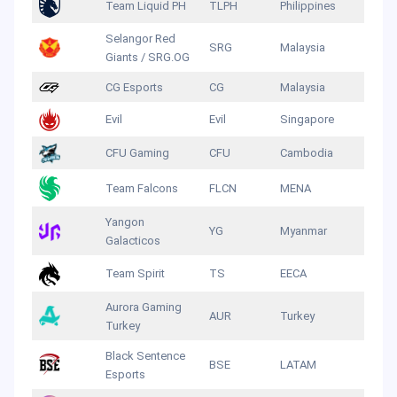
Team Liquid PH
TLPH
Philippines
Selangor Red
SRG
Malaysia
Giants / SRG.OG
CG Esports
CG
Malaysia
Evil
Evil
Singapore
CFU Gaming
CFU
Cambodia
Team Falcons
FLCN
MENA
Yangon
YG
Myanmar
Galacticos
Team Spirit
TS
EECA
Aurora Gaming
AUR
Turkey
Turkey
Black Sentence
BSE
LATAM
Esports