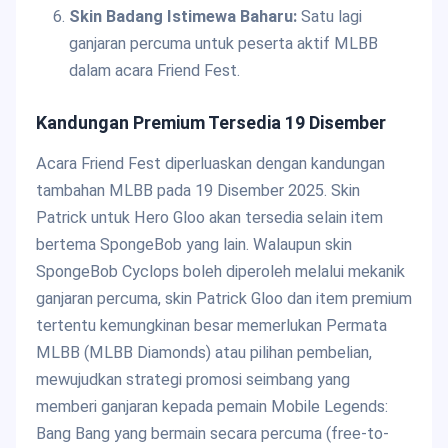
Skin Badang Istimewa Baharu:
Satu lagi
ganjaran percuma untuk peserta aktif MLBB
dalam acara Friend Fest.
Kandungan Premium Tersedia 19 Disember
Acara Friend Fest diperluaskan dengan kandungan
tambahan MLBB pada 19 Disember 2025. Skin
Patrick untuk Hero Gloo akan tersedia selain item
bertema SpongeBob yang lain. Walaupun skin
SpongeBob Cyclops boleh diperoleh melalui mekanik
ganjaran percuma, skin Patrick Gloo dan item premium
tertentu kemungkinan besar memerlukan Permata
MLBB (MLBB Diamonds) atau pilihan pembelian,
mewujudkan strategi promosi seimbang yang
memberi ganjaran kepada pemain Mobile Legends:
Bang Bang yang bermain secara percuma (free-to-