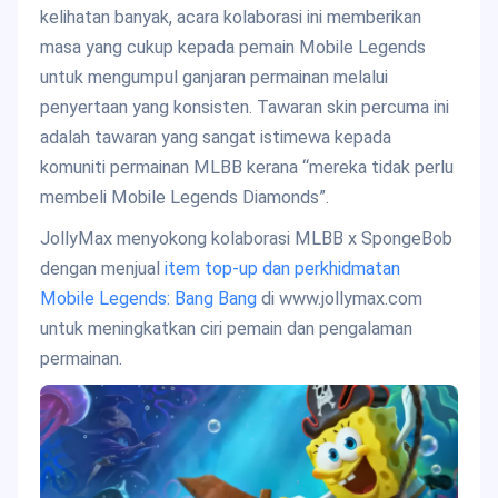
kelihatan banyak, acara kolaborasi ini memberikan
masa yang cukup kepada pemain Mobile Legends
untuk mengumpul ganjaran permainan melalui
penyertaan yang konsisten. Tawaran skin percuma ini
adalah tawaran yang sangat istimewa kepada
komuniti permainan MLBB kerana “mereka tidak perlu
membeli Mobile Legends Diamonds”.
JollyMax menyokong kolaborasi MLBB x SpongeBob
dengan menjual
item top-up dan perkhidmatan
Mobile Legends: Bang Bang
di www.jollymax.com
untuk meningkatkan ciri pemain dan pengalaman
permainan.