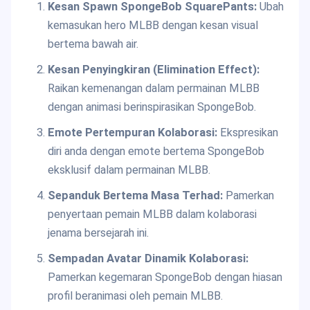
Kesan Spawn SpongeBob SquarePants:
Ubah
kemasukan hero MLBB dengan kesan visual
bertema bawah air.
Kesan Penyingkiran (Elimination Effect):
Raikan kemenangan dalam permainan MLBB
dengan animasi berinspirasikan SpongeBob.
Emote Pertempuran Kolaborasi:
Ekspresikan
diri anda dengan emote bertema SpongeBob
eksklusif dalam permainan MLBB.
Sepanduk Bertema Masa Terhad:
Pamerkan
penyertaan pemain MLBB dalam kolaborasi
jenama bersejarah ini.
Sempadan Avatar Dinamik Kolaborasi:
Pamerkan kegemaran SpongeBob dengan hiasan
profil beranimasi oleh pemain MLBB.