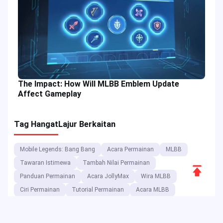
The Impact: How Will MLBB Emblem Update
Affect Gameplay
Tag Hangat
Lajur Berkaitan
Mobile Legends: Bang Bang
Acara Permainan
MLBB
Tawaran Istimewa
Tambah Nilai Permainan
Scroll
Panduan Permainan
Acara JollyMax
Wira MLBB
to
Ciri Permainan
Tutorial Permainan
Acara MLBB
Top
Menambah Nilai Permainan
Berlian MLBB
Promosi Acara
Diskaun Permainan
Ciri Apl
Free Fire
Dragon Nest