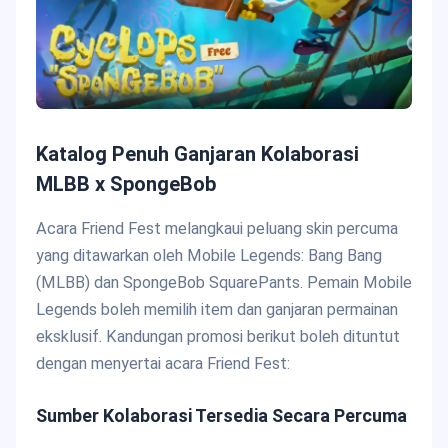
Katalog Penuh Ganjaran Kolaborasi
MLBB x SpongeBob
Acara Friend Fest melangkaui peluang skin percuma
yang ditawarkan oleh Mobile Legends: Bang Bang
(MLBB) dan SpongeBob SquarePants. Pemain Mobile
Legends boleh memilih item dan ganjaran permainan
eksklusif. Kandungan promosi berikut boleh dituntut
dengan menyertai acara Friend Fest:
Sumber Kolaborasi Tersedia Secara Percuma