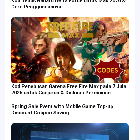
Kod Tebus Baharu Delta Force untuk Mac 2026 &
Cara Penggunaannya
Kod Penebusan Garena Free Fire Max pada 7 Julai
2025 untuk Ganjaran & Diskaun Permainan
Spring Sale Event with Mobile Game Top-up
Discount Coupon Saving