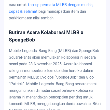
cara untuk
top-up permata MLBB dengan mudah,
cepat & selamat
bagi mendapatkan item dan
perkhidmatan nilai tambah.
Butiran Acara Kolaborasi MLBB x
SpongeBob
Mobile Legends: Bang Bang (MLBB) dan SpongeBob
SquarePants akan memulakan kolaborasi ini secara
rasmi pada 28 November 2025. Acara kolaborasi
silang ini memperkenalkan dua skin hero ke dalam
permainan MLBB: Cyclops “SpongeBob” dan Gloo
“Patrick”. Mobile Legends: Bang Bang secara rasmi
mengumumkan di media sosial bahawa kolaborasi
jenama ini menandakan pencapaian penting untuk
komuniti MLBB, menggabungkan dunia bawah air Bikini