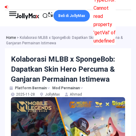
Skip
Cannot
to
read
Beli di JollyMax
content
property
'getVal' of
Home
>
Kolaborasi MLBB x SpongeBob: Dapatkan Skin Hero Percuma &
undefined
Ganjaran Permainan Istimewa
Kolaborasi MLBB x SpongeBob:
Dapatkan Skin Hero Percuma &
Ganjaran Permainan Istimewa
Platform Bermain
Mod Permainan
2025-11-28
JollyMax
Ahmad