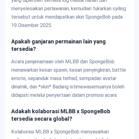
yang diperoleh semasa log masuk harian dan
menyelesaikan perlawanan, kemudian tukarkan syiling
tersebut untuk mendapatkan skin SpongeBob pada
19 Disember 2025.
Apakah ganjaran permainan lain yang
tersedia?
Acara penjenamaan oleh MLBB dan SpongeBob
menawarkan kesan spawn, kesan penyingkiran, battle
emote, sepanduk masa terhad, sempadan avatar
dinamik, dan *skin* Badang istimewasemuanya boleh
didapati melalui penyertaan dalam promosi acara.
Adakah kolaborasi MLBB x SpongeBob
tersedia secara global?
Kolaborasi MLBB x SpongeBob menyasarkan