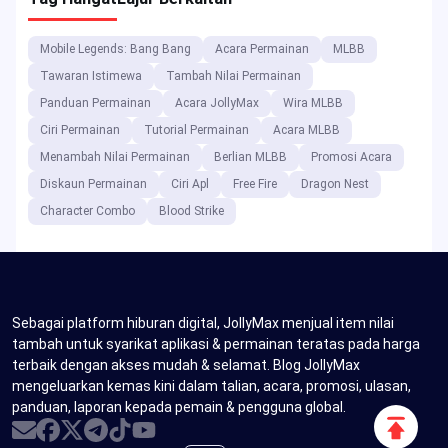
Top up for Glory: Blood Strike Golds Discounted
up to 20% off
PUBG Mobile 3.2 Releases Big Game Update on
Metro Royale Mode
Mobile Legends Patch 1.8.47 Drops: Your Go-To
Guide for the Hottest Hero Changes!
Tag Hangat
Lajur Berkaitan
Mobile Legends: Bang Bang
Acara Permainan
MLBB
Tawaran Istimewa
Tambah Nilai Permainan
Panduan Permainan
Acara JollyMax
Wira MLBB
Ciri Permainan
Tutorial Permainan
Acara MLBB
Menambah Nilai Permainan
Berlian MLBB
Promosi Acara
Diskaun Permainan
Ciri Apl
Free Fire
Dragon Nest
Scroll
Character Combo
Blood Strike