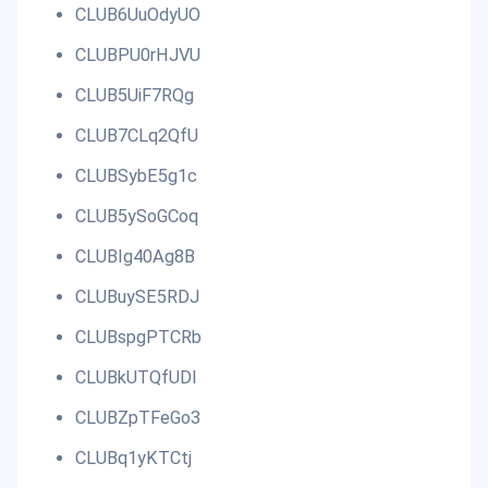
CLUB6UuOdyUO
CLUBPU0rHJVU
CLUB5UiF7RQg
CLUB7CLq2QfU
CLUBSybE5g1c
CLUB5ySoGCoq
CLUBIg40Ag8B
CLUBuySE5RDJ
CLUBspgPTCRb
CLUBkUTQfUDI
CLUBZpTFeGo3
CLUBq1yKTCtj