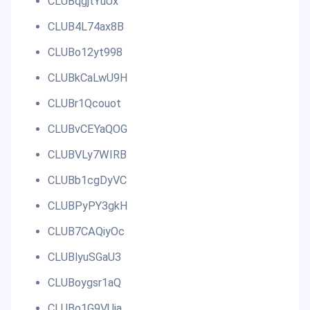
CLUBqgjtYuUx
CLUB4L74ax8B
CLUBo12yt998
CLUBkCaLwU9H
CLUBr1Qcouot
CLUBvCEYaQOG
CLUBVLy7WIRB
CLUBb1cgDyVC
CLUBPyPY3gkH
CLUB7CAQiyOc
CLUBlyuSGaU3
CLUBoygsr1aQ
CLUBo1G9VUja