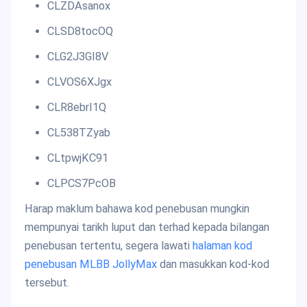
CLZDAsanox
CLSD8tocOQ
CLG2J3GI8V
CLVOS6XJgx
CLR8ebrI1Q
CL538TZyab
CLtpwjKC91
CLPCS7PcOB
Harap maklum bahawa kod penebusan mungkin
mempunyai tarikh luput dan terhad kepada bilangan
penebusan tertentu, segera lawati
halaman kod
penebusan MLBB JollyMax
dan masukkan kod-kod
tersebut.