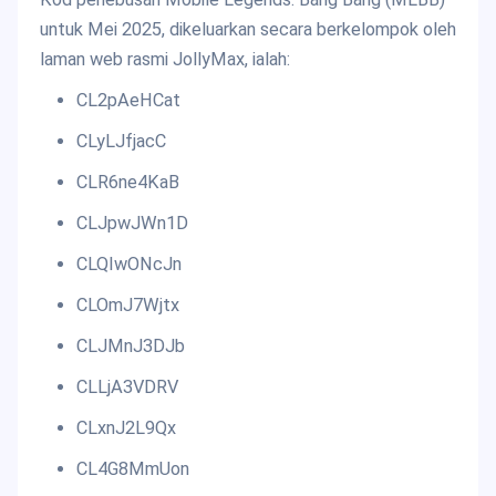
untuk Mei 2025, dikeluarkan secara berkelompok oleh
laman web rasmi JollyMax, ialah:
CL2pAeHCat
CLyLJfjacC
CLR6ne4KaB
CLJpwJWn1D
CLQIwONcJn
CLOmJ7Wjtx
CLJMnJ3DJb
CLLjA3VDRV
CLxnJ2L9Qx
CL4G8MmUon