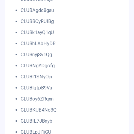
CLUBAgdc8gau
CLUBBCyRUIBg
CLUBk1ayQ1qU
CLUBhLAbHyDB
CLUBnyjSv1Qg
CLUBNgYDgcfg
CLUBI1SNyOjn
CLUBlgtpB9Vu
CLUBoy6ZRqxn
CLUBKUB4No3Q
CLUBIL7JBnyb
CLUBLpJl1jGU