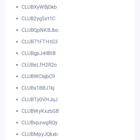
CLUBXyWBjDkb
CLUB2yg5xt1C
CLUBQpNKBJbc
CLUB71FTHtG3
CLUBgpJ44BIB
CLUBeLfH2R2o
CLUBWClxjbC9
CLUBx1BBJ1kj
CLUBTy0VHJqJ
CLUBWyKxzbGB
CLUBvpzwgRQy
CLUBMpyJQkxb