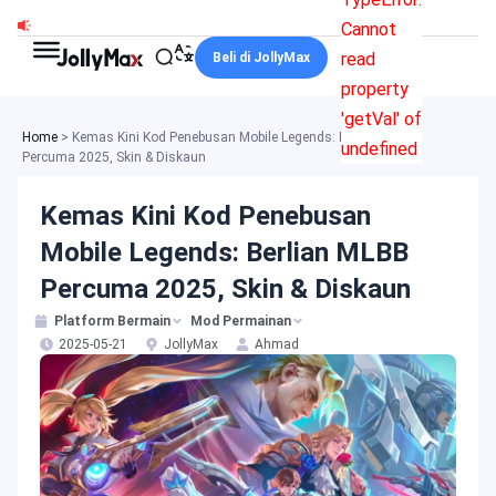
Skip
Cannot
to
read
Beli di JollyMax
content
property
'getVal' of
Home
>
Kemas Kini Kod Penebusan Mobile Legends: Berlian MLBB
undefined
Percuma 2025, Skin & Diskaun
Kemas Kini Kod Penebusan
Mobile Legends: Berlian MLBB
Percuma 2025, Skin & Diskaun
Platform Bermain
Mod Permainan
2025-05-21
JollyMax
Ahmad