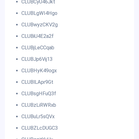
CLUBCyU46Jkt
CLUBLgWI4Hgo
CLUBwyzCKV2g
CLUBiU4E2a2f
CLUBjLeCCqab
CLUBJp6Vij13
CLUBHyK49ogx
CLUBlLApr9Gt
CLUBsgHFuQ3f
CLUBzLiRWRxb
CLUBuLr5sQVx
CLUBZLcDUGC3