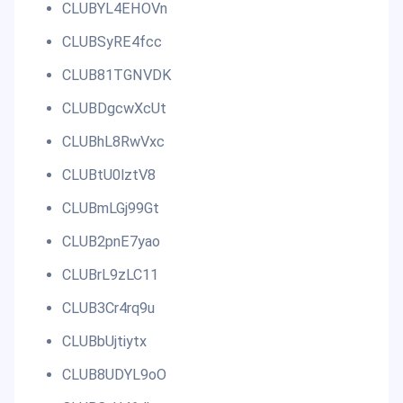
CLUBYL4EHOVn
CLUBSyRE4fcc
CLUB81TGNVDK
CLUBDgcwXcUt
CLUBhL8RwVxc
CLUBtU0lztV8
CLUBmLGj99Gt
CLUB2pnE7yao
CLUBrL9zLC11
CLUB3Cr4rq9u
CLUBbUjtiytx
CLUB8UDYL9oO