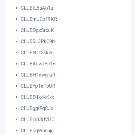
CLUBIL6aAo1u
CLUBmUEp19KR
CLUBDpxSrcuK
CLUB5L3PkC9b
CLUBN1t3kk2u
CLUBAgwtEc1y
CLUBH1nwunuR
CLUBYp1eToUR
CLUBD1k4kKxt
CLUBggIFqCJb
CLUBipB3UVHC
CLUBqgWh0ujq