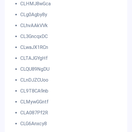
CLHMJ8wGca
CLg0Agby8y
CLhvAAkVVk
CL3GncqxDC
CLwaJX1RCn
CLTAJGYgHf
CLQU89NgDU
CLnDJZCUoo
CL9T8CA9nb
CLMywGGntf
CLA087Pf2R
CLG6Anxcy8