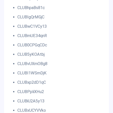
CLUBhpaBs81c
CLUBIgQrMGjC
CLUBwC1VCy13
CLUBmUE34qnR
CLUB0CPGqCDc
CLUB5yKOAtbj
CLUBvUXmOBg8
CLUBI1WSmDjK
CLUBxp2dD1qC
CLUBPpliXHu2
CLUBiU2A5y13
CLUBxUCYVVko