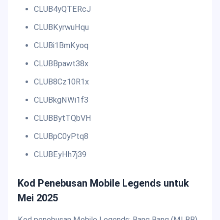
CLUB4yQTERcJ
CLUBKyrwuHqu
CLUBi1BmKyoq
CLUBBpawt38x
CLUB8Cz10R1x
CLUBkgNWi1f3
CLUBBytTQbVH
CLUBpC0yPtq8
CLUBEyHh7j39
Kod Penebusan Mobile Legends untuk
Mei 2025
Kod penebusan Mobile Legends: Bang Bang (MLBB)