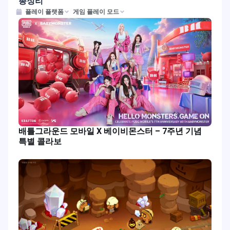
총정리
플레이 플랫폼
게임 플레이 모드
배틀그라운드 모바일 X 베이비몬스터 – 7주년 기념
특별 콜라보