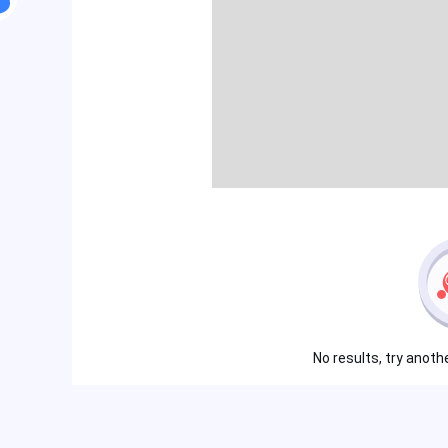
No results, try anoth