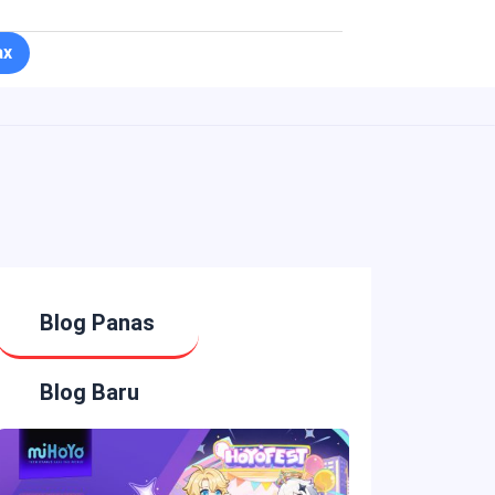
ax
Blog Panas
Blog Baru