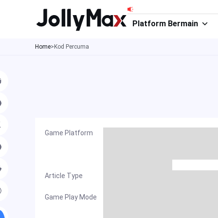
Skip
to
Platform Bermain
content
Home
>
Kod Percuma
Game Platform
Article Type
Game Play Mode