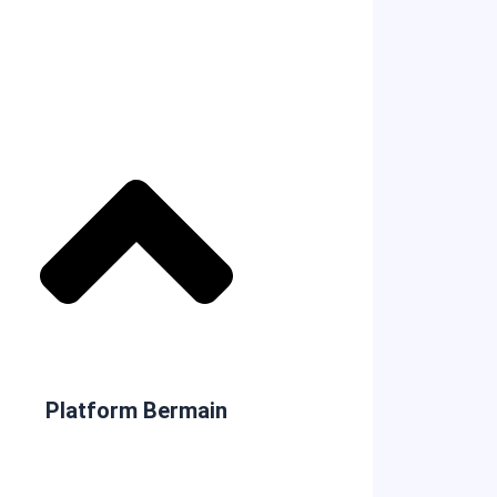
Platform Bermain