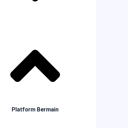
Platform Bermain