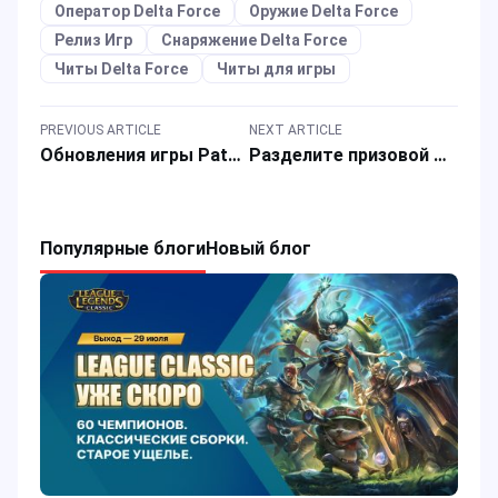
Оператор Delta Force
Оружие Delta Force
Релиз Игр
Снаряжение Delta Force
Читы Delta Force
Читы для игры
PREVIOUS ARTICLE
NEXT ARTICLE
Обновления игры Path of Exile 2 и пополнение кошелька Steam для обновленной игры
Разделите призовой фонд в $30 000 только в рамках акции PUBG Mobile Event.
Популярные блоги
Новый блог