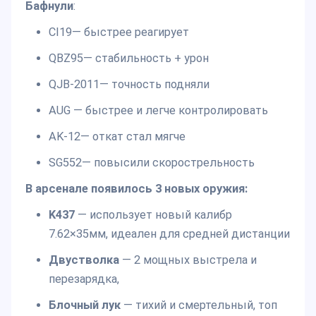
Бафнули
:
CI19— быстрее реагирует
QBZ95— стабильность + урон
QJB-2011— точность подняли
AUG — быстрее и легче контролировать
AK-12— откат стал мягче
SG552— повысили скорострельность
В арсенале появилось 3 новых оружия:
K437
— использует новый калибр
7.62×35мм, идеален для средней дистанции
Двустволка
— 2 мощных выстрела и
перезарядка,
Блочный лук
— тихий и смертельный, топ