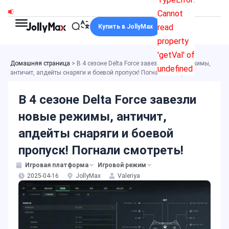
Перейти
Cannot
к
read
Купить в JollyMax
содержимому
property
'getVal' of
Домашняя страница
>
В 4 сезоне Delta Force завезли новые режимы,
undefined
античит, апдейты снаряги и боевой пропуск! Погнали смотреть!
В 4 сезоне Delta Force завезли
новые режимы, античит,
апдейты снаряги и боевой
пропуск! Погнали смотреть!
Игровая платформа
Игровой режим
2025-04-16
JollyMax
Valeriya