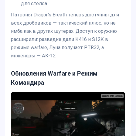
для стелса
Патроны Dragon’s Breath теперь доступны для
всех дробовиков — тактический плюс, но не
имба как в других шутерах. Доступ к оружию
расширили: разведке дали K416 и S12K в
режиме warfare, Луна получает PTR32, а
инженеры — AK-12.
Обновления Warfare и Режим
Командира