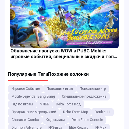
Обновление пропуска WOW в PUBG Mobile:
игровые события, специальные скидки и топ-
ап акции
Популярные Теги
Похожие колонки
Игровое Событие
Пополнить игры
Пополнение игр
Mobile Legends: Bang Bang
Специальное предложение
Гид по играм
МЛББ
Delta Force Код
Продвижение мероприятий
Delta Force Map
Double 11
Character Combo
Код скидки
Delta Force Console
Digimon Adventure
FPS-игра
Elite Reward
FF Max