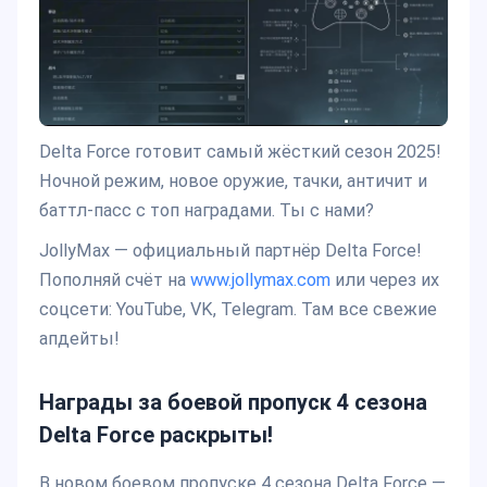
Delta Force готовит самый жёсткий сезон 2025!
Ночной режим, новое оружие, тачки, античит и
баттл-пасс с топ наградами. Ты с нами?
JollyMax — официальный партнёр Delta Force!
Пополняй счёт на
www.jollymax.com
или через их
соцсети: YouTube, VK, Telegram. Там все свежие
апдейты!
Награды за боевой пропуск 4 сезона
Delta Force раскрыты!
В новом боевом пропуске 4 сезона Delta Force —