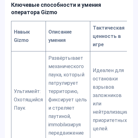
Ключевые способности и умения
оператора Gizmo
Тактическая
Навык
Описание
ценность в
Gizmo
умения
игре
Развёртывает
механического
Идеален для
паука, который
остановки
патрулирует
взрывов
Ультимейт:
территорию,
заложников
Охотящийся
фиксирует цель
или
Паук
и стреляет
нейтрализации
паутиной,
приоритетных
immobilизируя
целей.
передвижение