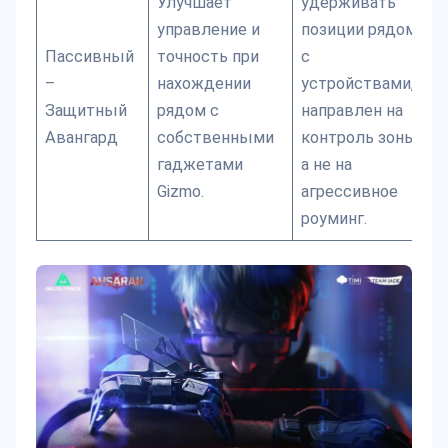
Улучшает
удерживать
управление и
позиции рядом
Пассивный
точность при
с
–
нахождении
устройствами,
Защитный
рядом с
направлен на
Авангард
собственными
контроль зоны,
гаджетами
а не на
Gizmo.
агрессивное
роуминг.