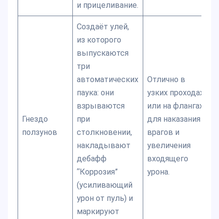
и прицеливание.
Создаёт улей,
из которого
выпускаются
три
автоматических
Отлично в
паука: они
узких проходах
взрываются
или на флангах
Гнездо
при
для наказания
ползунов
столкновении,
врагов и
накладывают
увеличения
дебафф
входящего
“Коррозия”
урона.
(усиливающий
урон от пуль) и
маркируют