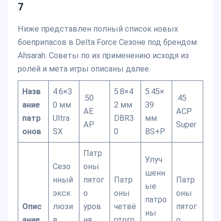
7
Ниже представлен полный список новых
боеприпасов в Delta Force Сезоне под брендом
Ahsarah. Советы по их применению исходя из
ролей и мета игры описаны далее.
Назв
4.6×3
5.8×4
5.45×
.50
.45
ание
0 мм
2 мм
39
AE
ACP
патр
Ultra
DBR3
мм
AP
Super
онов
SX
0
BS+P
Патр
Улуч
Сезо
оны
шенн
нный
пятог
Патр
Патр
ые
экск
о
оны
оны
патро
Опис
люзи
уров
четвё
пятог
ны
ание
в
ня
ртого
о