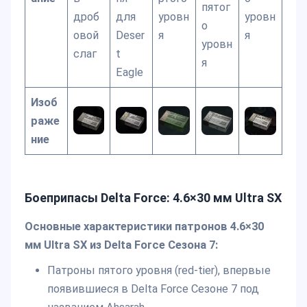
пятог
дроб
для
уровн
уровн
о
овой
Deser
я
я
уровн
слаг
t
я
Eagle
Изоб
раже
ние
Боеприпасы Delta Force: 4.6×30 мм Ultra SX
Основные характеристики патронов 4.6×30
мм Ultra SX из Delta Force Сезона 7:
Патроны пятого уровня (red-tier), впервые
появившиеся в Delta Force Сезоне 7 под