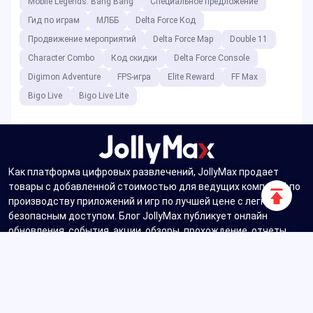
Mobile Legends: Bang Bang
Специальное предложение
Гид по играм
МЛББ
Delta Force Код
Продвижение мероприятий
Delta Force Map
Double 11
Character Combo
Код скидки
Delta Force Console
Digimon Adventure
FPS-игра
Elite Reward
FF Max
Bigo Live
Bigo Live Lite
Как платформа цифровых развлечений, JollyMax продает
товары с добавленной стоимостью для ведущих компаний по
Прокру
производству приложений и игр по лучшей цене с легким и
вверх
безопасным доступом. Блог JollyMax публикует онлайн
обновления, события, акции, обзоры, прохождение, отчеты
для глобальных игроков и пользователей.
Авторское право ©2025 JollyMax
Digital Platform. Все права
защищены.