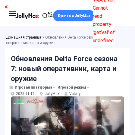
Перейти
Cannot
к
read
Купить в JollyMax
содержимому
property
'getVal' of
Домашняя страница
>
Обновления Delta Force сезона 7: новый
undefined
оперативник, карта и оружие
Обновления Delta Force сезона
7: новый оперативник, карта и
оружие
Игровая платформа
Игровой режим
2025-11-17
JollyMax
Valeriya