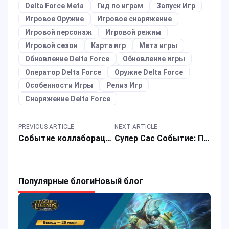
Delta Force Meta
Гид по играм
Запуск Игр
Игровое Оружие
Игровое снаряжение
Игровой персонаж
Игровой режим
Игровой сезон
Карта игр
Мета игры
Обновление Delta Force
Обновление игры
Оператор Delta Force
Оружие Delta Force
Особенности Игры
Релиз Игр
Снаряжение Delta Force
PREVIOUS ARTICLE
NEXT ARTICLE
Событие коллаборации Blood Strike x Evangelion: как получить награды и советы по пополнению?
Супер Сас Событие: Предзаказ Super Pass SS2 Предлагает Скины и Подарки
Популярные блоги
Новый блог