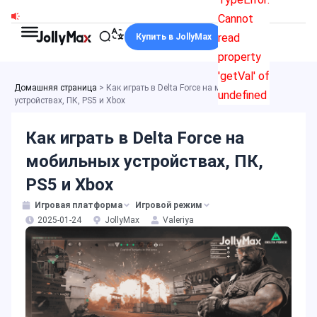
Перейти
Cannot
к
read
Купить в JollyMax
содержимому
property
'getVal' of
Домашняя страница
>
Как играть в Delta Force на мобильных
undefined
устройствах, ПК, PS5 и Xbox
Как играть в Delta Force на
мобильных устройствах, ПК,
PS5 и Xbox
Игровая платформа
Игровой режим
2025-01-24
JollyMax
Valeriya