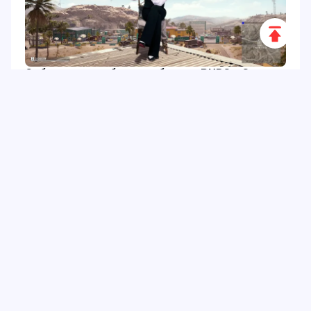
Прокру
вверх
Событие коллаборации бренда PUBG x G-
Dragon приносит звёздную силу на поля
сражений
Популярные Теги
Похожие колонки
Игровое Событие
Пополнить игры
Пополнение игр
Mobile Legends: Bang Bang
Специальное предложение
Гид по играм
МЛББ
Delta Force Код
Продвижение мероприятий
Delta Force Map
Double 11
Character Combo
Код скидки
Delta Force Console
Digimon Adventure
FPS-игра
Elite Reward
FF Max
Bigo Live
Bigo Live Lite