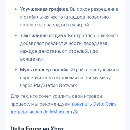
Улучшенная графика
: Высокое разрешение
и стабильная частота кадров позволяют
полностью насладиться игрой.
Тактильная отдача
: Контроллер DualSense
добавляет реалистичности, передавая
каждое действие, от стрельбы до
вождения.
Мультиплеер онлайн
: Играйте с друзьями и
соревнуйтесь с игроками по всему миру
через PlayStation Network.
Для тех, кто хочет усилить свой игровой
процесс, мы рекомендуем
покупать Delta Coins
дёшево через JollyMax.com
🎁
Delta Force на Xbox