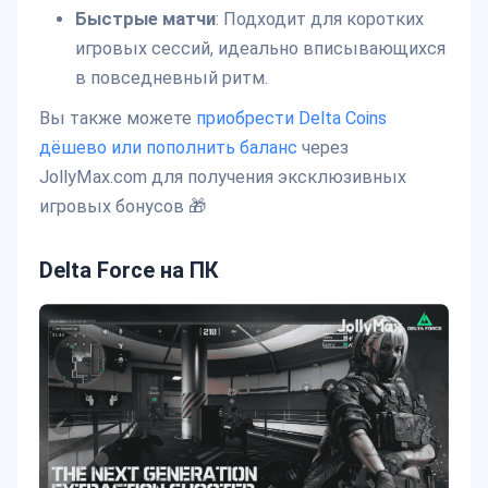
Быстрые матчи
: Подходит для коротких
игровых сессий, идеально вписывающихся
в повседневный ритм.
Вы также можете
приобрести Delta Coins
дёшево или пополнить баланс
через
JollyMax.com для получения эксклюзивных
игровых бонусов 🎁
Delta Force на ПК