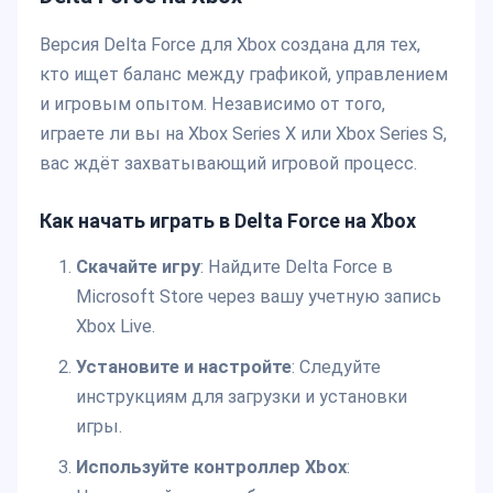
Версия Delta Force для Xbox создана для тех,
кто ищет баланс между графикой, управлением
и игровым опытом. Независимо от того,
играете ли вы на Xbox Series X или Xbox Series S,
вас ждёт захватывающий игровой процесс.
Как начать играть в Delta Force на Xbox
Скачайте игру
: Найдите Delta Force в
Microsoft Store через вашу учетную запись
Xbox Live.
Установите и настройте
: Следуйте
инструкциям для загрузки и установки
игры.
Используйте контроллер Xbox
: