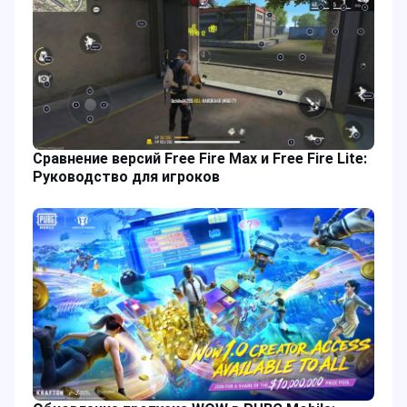
Сравнение версий Free Fire Max и Free Fire Lite:
Руководство для игроков