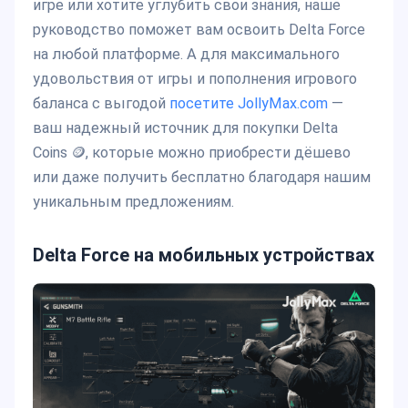
игре или хотите углубить свои знания, наше
руководство поможет вам освоить Delta Force
на любой платформе. А для максимального
удовольствия от игры и пополнения игрового
баланса с выгодой
посетите JollyMax.com
—
ваш надежный источник для покупки Delta
Coins 🪙, которые можно приобрести дёшево
или даже получить бесплатно благодаря нашим
уникальным предложениям.
Delta Force на мобильных устройствах