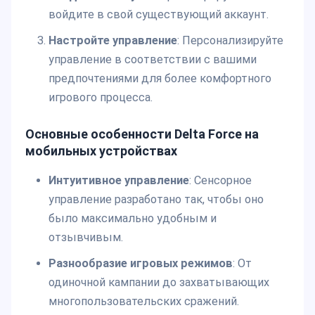
войдите в свой существующий аккаунт.
Настройте управление
: Персонализируйте
управление в соответствии с вашими
предпочтениями для более комфортного
игрового процесса.
Основные особенности Delta Force на
мобильных устройствах
Интуитивное управление
: Сенсорное
управление разработано так, чтобы оно
было максимально удобным и
отзывчивым.
Разнообразие игровых режимов
: От
одиночной кампании до захватывающих
многопользовательских сражений.