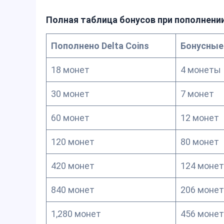
Полная таблица бонусов при пополнении 
Пополнено Delta Coins
Бонусные 
18 монет
4 монеты
30 монет
7 монет
60 монет
12 монет
120 монет
80 монет
420 монет
124 моне
840 монет
206 монет
1,280 монет
456 монет