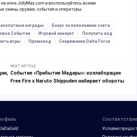
e на www.JollyMax.com и воспользуйтесь всеми
ые скины, оружие, события и операторы.
Бесплатные награды
Бонус за пополнение счета
овое Событие
Игровой аккаунт
Получить код
нить игры
Промокод
Снаряжение Delta Force
NEXT ARTICLE
ции,
Событие «Прибытие Мадары»: коллаборация
Free Fire x Naruto Shippuden набирает обороты
рофиль
Соответствие
DaDaGold
Условия предост
тернет-магазин
Политика конфи