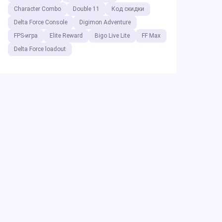
Character Combo
Double 11
Код скидки
Delta Force Console
Digimon Adventure
FPS-игра
Elite Reward
Bigo Live Lite
FF Max
Delta Force loadout