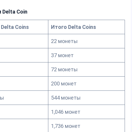
Delta Coin
Delta Coins
Итого Delta Coins
22 монеты
37 монет
72 монеты
200 монет
ты
544 монеты
1,046 монет
1,736 монет