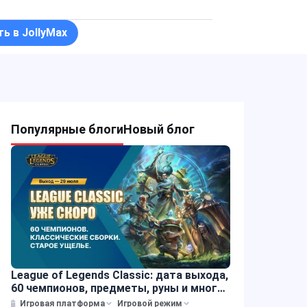
ть в JollyMax
Популярные блоги
Новый блог
League of Legends Classic: дата выхода,
60 чемпионов, предметы, руны и многое
другое
Игровая платформа
Игровой режим