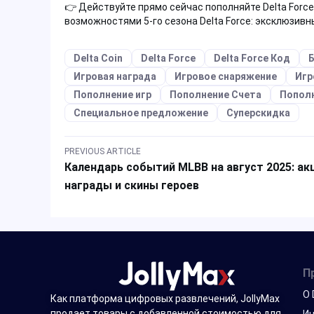
👉 Действуйте прямо сейчас пополняйте Delta Forc
возможностями 5-го сезона Delta Force: эксклюзивн
Delta Coin
Delta Force
Delta Force Код
Игровая награда
Игровое снаряжение
Игр
Пополнение игр
Пополнение Счета
Попол
Специальное предложение
Суперскидка
PREVIOUS ARTICLE
Календарь событий MLBB на август 2025: ак
награды и скины героев
П
О 
Как платформа цифровых развлечений, JollyMax
продает товары с добавленной стоимостью для
Ин