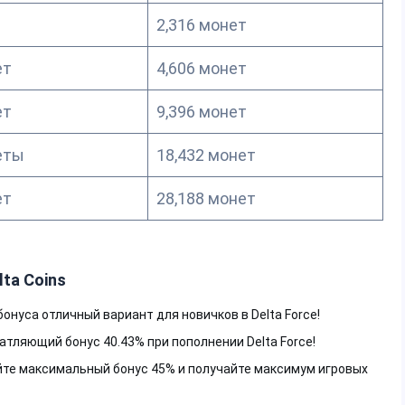
2,316 монет
ет
4,606 монет
ет
9,396 монет
еты
18,432 монет
ет
28,188 монет
ta Coins
 бонуса отличный вариант для новичков в Delta Force!
чатляющий бонус 40.43% при пополнении Delta Force!
ойте максимальный бонус 45% и получайте максимум игровых