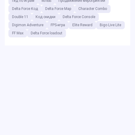
Гид по играм
МЛББ
Продвижение мероприятий
Delta Force Код
Delta Force Map
Character Combo
Double 11
Код скидки
Delta Force Console
Digimon Adventure
FPS-игра
Elite Reward
Bigo Live Lite
FF Max
Delta Force loadout