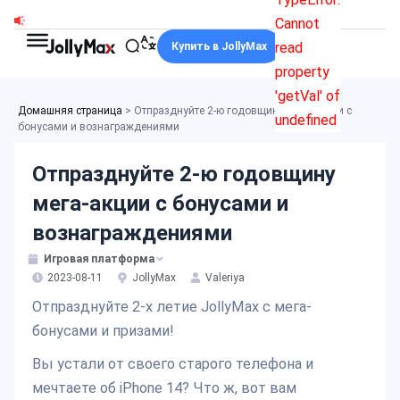
Перейти
Cannot
к
read
Купить в JollyMax
содержимому
property
'getVal' of
Домашняя страница
>
Отпразднуйте 2-ю годовщину мега-акции с
undefined
бонусами и вознаграждениями
Отпразднуйте 2-ю годовщину
мега-акции с бонусами и
вознаграждениями
Игровая платформа
2023-08-11
JollyMax
Valeriya
Отпразднуйте 2-х летие JollyMax с мега-
бонусами и призами!
Вы устали от своего старого телефона и
мечтаете об iPhone 14? Что ж, вот вам