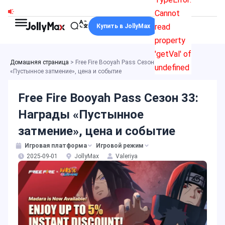
Перейти
Cannot
к
read
Купить в JollyMax
содержимому
property
'getVal' of
Домашняя страница
>
Free Fire Booyah Pass Сезон 33: Награды
undefined
«Пустынное затмение», цена и событие
Free Fire Booyah Pass Сезон 33:
Награды «Пустынное
затмение», цена и событие
Игровая платформа
Игровой режим
2025-09-01
JollyMax
Valeriya