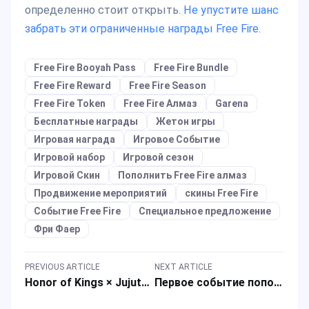
определенно стоит открыть.
Не упустите шанс
забрать эти ограниченные награды Free Fire
.
Free Fire Booyah Pass
Free Fire Bundle
Free Fire Reward
Free Fire Season
Free Fire Token
Free Fire Алмаз
Garena
Бесплатные награды
Жетон игры
Игровая награда
Игровое Событие
Игровой набор
Игровой сезон
Игровой Скин
Пополнить Free Fire алмаз
Продвижение мероприятий
скины Free Fire
Событие Free Fire
Специальное предложение
Фри Фаер
PREVIOUS ARTICLE
NEXT ARTICLE
Honor of Kings × Jujutsu Kaisen: новое сотрудничество стартует в сентябре 2025 года
Первое событие пополнения для игровых наград MLBB и максимальных алмазов в сентябре 2025 года