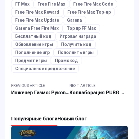
FF Max
Free Fire Max
Free Fire Max Code
Free Fire Max Reward
Free Fire Max Top-up
Free Fire Max Update
Garena
Garena Free Fire Max
Top up FF Max
Бесплатный код
Игровая награда
Обновление игры
Получить код
Пополнение игр
Пополнить игры
Предмет игры
Промокод
Специальное предложение
PREVIOUS ARTICLE
NEXT ARTICLE
Инженер Гизмо: Руководство по игре за нового оперативника в Delta Force, Сезон 7
Коллаборация PUBG Mobile x The King of Fighters: Как получить скины KOF при пополнении UC?
Популярные блоги
Новый блог