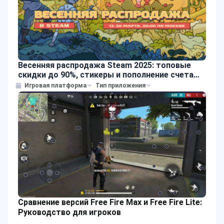
Весенняя распродажа Steam 2025: топовые
скидки до 90%, стикеры и пополнение счета
без комиссии через JollyMax
Игровая платформа
Тип приложения
Сравнение версий Free Fire Max и Free Fire Lite:
Руководство для игроков