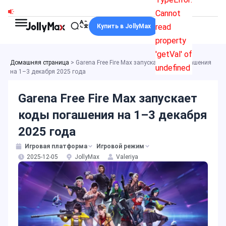
Перейти
Cannot
к
read
Купить в JollyMax
содержимому
property
'getVal' of
Домашняя страница
>
Garena Free Fire Max запускает коды погашения
undefined
на 1–3 декабря 2025 года
Garena Free Fire Max запускает
коды погашения на 1–3 декабря
2025 года
Игровая платформа
Игровой режим
2025-12-05
JollyMax
Valeriya