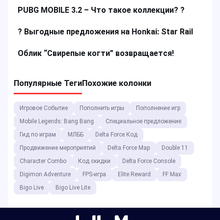
PUBG MOBILE 3.2 – Что такое коллекции? ?
? Выгодные предложения на Honkai: Star Rail
Облик “Свирепые когти” возвращается!
Популярные Теги
Похожие колонки
Игровое Событие
Пополнить игры
Пополнение игр
Mobile Legends: Bang Bang
Специальное предложение
Гид по играм
МЛББ
Delta Force Код
Продвижение мероприятий
Delta Force Map
Double 11
Character Combo
Код скидки
Delta Force Console
Digimon Adventure
FPS-игра
Elite Reward
FF Max
Bigo Live
Bigo Live Lite