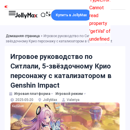
Перейти
Cannot
к
read
Купить в JollyMax
содержимому
property
'getVal' of
Домашняя страница
>
Игровое руководство по Ситлали, 5-
undefined
звёздочному Крио персонажу с катализатором в Genshin Impact
Игровое руководство по
Ситлали, 5-звёздочному Крио
персонажу с катализатором в
Genshin Impact
Игровая платформа
Игровой режим
2025-05-20
JollyMax
Valeriya