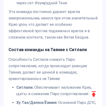
через сет Изумрудной Тени
Эта команда постоянно держит врагов
замороженными, нанося при этом значительный
Крио урон, что делает ее особенно
эффективной против подвижных врагов и в
сложном контенте, таком как Витая Бездна.
Состав команды на Таяние с Ситлали
Способность Ситлали снижать Пиро
сопротивление, когда происходит реакции
Таяния, делает ее ценной в командах,
ориентированных на Таяние:
Ситлали:
Обеспечивает наложение Крио,
Прокру
щиты и снижение Пиро сопротивления
вверх
Ху Тао/Дилюк/Ёимия:
Основной Пиро ДПС,