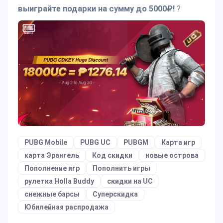
выиграйте подарки на сумму до 5000₽!
?
PUBG Mobile
PUBG UC
PUBGM
Карта игр
карта Эрангель
Код скидки
новые острова
Пополнение игр
Пополнить игры
рулетка Holla Buddy
скидки на UC
снежные барсы
Суперскидка
Юбилейная распродажа