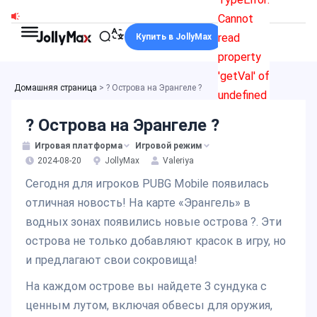
Перейти
Cannot
к
read
Купить в JollyMax
содержимому
property
'getVal' of
Домашняя страница
>
? Острова на Эрангеле ?
undefined
? Острова на Эрангеле ?
Игровая платформа
Игровой режим
2024-08-20
JollyMax
Valeriya
Сегодня для игроков PUBG Mobile появилась
отличная новость! На карте «Эрангель» в
водных зонах появились новые острова ?. Эти
острова не только добавляют красок в игру, но
и предлагают свои сокровища!
На каждом острове вы найдете 3 сундука с
ценным лутом, включая обвесы для оружия,