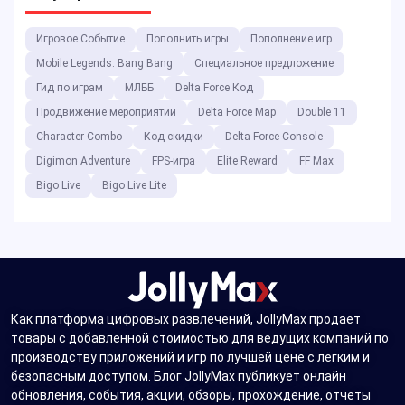
Игровое Событие
Пополнить игры
Пополнение игр
Mobile Legends: Bang Bang
Специальное предложение
Гид по играм
МЛББ
Delta Force Код
Продвижение мероприятий
Delta Force Map
Double 11
Character Combo
Код скидки
Delta Force Console
Digimon Adventure
FPS-игра
Elite Reward
FF Max
Bigo Live
Bigo Live Lite
Как платформа цифровых развлечений, JollyMax продает
товары с добавленной стоимостью для ведущих компаний по
производству приложений и игр по лучшей цене с легким и
безопасным доступом. Блог JollyMax публикует онлайн
обновления, события, акции, обзоры, прохождение, отчеты