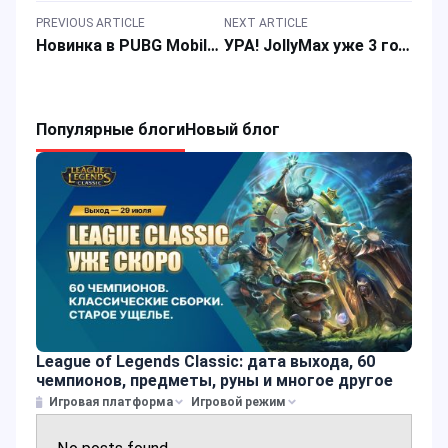
PREVIOUS ARTICLE
NEXT ARTICLE
Новинка в PUBG Mobile: Режим World of Wonder и золотой костюм «Сияние безмятежности»
УРА! JollyMax уже 3 года и мы благодарны, что всё это время вы были вместе с нами
Популярные блоги
Новый блог
League of Legends Classic: дата выхода, 60
чемпионов, предметы, руны и многое другое
Игровая платформа
Игровой режим