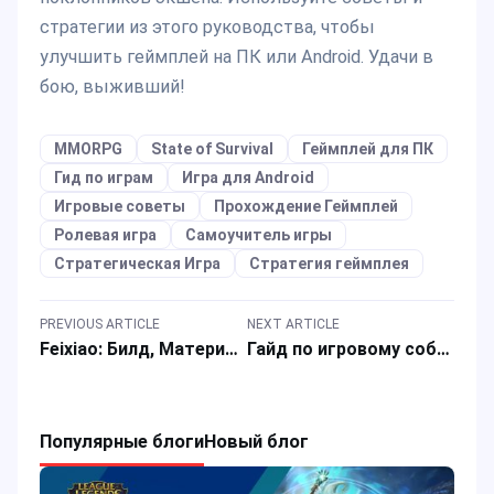
стратегии из этого руководства, чтобы
улучшить геймплей на ПК или Android. Удачи в
бою, выживший!
MMORPG
State of Survival
Геймплей для ПК
Гид по играм
Игра для Android
Игровые советы
Прохождение Геймплей
Ролевая игра
Самоучитель игры
Стратегическая Игра
Стратегия геймплея
PREVIOUS ARTICLE
NEXT ARTICLE
Feixiao: Билд, Материалы и Команды в Honkai: Star Rail (HSR)
Гайд по игровому событию совместного бренда State of Survival и Pacific Rim
Популярные блоги
Новый блог