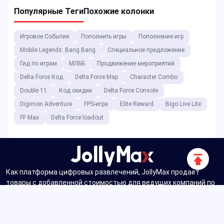
Популярные Теги
Похожие колонки
Игровое Событие
Пополнить игры
Пополнение игр
Mobile Legends: Bang Bang
Специальное предложение
Гид по играм
МЛББ
Продвижение мероприятий
Delta Force Код
Delta Force Map
Character Combo
Double 11
Код скидки
Delta Force Console
Digimon Adventure
FPS-игра
Elite Reward
Bigo Live Lite
FF Max
Delta Force loadout
Прокру
вверх
Как платформа цифровых развлечений, JollyMax продает
товары с добавленной стоимостью для ведущих компаний по
производству приложений и игр по лучшей цене с легким и
безопасным доступом. Блог JollyMax публикует онлайн
обновления, события, акции, обзоры, прохождение, отчеты