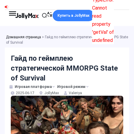
Перейти
Cannot
к
read
Купить в JollyMax
содержимому
property
'getVal' of
Домашняя страница
>
Гайд по геймплею стратегической MMORPG State
undefined
of Survival
Гайд по геймплею
стратегической MMORPG State
of Survival
Игровая платформа
Игровой режим
2025-06-17
JollyMax
Valeriya