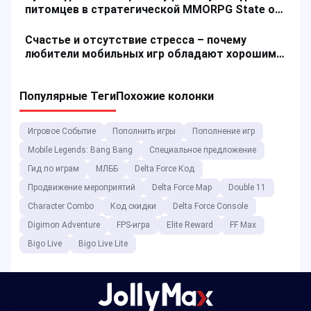
питомцев в стратегической MMORPG State of
Survival
Счастье и отсутствие стресса – почему
любители мобильных игр обладают хорошим
психическим здоровьем
Популярные Теги
Похожие колонки
Игровое Событие
Пополнить игры
Пополнение игр
Mobile Legends: Bang Bang
Специальное предложение
Гид по играм
МЛББ
Delta Force Код
Продвижение мероприятий
Delta Force Map
Double 11
Character Combo
Код скидки
Delta Force Console
Digimon Adventure
FPS-игра
Elite Reward
FF Max
Bigo Live
Bigo Live Lite