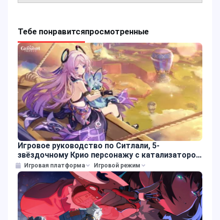
Тебе понравится
просмотренные
Игровое руководство по Ситлали, 5-
звёздочному Крио персонажу с катализатором
в Genshin Impact
Игровая платформа
Игровой режим