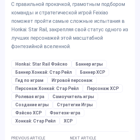
С правильной прокачкой, грамотным подбором
команды и стратегической игрой Feixiao
поможет пройти самые сложные испытания в
Honkai: Star Rail, закрепляя свой статус одного из
лучших персонажей этой масштабной
фэнтезийной вселенной.
Honkai: Star Rail Фэйсяо
Баннер игры
Баннер Хонкай: Стар Рейл
Баннер ХСР
Гид по играм
Игровой персонаж
Персонаж Хонкай: Стар Рейл
Персонаж ХСР
Ролевая игра
Самоучитель игры
Создание игры
Стратегии Игры
Фэйсяо ХСР
Фэнтези-игра
Хонкай: Стар Рейл
ХСР
PREVIOUS ARTICLE
NEXT ARTICLE