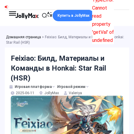
Перейти
Cannot
к
read
Купить в JollyMax
содержимому
property
'getVal' of
Домашняя страница
>
Feixiao: Билд, Материалы и Команды в Honkai:
undefined
Star Rail (HSR)
Feixiao: Билд, Материалы и
Команды в Honkai: Star Rail
(HSR)
Игровая платформа
Игровой режим
2025-06-11
JollyMax
Valeriya