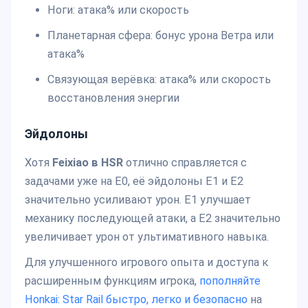
Ноги: атака% или скорость
Планетарная сфера: бонус урона Ветра или
атака%
Связующая верёвка: атака% или скорость
восстановления энергии
Эйдолоны
Хотя
Feixiao в HSR
отлично справляется с
задачами уже на E0, её эйдолоны E1 и E2
значительно усиливают урон. E1 улучшает
механику последующей атаки, а E2 значительно
увеличивает урон от ультимативного навыка.
Для улучшенного игрового опыта и доступа к
расширенным функциям игрока,
пополняйте
Honkai: Star Rail быстро, легко и безопасно
на