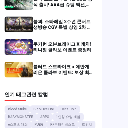
식 출시! AAA급 슈팅 액션,
Jollymax 충전 보상 이벤트
붕괴: 스타레일 2주년 콘서트
생방송 CGV 특별 상영 2차 티
켓 예매 시작!
쿠키런 오븐브레이크 X 캐치!
티니핑 콜라보 이벤트 총정리
블러드 스트라이크 x 에반게
리온 콜라보 이벤트: 보상 획
득 방법 & 충전 팁?
인기 태그
관련 칼럼
Blood Strike
Bigo Live Lite
Delta Coin
BABYMONSTER
ARPG
1인칭 슈팅 게임
e스포츠 대회
PUBG
RF온라인넥스트
트위치