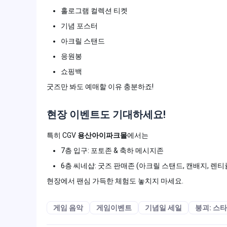
홀로그램 컬렉션 티켓
기념 포스터
아크릴 스탠드
응원봉
쇼핑백
굿즈만 봐도 예매할 이유 충분하죠!
현장 이벤트도 기대하세요!
특히 CGV
용산아이파크몰
에서는
7층 입구: 포토존 & 축하 메시지존
6층 씨네샵: 굿즈 판매존 (아크릴 스탠드, 캔배지, 렌
현장에서 팬심 가득한 체험도 놓치지 마세요.
게임 음악
게임이벤트
기념일 세일
붕괴: 스