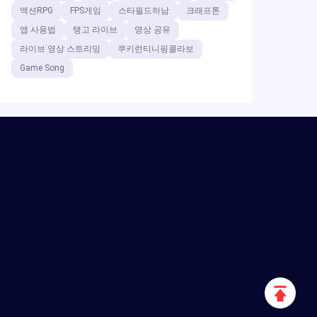
액션RPG
FPS게임
스타필드하남
크래프톤
앱 사용법
탱고 라이브
영상 공유
라이브 영상 스트리밍
쿠키런티니핑콜라보
Game Song
위
로