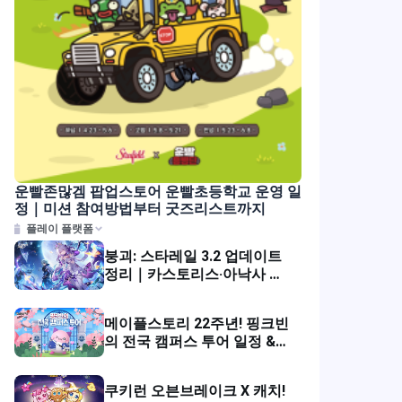
운빨존많겜 팝업스토어 운빨초등학교 운영 일
정｜미션 참여방법부터 굿즈리스트까지
플레이 플랫폼
붕괴: 스타레일 3.2 업데이트
정리｜카스토리스·아낙사 등
장 & 2주년 이벤트 혜택
메이플스토리 22주년! 핑크빈
의 전국 캠퍼스 투어 일정 &
참여 방법
쿠키런 오븐브레이크 X 캐치!