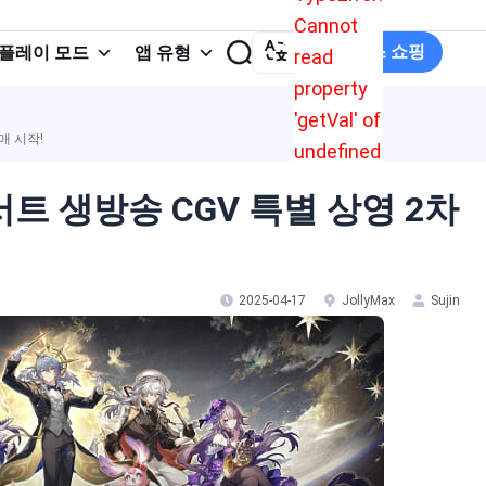
Cannot
졸리맥스 쇼핑
플레이 모드
앱 유형
read
property
'getVal' of
매 시작!
undefined
트 생방송 CGV 특별 상영 2차
2025-04-17
JollyMax
Sujin