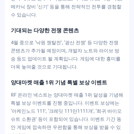
메카닉 장비 ‘신기’ 등을 통해 전략적인 전투를 경험할
수 있습니다.
기대되는 다양한 전쟁 콘텐츠
4월 중으로 ‘낙원 쟁탈전’, ‘광산 전쟁’ 등 다양한 전쟁
콘텐츠가 추가될 예정이며, 개발자 노트와 라이브 방
송 등도 업데이트 될 계획입니다. 게임에 대한 흥미를
더욱 높여줄 것으로 기대됩니다.
양대마켓 매출 1위 기념 특별 보상 이벤트
RF 온라인 넥스트는 양대마켓 매출 1위 달성을 기념해
특별 보상 이벤트를 진행 중입니다. 이벤트 보상에는
‘아케인노드 111’, ‘크레딧 111만1111개’, ‘희귀 바이오
슈트 소환권’ 등이 포함되어 있습니다. 이벤트 기간 동
안 게임에 접속하면 우편함을 통해 보상을 받을 수 있