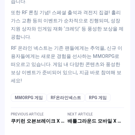
습니다.
​또한 RF 론칭 기념! 스페셜 출석과 격전지 집결! 홀리
가스 교환 등의 이벤트가 순차적으로 진행되며, 성장
지원 상자와 인게임 재화 ‘크레딧’ 등 풍성한 보상을 제
공합니다.
RF 온라인 넥스트는 기존 팬들에게는 추억을, 신규 이
용자들에게는 새로운 경험을 선사하는 MMORPG로
떠오르고 있습니다. 게임 내 다양한 콘텐츠와 풍성한
보상 이벤트가 준비되어 있으니, 지금 바로 참여해 보
세요!
MMORPG 게임
RF온라인넥스트
RPG 게임
PREVIOUS ARTICLE
NEXT ARTICLE
쿠키런 오븐브레이크 X 캐치! 티니핑 콜라보 이벤트 총정리
배틀그라운드 모바일 X 베이비몬스터 – 7주년 기념 특별 콜라보