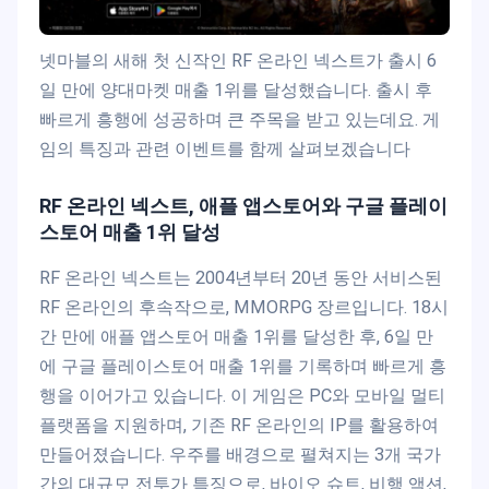
넷마블의 새해 첫 신작인 RF 온라인 넥스트가 출시 6
일 만에 양대마켓 매출 1위를 달성했습니다. 출시 후
빠르게 흥행에 성공하며 큰 주목을 받고 있는데요. 게
임의 특징과 관련 이벤트를 함께 살펴보겠습니다
RF 온라인 넥스트, 애플 앱스토어와 구글 플레이
스토어 매출 1위 달성
RF 온라인 넥스트는 2004년부터 20년 동안 서비스된
RF 온라인의 후속작으로, MMORPG 장르입니다. 18시
간 만에 애플 앱스토어 매출 1위를 달성한 후, 6일 만
에 구글 플레이스토어 매출 1위를 기록하며 빠르게 흥
행을 이어가고 있습니다. 이 게임은 PC와 모바일 멀티
플랫폼을 지원하며, 기존 RF 온라인의 IP를 활용하여
만들어졌습니다. 우주를 배경으로 펼쳐지는 3개 국가
간의 대규모 전투가 특징으로, 바이오 슈트, 비행 액션,