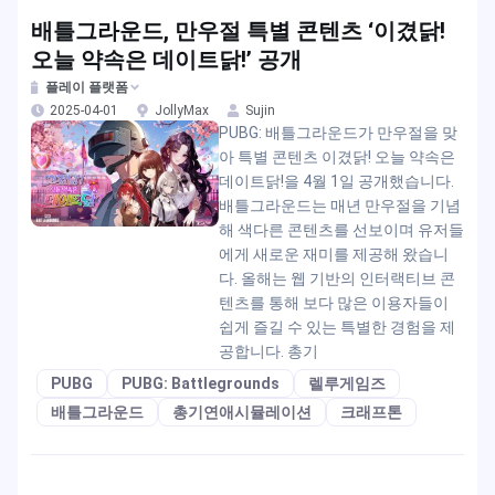
배틀그라운드, 만우절 특별 콘텐츠 ‘이겼닭!
오늘 약속은 데이트닭!’ 공개
플레이 플랫폼
2025-04-01
JollyMax
Sujin
PUBG: 배틀그라운드가 만우절을 맞
아 특별 콘텐츠 이겼닭! 오늘 약속은
데이트닭!을 4월 1일 공개했습니다.
배틀그라운드는 매년 만우절을 기념
해 색다른 콘텐츠를 선보이며 유저들
에게 새로운 재미를 제공해 왔습니
다. 올해는 웹 기반의 인터랙티브 콘
텐츠를 통해 보다 많은 이용자들이
쉽게 즐길 수 있는 특별한 경험을 제
공합니다. 총기
PUBG
PUBG: Battlegrounds
렐루게임즈
배틀그라운드
총기연애시뮬레이션
크래프톤