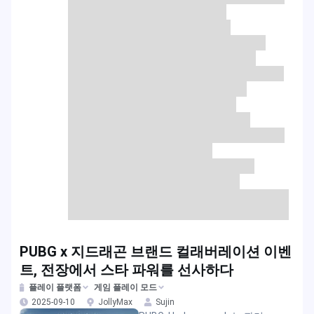
PUBG x 지드래곤 브랜드 컬래버레이션 이벤
트, 전장에서 스타 파워를 선사하다
플레이 플랫폼
게임 플레이 모드
2025-09-10
JollyMax
Sujin