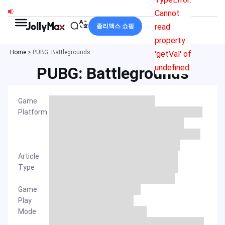
콘
Cannot
텐
read
졸리맥스 쇼핑
츠
property
로
Home
>
PUBG: Battlegrounds
'getVal' of
건
undefined
PUBG: Battlegrounds
너
뛰
기
Game
Platform
Article
Type
Game
Play
Mode