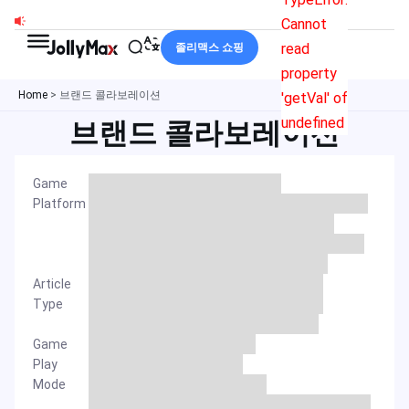
콘
Cannot
텐
read
졸리맥스 쇼핑
츠
property
로
Home
>
브랜드 콜라보레이션
'getVal' of
건
undefined
브랜드 콜라보레이션
너
뛰
기
Game
Platform
Article
Type
Game
Play
Mode