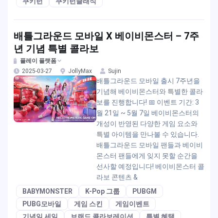
쿠키런
쿠키런클래식
배틀그라운드 모바일 X 베이비몬스터 – 7주
년 기념 특별 콜라보
플레이 플랫폼
2025-03-27
JollyMax
Sujin
배틀그라운드 모바일 출시 7주년을
기념해 베이비몬스터와 특별한 콜라
보를 진행합니다! 📅 이벤트 기간: 3
월 21일 ~ 5월 7일 베이비몬스터의
개성이 반영된 다양한 게임 요소와
특별 아이템을 만나볼 수 있습니다.
배틀그라운드 모바일 팬들과 베이비
몬스터 팬들에게 잊지 못할 순간을
선사할 예정입니다! 베이비몬스터 콜
라보 콘텐츠 &
BABYMONSTER
K-Pop 그룹
PUBGM
PUBG모바일
게임 스킨
게임이벤트
기념일 세일
브랜드 콜라보레이션
특별 혜택