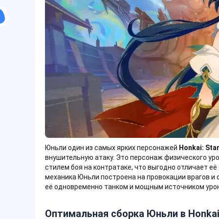
Юньли один из самых ярких персонажей
Honkai: Star
внушительную атаку. Это персонаж физического уро
стилем боя на контратаке, что выгодно отличает её
механика Юньли построена на провокации врагов и
её одновременно танком и мощным источником урона в
Оптимальная сборка Юньли в Honkai: 