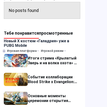
No posts found
Тебе понравится
просмотренные
Новый Х костюм «Галадрия» уже в
PUBG Mobile
Игровая платформа
Игровой режим
Итоги стрима «Крылатый
Зверь и на волка охота» в
Honkai: Star Rail
Событие коллаборации
Blood Strike x Evangelion:
как получить награды и
советы по пополнению?
Основные моменты
церемонии открытия
чемпионата мира M7 по