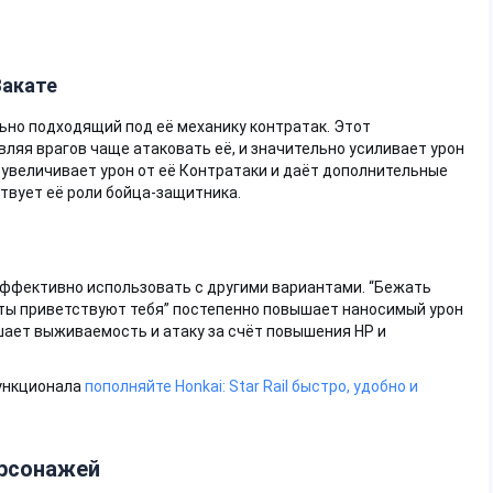
Закате
льно подходящий под её механику контратак. Этот
вляя врагов чаще атаковать её, и значительно усиливает урон
 увеличивает урон от её Контратаки и даёт дополнительные
ствует её роли бойца-защитника.
эффективно использовать с другими вариантами. “Бежать
оты приветствуют тебя” постепенно повышает наносимый урон
чшает выживаемость и атаку за счёт повышения HP и
функционала
пополняйте Honkai: Star Rail быстро, удобно и
ерсонажей