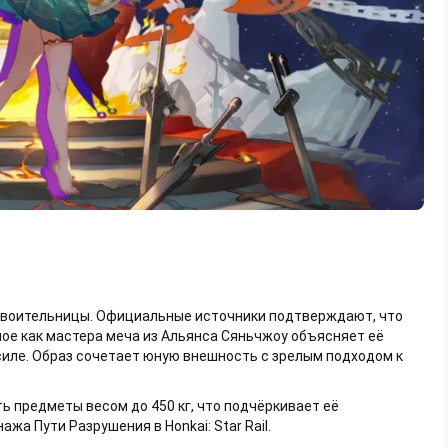
й воительницы. Официальные источники подтверждают, что
лое как мастера меча из Альянса Сяньчжоу объясняет её
силе. Образ сочетает юную внешность с зрелым подходом к
ь предметы весом до 450 кг, что подчёркивает её
а Пути Разрушения в Honkai: Star Rail.