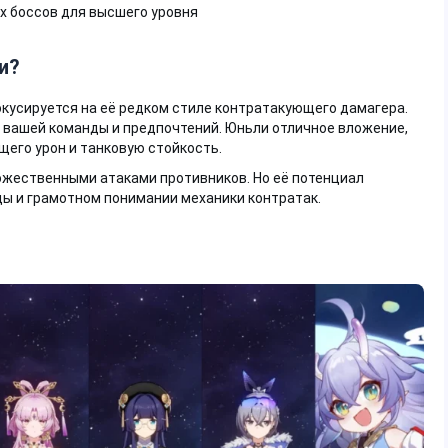
х боссов для высшего уровня
и?
фокусируется на её редком стиле контратакующего дамагера.
а вашей команды и предпочтений. Юньли отличное вложение,
его урон и танковую стойкость.
ожественными атаками противников. Но её потенциал
ды и грамотном понимании механики контратак.