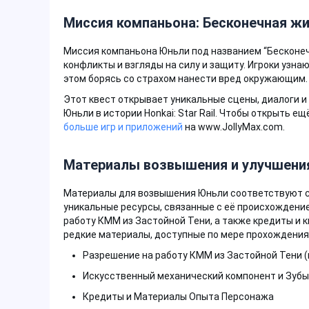
Миссия компаньона: Бесконечная ж
Миссия компаньона Юньли под названием “Бесконеч
конфликты и взгляды на силу и защиту. Игроки узнаю
этом борясь со страхом нанести вред окружающим.
Этот квест открывает уникальные сцены, диалоги 
Юньли в истории Honkai: Star Rail. Чтобы открыть е
больше игр и приложений
на www.JollyMax.com.
Материалы возвышения и улучшени
Материалы для возвышения Юньли соответствуют с
уникальные ресурсы, связанные с её происхождени
работу КММ из Застойной Тени, а также кредиты и к
редкие материалы, доступные по мере прохождения
Разрешение на работу КММ из Застойной Тени 
Искусственный механический компонент и Зубы
Кредиты и Материалы Опыта Персонажа