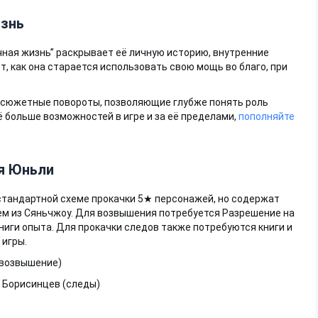
изнь
ная жизнь” раскрывает её личную историю, внутренние
т, как она старается использовать свою мощь во благо, при
и сюжетные повороты, позволяющие глубже понять роль
щё больше возможностей в игре и за её пределами,
пополняйте
я Юньли
тандартной схеме прокачки 5★ персонажей, но содержат
ем из Сяньчжоу. Для возвышения потребуется Разрешение на
ниги опыта. Для прокачки следов также потребуются книги и
 игры.
(возвышение)
 Борисинцев (следы)