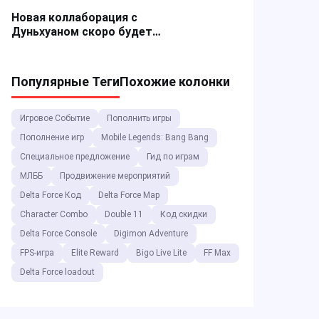
MLBB
Новая коллаборация с
Дуньхуаном скоро будет
в Honor of Kings!
Популярные Теги
Похожие колонки
Игровое Событие
Пополнить игры
Пополнение игр
Mobile Legends: Bang Bang
Специальное предложение
Гид по играм
МЛББ
Продвижение мероприятий
Delta Force Код
Delta Force Map
Character Combo
Double 11
Код скидки
Delta Force Console
Digimon Adventure
FPS-игра
Elite Reward
Bigo Live Lite
FF Max
Delta Force loadout