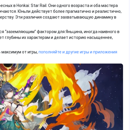
ных в Honkai: Star Rail. Они одного возраста и оба мастера
личаются. Юньли действует более прагматично и реалистично,
стерству. Эти различия создают захватывающую динамику в
тся “заземляющим” фактором для Яньцина, иногда наивного в
ет глубины их характерам и делает историю насыщеннее,
 максимум от игры,
пополняйте и другие игры и приложения