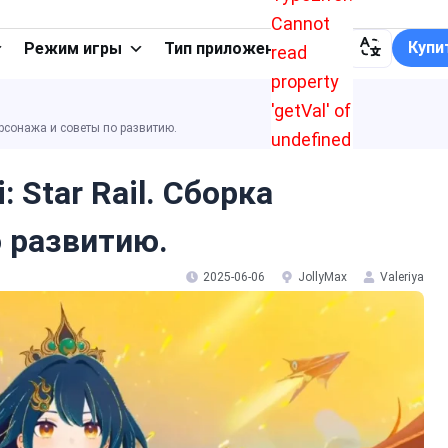
Cannot
Купи
Режим игры
Тип приложения
read
property
'getVal' of
персонажа и советы по развитию.
undefined
 Star Rail. Сборка
 развитию.
2025-06-06
JollyMax
Valeriya