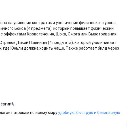
лена на усиление контратак и увеличение физического урона.
чного Бокса (4 предмета), который повышает физический
в с эффектами Кровотечения, Шока, Ожога или Выветривания.
Стрелок Дикой Пшеницы (4 предмета), который увеличивает
х, где Юньли должна ходить чаще. Также работает билд через
нергии%
длагает игрокам по всему миру
удобную, быструю и безопасную