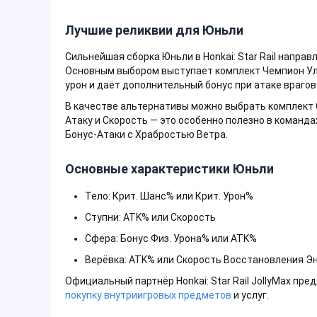
Лучшие реликвии для Юньли
Сильнейшая сборка Юньли в Honkai: Star Rail направ
Основным выбором выступает комплект Чемпион Ули
урон и даёт дополнительный бонус при атаке враго
В качестве альтернативы можно выбрать комплект 
Атаку и Скорость — это особенно полезно в команда
Бонус-Атаки с Храбростью Ветра.
Основные характеристики Юньли
Тело: Крит. Шанс% или Крит. Урон%
Ступни: ATK% или Скорость
Сфера: Бонус Физ. Урона% или ATK%
Верёвка: ATK% или Скорость Восстановления Э
Официальный партнёр Honkai: Star Rail JollyMax пре
покупку внутриигровых предметов
и услуг.