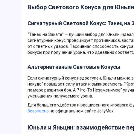
Выбор Светового Конуса для Юньли
Сигнатурный Световой Конус: Танец на 
“Танец на Закате” — лучший выбор для Юньли, идеа
сигнатурный конус провоцирует противников, заста
от ответных ударов. Пассивная способность конуса
бонусы при получении урона, что идеально соответ
Альтернативные Световые Конусы
Если сигнатурный конус недоступен, Юньли можно 
некуда” повышает силу атаки и выживаемость. “Кр
по мере развития боя. А “Что-То Незаменимое” улу
уменьшения получаемого урона.
Для большего удобства и расширенного игрового 
безопасно
на официальном сайте JollyMax.
Юньли и Яньцин: взаимодействие п