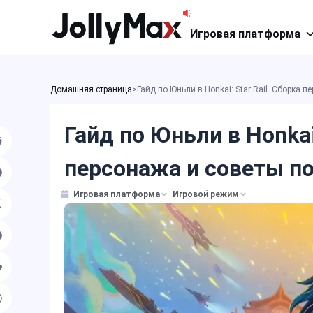
Перейти
к
Игровая платформа
содержимому
Домашняя страница
>
Гайд по Юньли в Honkai: Star Rail. Сборка 
Гайд по Юньли в Honkai:
персонажа и советы по
Игровая платформа
Игровой режим