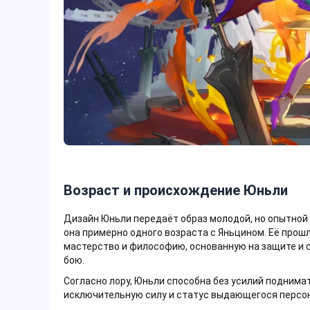
Возраст и происхождение Юньли
Дизайн Юньли передаёт образ молодой, но опытно
она примерно одного возраста с Яньцином. Её прош
мастерство и философию, основанную на защите и 
бою.
Согласно лору, Юньли способна без усилий поднимат
исключительную силу и статус выдающегося персонаж