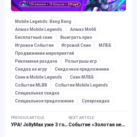
Mobile Legends: Bang Bang
Алмаз Mobile Legends
Алмаз Млбб
Бесплатный скин
Выиграть приз
Игровое Событие
Игровой Скин
МЛББ
Продвижение мероприятий
Рекламная раздача
Розыгрыш игр
Скидка на игру
Скидочное предложение
Скин в Mobile Legends
Скин МЛББ
Событие MLBB
Событие Mobile Legends
Специальная скидка
Специальное предложение
Суперскидка
PREVIOUS ARTICLE
NEXT ARTICLE
УРА! JollyMax уже 3 года и мы благодарны, что всё это время вы были вместе с нами
Событие «Золотая неделя камелий» начинается уже сегодня