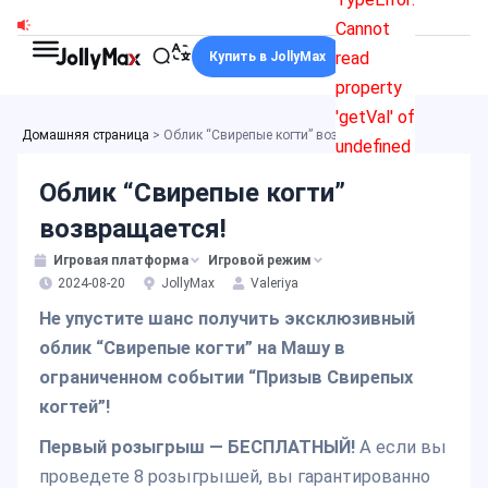
Перейти
Cannot
к
read
Купить в JollyMax
содержимому
property
'getVal' of
Домашняя страница
>
Облик “Свирепые когти” возвращается!
undefined
Облик “Свирепые когти”
возвращается!
Игровая платформа
Игровой режим
2024-08-20
JollyMax
Valeriya
Не упустите шанс получить эксклюзивный
облик “Свирепые когти” на Машу в
ограниченном событии “Призыв Свирепых
когтей”!
Первый розыгрыш — БЕСПЛАТНЫЙ!
А если вы
проведете 8 розыгрышей, вы гарантированно