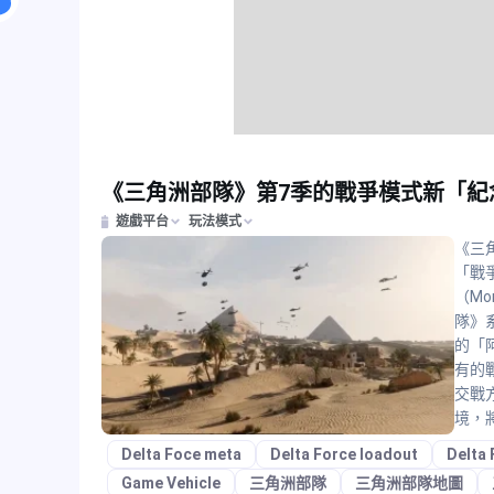
《三角洲部隊》第7季的戰爭模式新「紀
遊戲平台
玩法模式
《三角
「戰爭
（M
隊》
的「
有的
交戰
境，
Delta Foce meta
Delta Force loadout
Delta 
Game Vehicle
三角洲部隊
三角洲部隊地圖