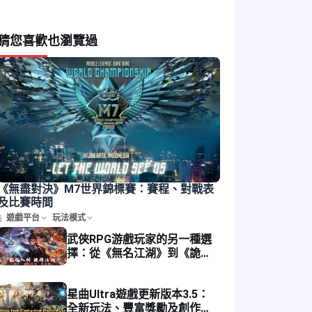
猜您喜歡
也瀏覽過
《無盡對決》M7世界錦標賽：賽程、對戰表
及比賽時間
遊戲平台
玩法模式
武俠RPG游戲玩家的另一種選
擇：從《無名江湖》到《詭秘
江湖》
星曲Ultra遊戲更新版本3.5：
全新玩法、豐富獎勵及創作者