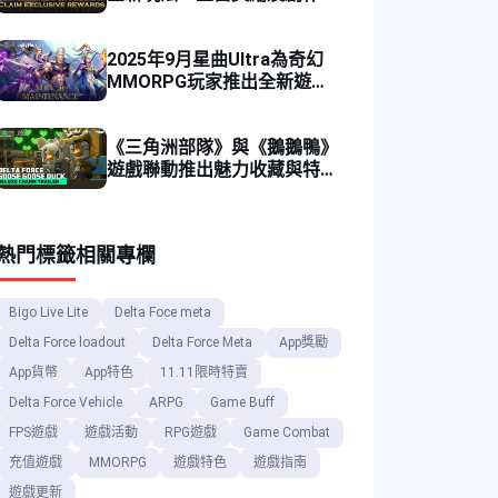
徵集活動
2025年9月星曲Ultra為奇幻
MMORPG玩家推出全新遊戲
伺服器
《三角洲部隊》與《鵝鵝鴨》
遊戲聯動推出魅力收藏與特別
優惠
熱門標籤
相關專欄
Bigo Live Lite
Delta Foce meta
Delta Force loadout
Delta Force Meta
App獎勵
App貨幣
App特色
11.11限時特賣
Delta Force Vehicle
ARPG
Game Buff
FPS遊戲
遊戲活動
RPG遊戲
Game Combat
充值遊戲
MMORPG
遊戲特色
遊戲指南
遊戲更新