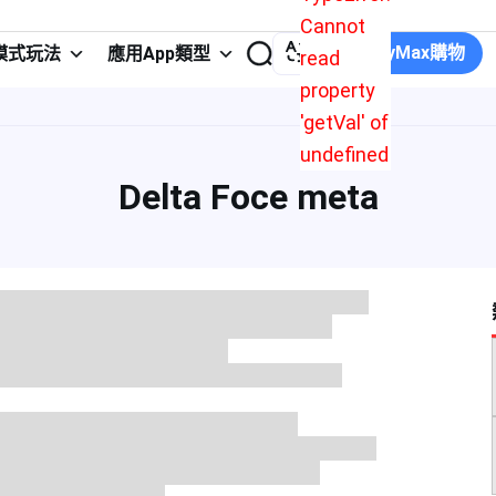
Cannot
在JollyMax購物
模式玩法
應用App類型
read
property
'getVal' of
undefined
Delta Foce meta