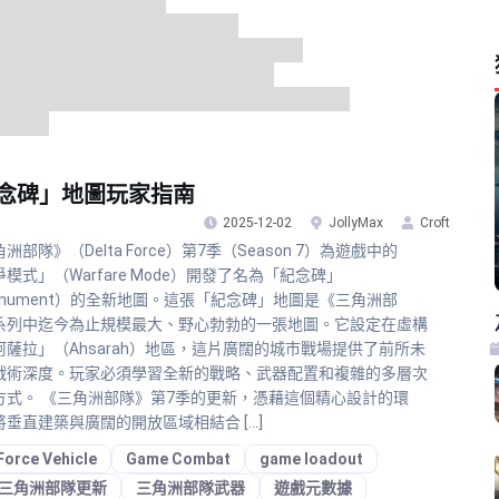
念碑」地圖玩家指南
2025-12-02
JollyMax
Croft
洲部隊》（Delta Force）第7季（Season 7）為遊戲中的
模式」（Warfare Mode）開發了名為「紀念碑」
onument）的全新地圖。這張「紀念碑」地圖是《三角洲部
系列中迄今為止規模最大、野心勃勃的一張地圖。它設定在虛構
阿薩拉」（Ahsarah）地區，這片廣闊的城市戰場提供了前所未
戰術深度。玩家必須學習全新的戰略、武器配置和複雜的多層次
方式。 《三角洲部隊》第7季的更新，憑藉這個精心設計的環
將垂直建築與廣闊的開放區域相結合 […]
Force Vehicle
Game Combat
game loadout
三角洲部隊更新
三角洲部隊武器
遊戲元數據