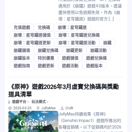
適用於《崩鐵》遊戲4.0版本，建議
盡快使用以免過期失效。作為《崩
壞：星穹鐵道》遊戲的官方 […]
充值遊戲
兌換碼
崩壞：星穹鐵道
崩壞：星穹鐵道儲值
崩壞：星穹鐵道兌換碼
崩壞：星穹鐵道更新
崩壞：星穹鐵道活動
崩鐵
崩鐵儲值
崩鐵兌換碼
崩鐵更新
崩鐵活動
崩鐵版本
特別優惠
遊戲儲值
遊戲兌換碼
遊戲指南
遊戲更新
遊戲活動
遊戲版本
《原神》遊戲2026年3月虛寶兌換碼與獎勵
道具清單
遊戲平台
玩法模式
2026-03-25
JollyMax
Croft
JollyMax持續收集《原神》
（Genshin Impact）遊戲所推出的
各種促銷碼。以下促銷碼均於2026