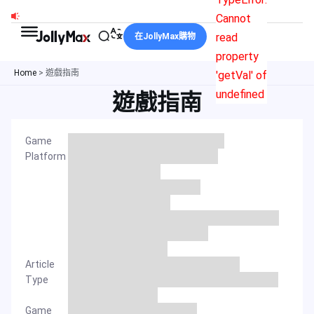
跳
Cannot
至
read
在JollyMax購物
主
property
要
Home
>
遊戲指南
'getVal' of
內
undefined
遊戲指南
容
Game
Platform
Article
Type
Game