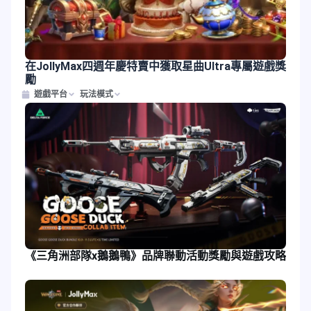
在JollyMax四週年慶特賣中獲取星曲Ultra專屬遊戲獎
勵
遊戲平台
玩法模式
《三角洲部隊x鵝鵝鴨》品牌聯動活動獎勵與遊戲攻略