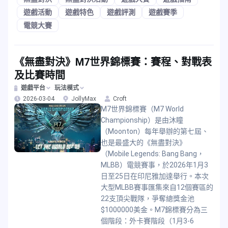
遊戲活動
遊戲特色
遊戲評測
遊戲賽季
電競大賽
《無盡對決》M7世界錦標賽：賽程、對戰表
及比賽時間
遊戲平台
玩法模式
2026-03-04
JollyMax
Croft
M7世界錦標賽（M7 World
Championship）是由沐瞳
（Moonton）每年舉辦的第七屆、
也是最盛大的《無盡對決》
（Mobile Legends: Bang Bang，
MLBB）電競賽事，於2026年1月3
日至25日在印尼雅加達舉行。本次
大型MLBB賽事匯集來自12個賽區的
22支頂尖戰隊，爭奪總獎金池
$1000000美金。M7錦標賽分為三
個階段：外卡賽階段（1月3-6