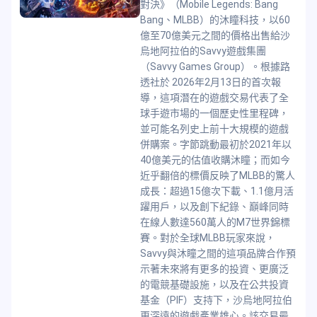
對決》（Mobile Legends: Bang
Bang、MLBB）的沐瞳科技，以60
億至70億美元之間的價格出售給沙
烏地阿拉伯的Savvy遊戲集團
（Savvy Games Group）。根據路
透社於 2026年2月13日的首次報
導，這項潛在的遊戲交易代表了全
球手遊市場的一個歷史性里程碑，
並可能名列史上前十大規模的遊戲
併購案。字節跳動最初於2021年以
40億美元的估值收購沐瞳；而如今
近乎翻倍的標價反映了MLBB的驚人
成長：超過15億次下載、1.1億月活
躍用戶，以及創下紀錄、巔峰同時
在線人數達560萬人的M7世界錦標
賽。對於全球MLBB玩家來說，
Savvy與沐瞳之間的這項品牌合作預
示著未來將有更多的投資、更廣泛
的電競基礎設施，以及在公共投資
基金（PIF）支持下，沙烏地阿拉伯
更深遠的遊戲產業雄心。該交易最