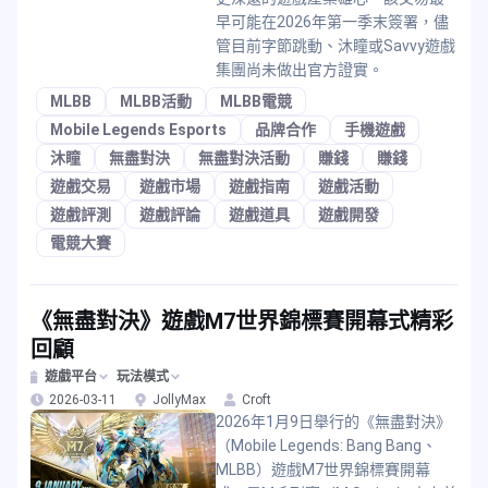
早可能在2026年第一季末簽署，儘
管目前字節跳動、沐瞳或Savvy遊戲
集團尚未做出官方證實。
MLBB
MLBB活動
MLBB電競
Mobile Legends Esports
品牌合作
手機遊戲
沐瞳
無盡對決
無盡對決活動
賺錢
賺錢
遊戲交易
遊戲市場
遊戲指南
遊戲活動
遊戲評測
遊戲評論
遊戲道具
遊戲開發
電競大賽
《無盡對決》遊戲M7世界錦標賽開幕式精彩
回顧
遊戲平台
玩法模式
2026-03-11
JollyMax
Croft
2026年1月9日舉行的《無盡對決》
（Mobile Legends: Bang Bang、
MLBB）遊戲M7世界錦標賽開幕