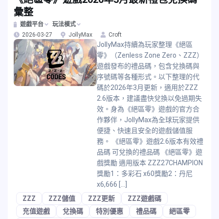
彙整
遊戲平台
玩法模式
2026-03-27
JollyMax
Croft
JollyMax持續為玩家整理《絕區
零》（Zenless Zone Zero、ZZZ）
遊戲發布的禮品碼，包含兌換碼與
序號碼等各種形式。以下整理的代
碼於2026年3月更新，適用於ZZZ
2.6版本，建議盡快兌換以免過期失
效。身為《絕區零》遊戲的官方合
作夥伴，JollyMax為全球玩家提供
便捷、快速且安全的遊戲儲值服
務。 《絕區零》遊戲2.6版本有效禮
品碼 可兌換的禮品碼 《絕區零》遊
戲獎勵 適用版本 ZZZ27CHAMPION
獎勵1：多彩石 x60獎勵2：丹尼
x6,666 […]
ZZZ
ZZZ儲值
ZZZ更新
ZZZ遊戲碼
充值遊戲
兌換碼
特別優惠
禮品碼
絕區零