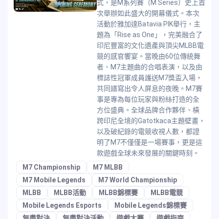
式，是M系列賽（M Series）史上首
次舉辦如此盛大的開幕儀式。本次
活動於雅加達Batavia PIK舉行，主
題為「Rise as One」，完美融合了
印尼豐富的文化遺產與頂尖MLBB電
競的感官饗宴。當晚由60位傳統舞
者、M7主題曲的合唱表演，以及由
標誌性冠軍成員護送M7獎盃入場，
共同譜寫出令人屏息的夜晚。M7賽
事是專為每位玩家與粉絲打造的全
方位盛典。全球品牌合作夥伴、橫
跨印尼全境的Gatotkaca主題壁畫，
以及破紀錄的電競收視人數，都證
明了M7不僅僅是一場賽事，更是這
款遊戲全球未來發展的關鍵時刻。
M7 Championship
M7 MLBB
M7 Mobile Legends
M7 World Championship
MLBB
MLBB活動
MLBB錦標賽
MLBB電競
Mobile Legends Esports
Mobile Legends錦標賽
無盡對決
無盡對決活動
遊戲大賽
遊戲指南