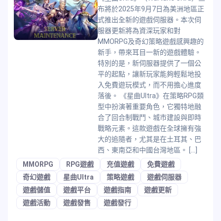
布將於2025年9月7日為美洲地區正
式推出全新的遊戲伺服器。本次伺
服器更新將為資深玩家和對
MMORPG及奇幻策略遊戲感興趣的
新手，帶來耳目一新的遊戲體驗。
特別的是，新伺服器提供了一個公
平的起點，讓新玩家能夠輕鬆地投
入免費遊玩模式，而不用擔心進度
落後。 《星曲Ultra》在策略RPG類
型中扮演著重要角色，它獨特地融
合了回合制戰鬥、城市建設與即時
戰略元素。這款遊戲在全球擁有強
大的追隨者，尤其是在土耳其、巴
西、東南亞和中國台灣地區。 […]
MMORPG
RPG遊戲
充值遊戲
免費遊戲
奇幻遊戲
星曲Ultra
策略遊戲
遊戲伺服器
遊戲儲值
遊戲平台
遊戲指南
遊戲更新
遊戲活動
遊戲發售
遊戲發行