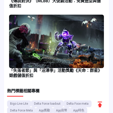
《傳說對決》（MLBB）大促銷活動：免費造型與儲
值折扣
「失落者節」與「沼澤季」活動獎勵《天命：群星》
遊戲儲值折扣
熱門標籤
相關專欄
返
Bigo Live Lite
Delta Force loadout
Delta Foce meta
回
Delta Force Meta
App獎勵
App貨幣
App特色