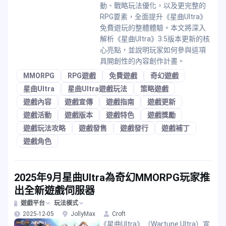
動、戰略玩法優化，以及更完整的
RPG要素，全面提升《星曲Ultra》
免費遊玩的整體體驗。本文將深入
解析《星曲Ultra》3.5版本更新的核
心亮點，並說明玩家如何參與這項
具開創性的內容創作計畫。
MMORPG
RPG遊戲
免費遊戲
奇幻遊戲
星曲Ultra
星曲Ultra遊戲玩法
策略遊戲
遊戲內容
遊戲宣傳
遊戲指南
遊戲更新
遊戲活動
遊戲版本
遊戲特色
遊戲獎勵
遊戲玩法攻略
遊戲發售
遊戲發行
遊戲補丁
遊戲角色
2025年9月星曲Ultra為奇幻MMORPG玩家推
出全新遊戲伺服器
遊戲平台
玩法模式
2025-12-05
JollyMax
Croft
《星曲Ultra》（Wartune Ultra）宣