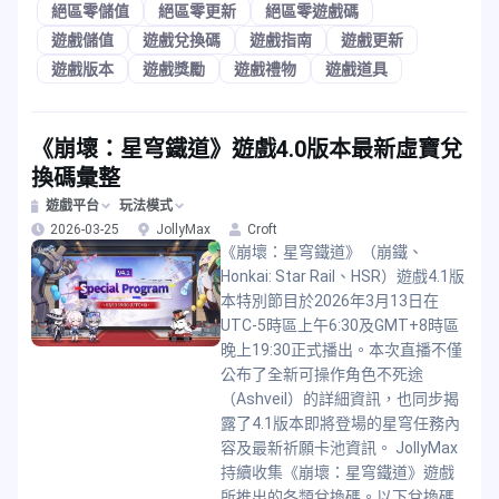
絕區零儲值
絕區零更新
絕區零遊戲碼
遊戲儲值
遊戲兌換碼
遊戲指南
遊戲更新
遊戲版本
遊戲獎勵
遊戲禮物
遊戲道具
《崩壞：星穹鐵道》遊戲4.0版本最新虛寶兌
換碼彙整
遊戲平台
玩法模式
2026-03-25
JollyMax
Croft
《崩壞：星穹鐵道》（崩鐵、
Honkai: Star Rail、HSR）遊戲4.1版
本特別節目於2026年3月13日在
UTC-5時區上午6:30及GMT+8時區
晚上19:30正式播出。本次直播不僅
公布了全新可操作角色不死途
（Ashveil）的詳細資訊，也同步揭
露了4.1版本即將登場的星穹任務內
容及最新祈願卡池資訊。 JollyMax
持續收集《崩壞：星穹鐵道》遊戲
所推出的各類兌換碼。以下兌換碼