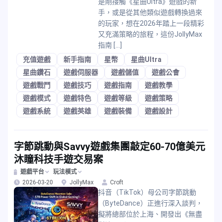
是剛接觸《星曲Ultra》遊戲的新
手，或是從其他類似遊戲轉換過來
的玩家，想在2026年踏上一段精彩
又充滿策略的旅程，這份JollyMax
指南 […]
充值遊戲
新手指南
星幣
星曲Ultra
星曲鑽石
遊戲伺服器
遊戲儲值
遊戲公會
遊戲戰鬥
遊戲技巧
遊戲指南
遊戲教學
遊戲模式
遊戲特色
遊戲等級
遊戲策略
遊戲系統
遊戲英雄
遊戲裝備
遊戲設計
字節跳動與Savvy遊戲集團敲定60-70億美元
沐瞳科技手遊交易案
遊戲平台
玩法模式
2026-03-20
JollyMax
Croft
抖音（TikTok）母公司字節跳動
（ByteDance）正進行深入談判，
擬將總部位於上海、開發出《無盡