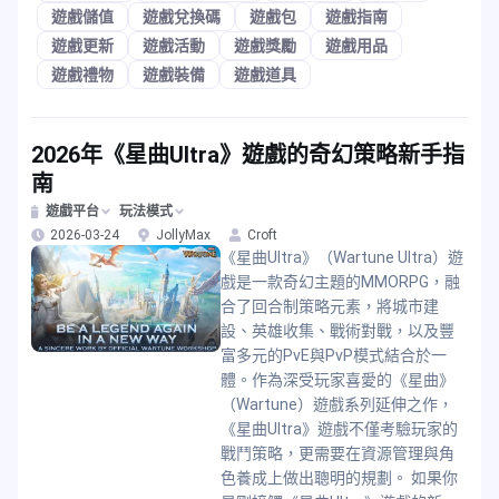
遊戲儲值
遊戲兌換碼
遊戲包
遊戲指南
遊戲更新
遊戲活動
遊戲獎勵
遊戲用品
遊戲禮物
遊戲裝備
遊戲道具
2026年《星曲Ultra》遊戲的奇幻策略新手指
南
遊戲平台
玩法模式
2026-03-24
JollyMax
Croft
《星曲Ultra》（Wartune Ultra）遊
戲是一款奇幻主題的MMORPG，融
合了回合制策略元素，將城市建
設、英雄收集、戰術對戰，以及豐
富多元的PvE與PvP模式結合於一
體。作為深受玩家喜愛的《星曲》
（Wartune）遊戲系列延伸之作，
《星曲Ultra》遊戲不僅考驗玩家的
戰鬥策略，更需要在資源管理與角
色養成上做出聰明的規劃。 如果你