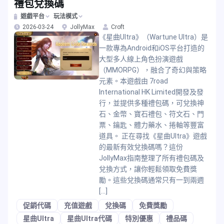
禮包兌換碼
遊戲平台
玩法模式
2026-03-24
JollyMax
Croft
《星曲Ultra》（Wartune Ultra）是
一款專為Android和iOS平台打造的
大型多人線上角色扮演遊戲
（MMORPG），融合了奇幻與策略
元素。本遊戲由 7road
International HK Limited開發及發
行，並提供多種禮包碼，可兌換神
石、金幣、寶石禮包、符文石、門
票、鑰匙、體力藥水、捲軸等豐富
道具。 正在尋找《星曲Ultra》遊戲
的最新有效兌換碼嗎？這份
JollyMax指南整理了所有禮包碼及
兌換方式，讓你輕鬆領取免費獎
勵。這些兌換碼通常只有一到兩週
[…]
促銷代碼
充值遊戲
兌換碼
免費獎勵
星曲Ultra
星曲Ultra代碼
特別優惠
禮品碼