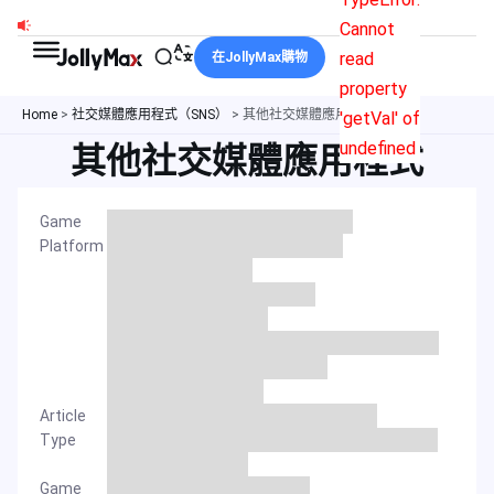
跳
Cannot
至
read
在JollyMax購物
主
property
要
Home
>
社交媒體應用程式（SNS）
>
其他社交媒體應用程式
'getVal' of
內
undefined
其他社交媒體應用程式
容
Game
Platform
Article
Type
Game