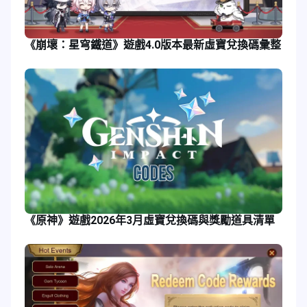
《崩壞：星穹鐵道》遊戲4.0版本最新虛寶兌換碼彙整
《原神》遊戲2026年3月虛寶兌換碼與獎勵道具清單