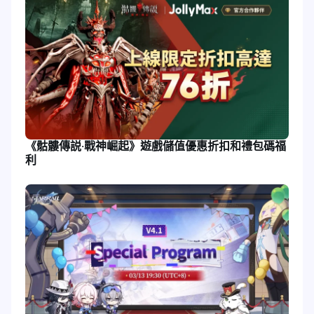
《骷髏傳説·戰神崛起》遊戲儲值優惠折扣和禮包碼福
利