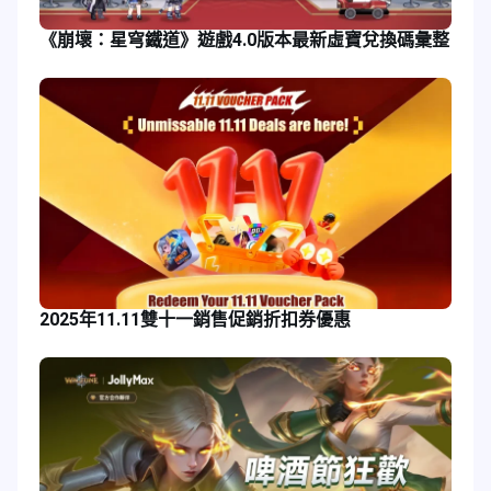
《崩壞：星穹鐵道》遊戲4.0版本最新虛寶兌換碼彙整
2025年11.11雙十一銷售促銷折扣券優惠