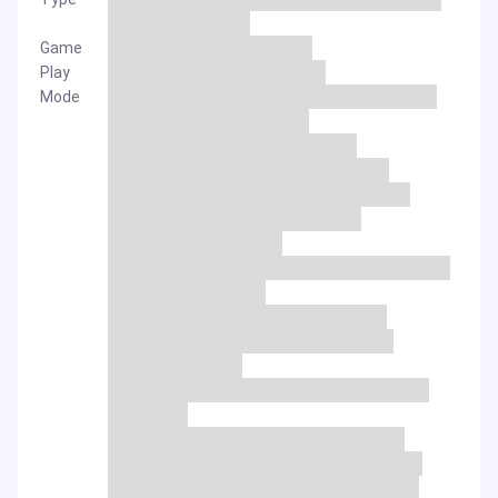
Game
Play
Mode