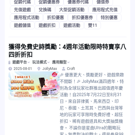
促銷代碼
促銷優惠券
優惠券代碼
儲值券
充值遊戲
兌換碼
大型促銷活動
應用程式充值
應用程式活動
折扣優惠
折扣優惠券
特別優惠
遊戲儲值
遊戲折扣
遊戲活動
雙11
獲得免費史詩獎勵：4週年活動限時特賣享八
四折折扣
遊戲平台
玩法模式
應用類型
2025-08-01
JollyMax
Croft
🎉 優惠更大、獎勵更好、遊戲樂趣
不間斷！🎉 JollyMax滿四週年，特
別為全球玩家社群推出超值週年慶
活動！自2025年7月22日至8月31
日，來自菲律賓、馬來西亞、印
尼、泰國、土耳其、巴西與台灣等
地的玩家可享限時免費好禮、超狂
折扣、稀有遊戲道具和大獎抽獎機
會。 不論你是星曲Ultra的戰略玩
家、無盡對決的戰士，還是拳皇98