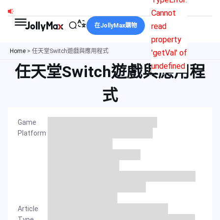
跳
Cannot
至
read
在JollyMax購物
主
property
要
Home
>
任天堂Switch遊戲與應用程式
'getVal' of
內
undefined
任天堂Switch遊戲與應用程
容
式
Game
Platform
Article
Type