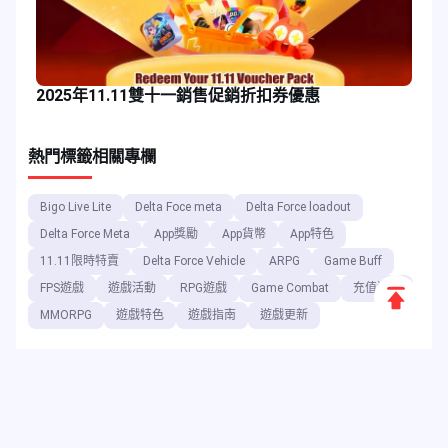
2025年11.11雙十一銷售促銷折扣券優惠
熱門標籤
相關專欄
Bigo Live Lite
Delta Foce meta
Delta Force loadout
Delta Force Meta
App獎勵
App貨幣
App特色
11.11限時特賣
Delta Force Vehicle
ARPG
Game Buff
返
FPS遊戲
遊戲活動
RPG遊戲
Game Combat
充值遊戲
MMORPG
遊戲特色
遊戲指南
遊戲更新
回
頂
端
作為數位娛樂平台，JollyMax 以最優惠的價格為頂尖應用程式與遊戲
公司銷售增值商品，並提供便捷且安全的購買管道。JollyMax 博客定