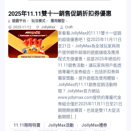
2025年11.11雙十一銷售促銷折扣券優惠
遊戲平台
玩法模式
應用類型
2025-11-12
JollyMax
Croft
來看看JollyMax的11.11雙十一促銷
的超值優惠吧！從2025年11月11日
至21日，JollyMax為全球玩家與用
戶提供額外超值的遊戲儲值及應用
程式充值優惠。這是2025年絕佳的
11.11銷售活動，讓玩家與用戶能透
過專屬代金券組合，包括折扣券與
獨家獎勵，提升遊戲及使用體驗。
JollyMax的11.11銷售促銷活動時
間？ JollyMax官方網站
www.jollymax.com提供的專屬代金
券組合僅於2025年11月11日至21日
期間開放購買，也就是雙11大促活
動期間 […]
11.11限時特賣
JollyMax活動
JollyMax禮券