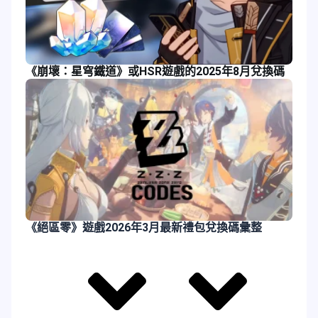
《崩壞：星穹鐵道》或HSR遊戲的2025年8月兌換碼
《絕區零》遊戲2026年3月最新禮包兌換碼彙整