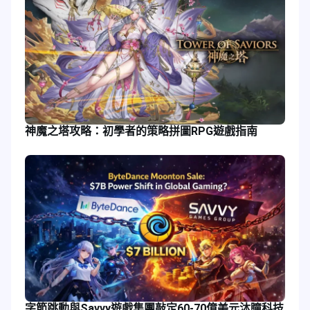
神魔之塔攻略：初學者的策略拼圖RPG遊戲指南
字節跳動與Savvy遊戲集團敲定60-70億美元沐瞳科技