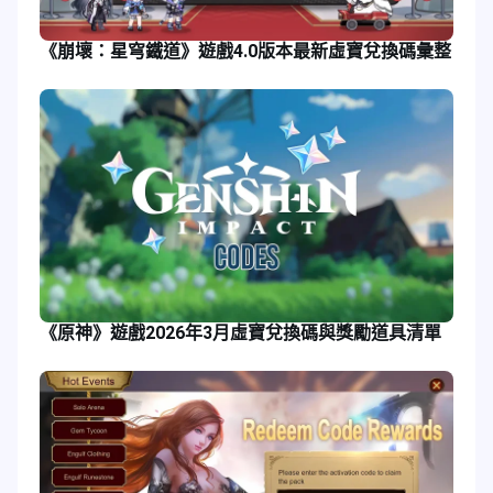
《崩壞：星穹鐵道》遊戲4.0版本最新虛寶兌換碼彙整
《原神》遊戲2026年3月虛寶兌換碼與獎勵道具清單