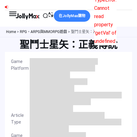
跳
Cannot
至
read
在JollyMax購物
主
property
要
Home
>
RPG、ARPG與MMORPG遊戲
>
聖鬥士星矢：正義傳說
'getVal' of
內
undefined
聖鬥士星矢：正義傳說
容
Game
Platform
Article
Type
Game