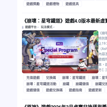
遊戲獎勵
遊戲禮物
遊戲道具
《崩壞：星穹鐵道》遊戲4.0版本最新虛
遊戲平台
玩法模式
《崩壞
特別節
上1
（As
內容
遊戲
本，
方 […]
充值遊戲
兌換碼
崩壞：星穹鐵道
崩壞：星
崩壞：星穹鐵道活動
崩鐵
崩鐵儲值
崩鐵兌
遊戲儲值
遊戲兌換碼
遊戲指南
遊戲更新