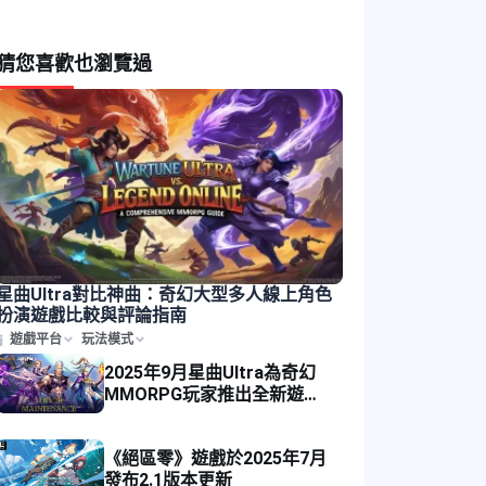
猜您喜歡
也瀏覽過
星曲Ultra對比神曲：奇幻大型多人線上角色
扮演遊戲比較與評論指南
遊戲平台
玩法模式
2025年9月星曲Ultra為奇幻
MMORPG玩家推出全新遊戲
伺服器
《絕區零》遊戲於2025年7月
發布2.1版本更新