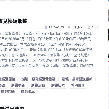
寶兌換碼彙整
2026-03-25
JollyMax
Croft
：星穹鐵道》（崩鐵、Honkai: Star Rail、HSR）遊戲4.1版本
目於2026年3月13日在UTC-5時區上午6:30及GMT+8時區晚
9:30正式播出。本次直播不僅公布了全新可操作角色不死途
hveil）的詳細資訊，也同步揭露了4.1版本即將登場的星穹任務
及最新祈願卡池資訊。 JollyMax持續收集《崩壞：星穹鐵道》
所推出的各類兌換碼。以下兌換碼適用於《崩鐵》遊戲4.0版
建議盡快使用以免過期失效。作為《崩壞：星穹鐵道》遊戲的官
穹鐵道儲值
崩壞：星穹鐵道兌換碼
崩壞：星穹鐵道更新
換碼
崩鐵更新
崩鐵活動
崩鐵版本
特別優惠
遊戲活動
遊戲版本