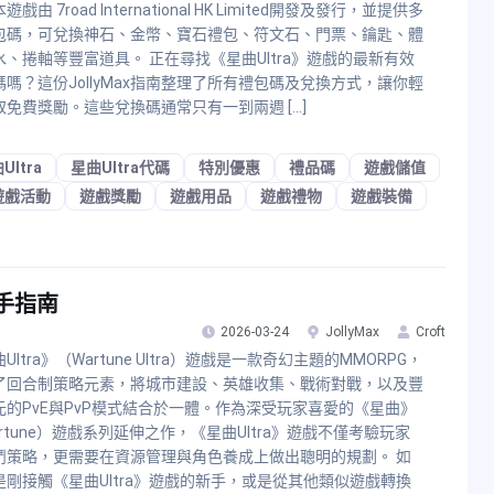
戲由 7road International HK Limited開發及發行，並提供多
包碼，可兌換神石、金幣、寶石禮包、符文石、門票、鑰匙、體
水、捲軸等豐富道具。 正在尋找《星曲Ultra》遊戲的最新有效
碼嗎？這份JollyMax指南整理了所有禮包碼及兌換方式，讓你輕
取免費獎勵。這些兌換碼通常只有一到兩週 […]
Ultra
星曲Ultra代碼
特別優惠
禮品碼
遊戲儲值
遊戲活動
遊戲獎勵
遊戲用品
遊戲禮物
遊戲裝備
新手指南
2026-03-24
JollyMax
Croft
Ultra》（Wartune Ultra）遊戲是一款奇幻主題的MMORPG，
了回合制策略元素，將城市建設、英雄收集、戰術對戰，以及豐
元的PvE與PvP模式結合於一體。作為深受玩家喜愛的《星曲》
rtune）遊戲系列延伸之作，《星曲Ultra》遊戲不僅考驗玩家
鬥策略，更需要在資源管理與角色養成上做出聰明的規劃。 如
是剛接觸《星曲Ultra》遊戲的新手，或是從其他類似遊戲轉換