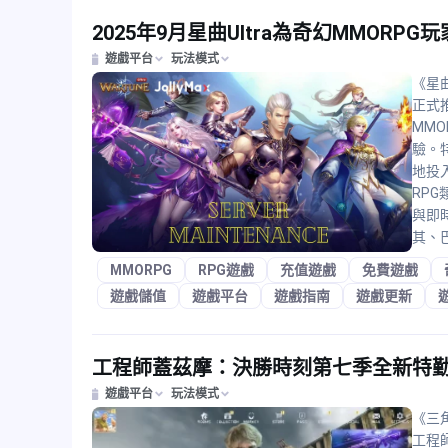
2025年9月星曲Ultra為奇幻MMORP
遊戲平台
玩法模式
《星曲
正式
MM
驗。
地投
RP
與即
其、
MMORPG
RPG遊戲
充值遊戲
免費遊戲
遊戲儲值
遊戲平台
遊戲指南
遊戲更新
工程師蓋茲摩：決勝時刻第七季全新特
遊戲平台
玩法模式
《三角
工程