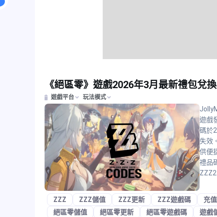
《絕區零》遊戲2026年3月最新禮包兌
遊戲平台
玩法模式
Jol
遊戲
碼於2
失效
供便
禮品
ZZZ2
ZZZ
ZZZ儲值
ZZZ更新
ZZZ遊戲碼
充值
絕區零儲值
絕區零更新
絕區零遊戲碼
遊戲