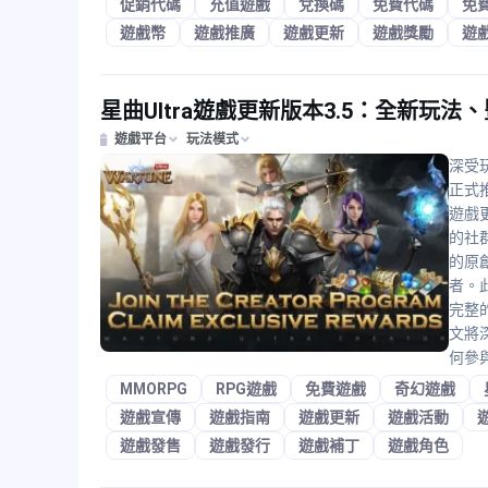
促銷代碼
充值遊戲
兌換碼
免費代碼
免
遊戲幣
遊戲推廣
遊戲更新
遊戲獎勵
遊
星曲Ultra遊戲更新版本3.5：全新玩
遊戲平台
玩法模式
深受玩
正式
遊戲
的社
的原
者。
完整
文將
何參
MMORPG
RPG遊戲
免費遊戲
奇幻遊戲
遊戲宣傳
遊戲指南
遊戲更新
遊戲活動
遊戲發售
遊戲發行
遊戲補丁
遊戲角色