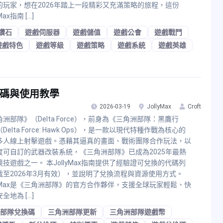
的玩家，想在2026年踏上一段精彩又充滿策略的旅程，這份
yMax指南 […]
鑽石
遊戲伺服器
遊戲儲值
遊戲公會
遊戲戰鬥
遊戲特色
遊戲等級
遊戲策略
遊戲系統
遊戲英雄
換碼與使用教學
2026-03-19
JollyMax
Croft
洲部隊》（Delta Force），前身為《三角洲部隊：黑鷹行
Delta Force: Hawk Ops），是一款以現代特種作戰為核心的
多人線上射擊遊戲。憑藉其逼真的畫面、戰術團隊合作玩法，以
度可自訂的武器改裝系統，《三角洲部隊》已成為2025年最熱
競技遊戲之一。 本JollyMax指南提供了經驗證可兌換的代碼列
截至2026年3月有效），並說明了兌換流程與資源使用方式。
llyMax是《三角洲部隊》的官方合作夥伴，支援全球玩家輕鬆、快
全地為 […]
部隊兌換碼
三角洲部隊更新
三角洲部隊遊戲幣