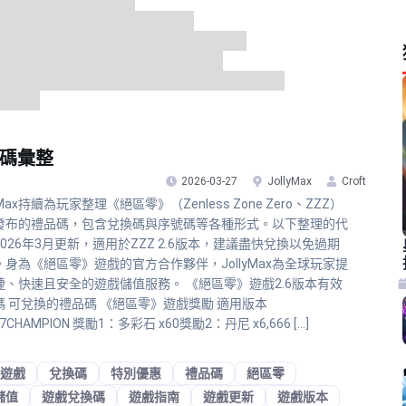
換碼彙整
2026-03-27
JollyMax
Croft
lyMax持續為玩家整理《絕區零》（Zenless Zone Zero、ZZZ）
發布的禮品碼，包含兌換碼與序號碼等各種形式。以下整理的代
026年3月更新，適用於ZZZ 2.6版本，建議盡快兌換以免過期
。身為《絕區零》遊戲的官方合作夥伴，JollyMax為全球玩家提
捷、快速且安全的遊戲儲值服務。 《絕區零》遊戲2.6版本有效
碼 可兌換的禮品碼 《絕區零》遊戲獎勵 適用版本
7CHAMPION 獎勵1：多彩石 x60獎勵2：丹尼 x6,666 […]
遊戲
兌換碼
特別優惠
禮品碼
絕區零
儲值
遊戲兌換碼
遊戲指南
遊戲更新
遊戲版本