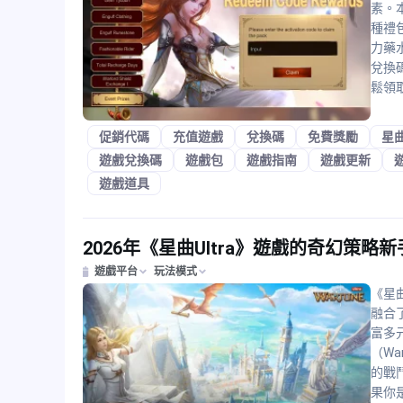
素。本遊
種禮
力藥
兌換
鬆領
促銷代碼
充值遊戲
兌換碼
免費獎勵
星曲
遊戲兌換碼
遊戲包
遊戲指南
遊戲更新
遊戲道具
2026年《星曲Ultra》遊戲的奇幻策略
遊戲平台
玩法模式
《星曲
融合
富多
（Wa
的戰
果你