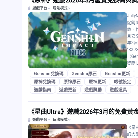
《原神》遊戲2026年3月虛寶兌換碼與
遊戲平台
玩法模式
Jol
促銷
效。
且安
年3
“8X
（Ge
獎勵 L
Genshin兌換碼
Genshin原石
Genshin更新
原神兌換碼
原神原石
原神更新
帳號設定
遊戲指南
遊戲更新
遊戲獎勵
遊戲道具
《星曲Ultra》遊戲2026年3月的免費
遊戲平台
玩法模式
《星曲
的大