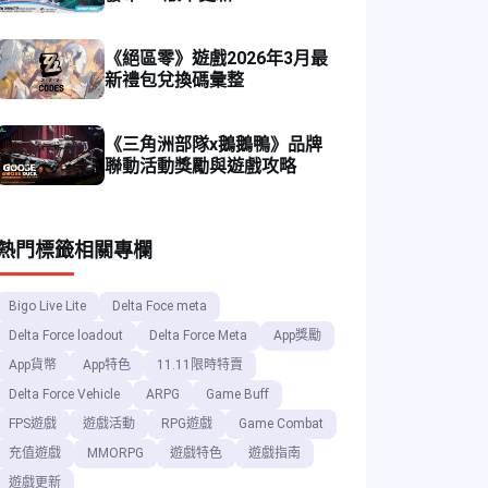
《絕區零》遊戲2026年3月最
新禮包兌換碼彙整
《三角洲部隊x鵝鵝鴨》品牌
聯動活動獎勵與遊戲攻略
熱門標籤
相關專欄
Bigo Live Lite
Delta Foce meta
Delta Force loadout
Delta Force Meta
App獎勵
App貨幣
App特色
11.11限時特賣
Delta Force Vehicle
ARPG
Game Buff
FPS遊戲
遊戲活動
RPG遊戲
Game Combat
充值遊戲
MMORPG
遊戲特色
遊戲指南
遊戲更新