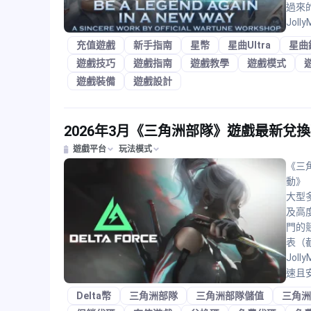
過來
Joll
充值遊戲
新手指南
星幣
星曲Ultra
星曲
遊戲技巧
遊戲指南
遊戲教學
遊戲模式
遊戲裝備
遊戲設計
2026年3月《三角洲部隊》遊戲最新兌
遊戲平台
玩法模式
《三角
動》（
大型
及高
門的
表（
Jo
速且安
Delta幣
三角洲部隊
三角洲部隊儲值
三角洲