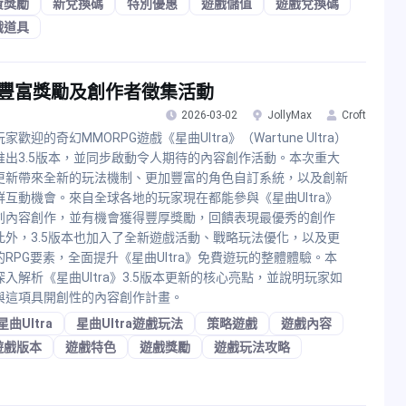
費獎勵
新兌換碼
特別優惠
遊戲儲值
遊戲兌換碼
戲道具
法、豐富獎勵及創作者徵集活動
2026-03-02
JollyMax
Croft
家歡迎的奇幻MMORPG遊戲《星曲Ultra》（Wartune Ultra）
推出3.5版本，並同步啟動令人期待的內容創作活動。本次重大
更新帶來全新的玩法機制、更加豐富的角色自訂系統，以及創新
群互動機會。來自全球各地的玩家現在都能參與《星曲Ultra》
創內容創作，並有機會獲得豐厚獎勵，回饋表現最優秀的創作
此外，3.5版本也加入了全新遊戲活動、戰略玩法優化，以及更
的RPG要素，全面提升《星曲Ultra》免費遊玩的整體體驗。本
深入解析《星曲Ultra》3.5版本更新的核心亮點，並說明玩家如
與這項具開創性的內容創作計畫。
星曲Ultra
星曲Ultra遊戲玩法
策略遊戲
遊戲內容
遊戲版本
遊戲特色
遊戲獎勵
遊戲玩法攻略