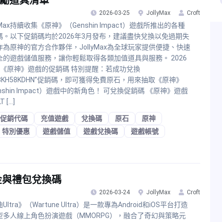
獎勵道具清單
2026-03-25
JollyMax
Croft
lyMax持續收集《原神》（Genshin Impact）遊戲所推出的各種
碼。以下促銷碼均於2026年3月發布，建議盡快兌換以免過期失
作為原神的官方合作夥伴，JollyMax為全球玩家提供便捷、快速
全的遊戲儲值服務，讓你輕鬆取得各類加值道具與服務。 2026
月《原神》遊戲的促銷碼 特別提醒：若成功兌換
73KH58KDHN”促銷碼，即可獲得免費原石，用來抽取《原神》
nshin Impact）遊戲中的新角色！ 可兌換促銷碼 《原神》遊戲
T […]
促銷代碼
充值遊戲
兌換碼
原石
原神
特別優惠
遊戲儲值
遊戲兌換碼
遊戲帳號
黃金與禮包兌換碼
2026-03-24
JollyMax
Croft
Ultra》（Wartune Ultra）是一款專為Android和iOS平台打造
型多人線上角色扮演遊戲（MMORPG），融合了奇幻與策略元