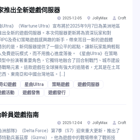
G玩家推出全新遊戲伺服器
2025-12-05
JollyMax
Croft
Ultra》（Wartune Ultra）宣布將於2025年9月7日為美洲地區
推出全新的遊戲伺服器。本次伺服器更新將為資深玩家和對
ORPG及奇幻策略遊戲感興趣的新手，帶來耳目一新的遊戲體
特別的是，新伺服器提供了一個公平的起點，讓新玩家能夠輕鬆
入免費遊玩模式，而不用擔心進度落後。 《星曲Ultra》在策略
G類型中扮演著重要角色，它獨特地融合了回合制戰鬥、城市建設
時戰略元素。這款遊戲在全球擁有強大的追隨者，尤其是在土耳
巴西、東南亞和中國台灣地區。 […]
奇幻遊戲
星曲Ultra
策略遊戲
遊戲伺服器
遊戲活動
遊戲發售
遊戲發行
勤幹員遊戲指南
2025-12-04
JollyMax
Croft
洲部隊》（Delta Force）第7季（S7）迎來重大更新，推出了
師特勤兵蓋茲摩（Gizmo），他為遊戲中的戰場帶來了戰術技