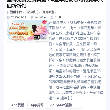
四折折扣
遊戲平台
玩法模式
應用類型
2025-08-01
JollyMax
Croft
🎉 優惠更大、獎勵更好、遊戲樂趣
不間斷！🎉 JollyMax滿四週年，特
別為全球玩家社群推出超值週年慶
活動！自2025年7月22日至8月31
日，來自菲律賓、馬來西亞、印
尼、泰國、土耳其、巴西與台灣等
地的玩家可享限時免費好禮、超狂
折扣、稀有遊戲道具和大獎抽獎機
會。 不論你是星曲Ultra的戰略玩
家、無盡對決的戰士，還是拳皇98
終極之戰OL的格鬥高手，JollyMax
的2025週年慶活動都準備了精彩絕
倫、限時推出的活動優惠、幸運抽
獎與Candy商店兌換好康，千萬別錯
過！ 🔥 週年 […]
App獎勵
App貨幣
JollyMax活動