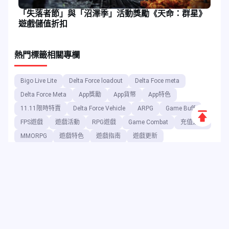
「失落者節」與「沼澤季」活動獎勵《天命：群星》
遊戲儲值折扣
熱門標籤
相關專欄
Bigo Live Lite
Delta Force loadout
Delta Foce meta
Delta Force Meta
App獎勵
App貨幣
App特色
11.11限時特賣
Delta Force Vehicle
ARPG
Game Buff
返
FPS遊戲
遊戲活動
RPG遊戲
Game Combat
充值遊戲
回
MMORPG
遊戲特色
遊戲指南
遊戲更新
頂
端
作為數位娛樂平台，JollyMax 以最優惠的價格為頂尖應用程式與遊戲
公司銷售增值商品，並提供便捷且安全的購買管道。JollyMax 博客定
期發布線上更新、活動資訊、促銷訊息、評論、攻略指南及報告，供
全球玩家與使用者參考。