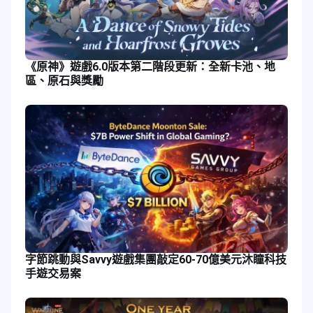
《原神》遊戲6.0版本第二階段更新：全新卡池、地
區、原石與獎勵
字節跳動與Savvy遊戲集團敲定60-70億美元沐瞳科技
手遊交易案