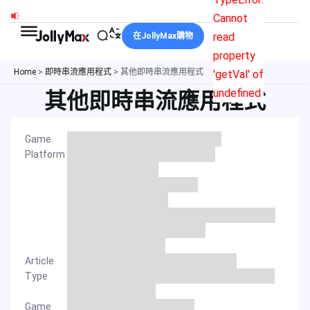
跳
Cannot
至
read
在JollyMax購物
主
property
要
Home
>
即時串流應用程式
>
其他即時串流應用程式
'getVal' of
內
undefined
其他即時串流應用程式
容
Game
Platform
Article
Type
Game