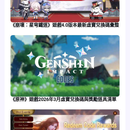
《崩壞：星穹鐵道》遊戲4.0版本最新虛寶兌換碼彙整
《原神》遊戲2026年3月虛寶兌換碼與獎勵道具清單