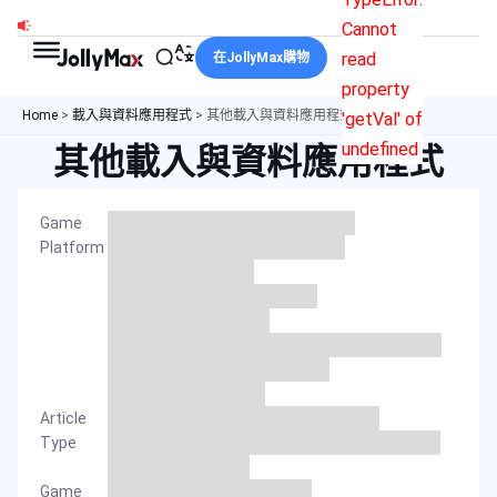
跳
Cannot
至
read
在JollyMax購物
主
property
要
Home
>
載入與資料應用程式
>
其他載入與資料應用程式
'getVal' of
內
undefined
其他載入與資料應用程式
容
Game
Platform
Article
Type
Game