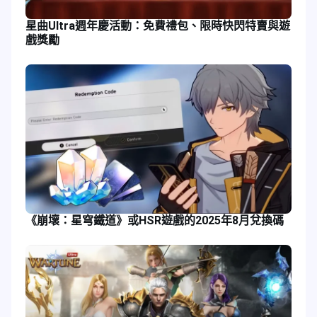
星曲Ultra週年慶活動：免費禮包、限時快閃特賣與遊
戲獎勵
《崩壞：星穹鐵道》或HSR遊戲的2025年8月兌換碼