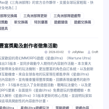
llyMax是《三角洲部隊》的官方合作夥伴，支援全球玩家輕鬆、快
全地為 […]
部隊兌換碼
三角洲部隊更新
三角洲部隊遊戲幣
費獎勵
新兌換碼
特別優惠
遊戲儲值
遊戲兌換碼
戲道具
法、豐富獎勵及創作者徵集活動
2026-03-02
JollyMax
Croft
家歡迎的奇幻MMORPG遊戲《星曲Ultra》（Wartune Ultra）
推出3.5版本，並同步啟動令人期待的內容創作活動。本次重大
更新帶來全新的玩法機制、更加豐富的角色自訂系統，以及創新
群互動機會。來自全球各地的玩家現在都能參與《星曲Ultra》
創內容創作，並有機會獲得豐厚獎勵，回饋表現最優秀的創作
此外，3.5版本也加入了全新遊戲活動、戰略玩法優化，以及更
的RPG要素，全面提升《星曲Ultra》免費遊玩的整體體驗。本
深入解析《星曲Ultra》3.5版本更新的核心亮點，並說明玩家如
與這項具開創性的內容創作計畫。
星曲Ultra
星曲Ultra遊戲玩法
策略遊戲
遊戲內容