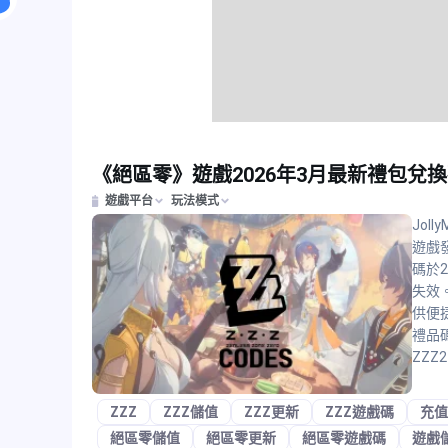
《絕區零》遊戲2026年3月最新禮包兌
遊戲平台
玩法模式
Jol
遊戲
碼於2
失效
供便
禮品
ZZZ2
ZZZ
ZZZ儲值
ZZZ更新
ZZZ遊戲碼
充值
絕區零儲值
絕區零更新
絕區零遊戲碼
遊戲