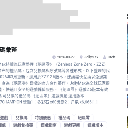
換碼彙整
2026-03-27
JollyMax
Croft
lyMax持續為玩家整理《絕區零》（Zenless Zone Zero、ZZZ）
發布的禮品碼，包含兌換碼與序號碼等各種形式。以下整理的代
026年3月更新，適用於ZZZ 2.6版本，建議盡快兌換以免過期
。身為《絕區零》遊戲的官方合作夥伴，JollyMax為全球玩家提
捷、快速且安全的遊戲儲值服務。 《絕區零》遊戲2.6版本有效
碼 可兌換的禮品碼 《絕區零》遊戲獎勵 適用版本
7CHAMPION 獎勵1：多彩石 x60獎勵2：丹尼 x6,666 […]
遊戲
兌換碼
特別優惠
禮品碼
絕區零
儲值
遊戲兌換碼
遊戲指南
遊戲更新
遊戲版本