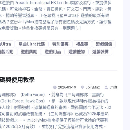
戲由 7road International HK Limited開發及發行，並提供多
包碼，可兌換神石、金幣、寶石禮包、符文石、門票、鑰匙、體
水、捲軸等豐富道具。 正在尋找《星曲Ultra》遊戲的最新有效
碼嗎？這份JollyMax指南整理了所有禮包碼及兌換方式，讓你輕
取免費獎勵。這些兌換碼通常只有一到兩週 […]
Ultra
星曲Ultra代碼
特別優惠
禮品碼
遊戲儲值
遊戲活動
遊戲獎勵
遊戲用品
遊戲禮物
遊戲裝備
換碼與使用教學
2026-03-19
JollyMax
Croft
洲部隊》（Delta Force），前身為《三角洲部隊：黑鷹行
Delta Force: Hawk Ops），是一款以現代特種作戰為核心的
多人線上射擊遊戲。憑藉其逼真的畫面、戰術團隊合作玩法，以
度可自訂的武器改裝系統，《三角洲部隊》已成為2025年最熱
競技遊戲之一。 本JollyMax指南提供了經驗證可兌換的代碼列
截至2026年3月有效），並說明了兌換流程與資源使用方式。