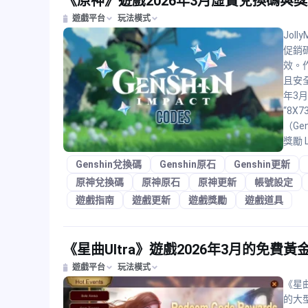
《原神》遊戲2026年3月虛寶兌換碼與
遊戲平台
玩法模式
Jol
促銷
效。
且安
年3
“8X
（Ge
獎勵 L
Genshin兌換碼
Genshin原石
Genshin更新
原神兌換碼
原神原石
原神更新
帳號設定
遊戲指南
遊戲更新
遊戲獎勵
遊戲道具
《星曲Ultra》遊戲2026年3月的免費
遊戲平台
玩法模式
《星曲
的大