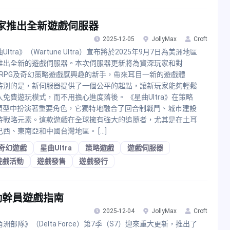
G玩家推出全新遊戲伺服器
2025-12-05
JollyMax
Croft
Ultra》（Wartune Ultra）宣布將於2025年9月7日為美洲地區
推出全新的遊戲伺服器。本次伺服器更新將為資深玩家和對
ORPG及奇幻策略遊戲感興趣的新手，帶來耳目一新的遊戲體
特別的是，新伺服器提供了一個公平的起點，讓新玩家能夠輕鬆
入免費遊玩模式，而不用擔心進度落後。 《星曲Ultra》在策略
G類型中扮演著重要角色，它獨特地融合了回合制戰鬥、城市建設
時戰略元素。這款遊戲在全球擁有強大的追隨者，尤其是在土耳
巴西、東南亞和中國台灣地區。 […]
奇幻遊戲
星曲Ultra
策略遊戲
遊戲伺服器
遊戲活動
遊戲發售
遊戲發行
勤幹員遊戲指南
2025-12-04
JollyMax
Croft
洲部隊》（Delta Force）第7季（S7）迎來重大更新，推出了