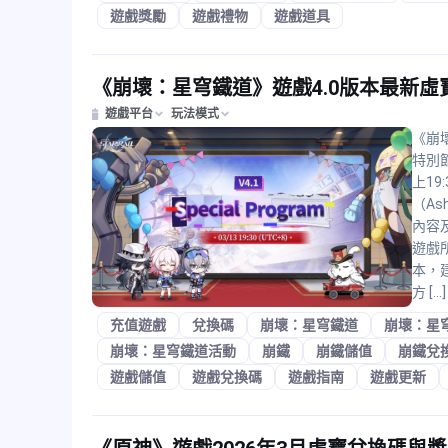
遊戲獎勵
遊戲禮物
遊戲道具
《崩壞：星穹鐵道》遊戲4.0版本最新虛
遊戲平台
玩法模式
《崩壞
特別節
上1
（As
內容
遊戲
本，
方 […]
充值遊戲
兌換碼
崩壞：星穹鐵道
崩壞：星
崩壞：星穹鐵道活動
崩鐵
崩鐵儲值
崩鐵兌
遊戲儲值
遊戲兌換碼
遊戲指南
遊戲更新