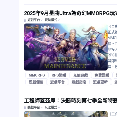
2025年9月星曲Ultra為奇幻MMORP
遊戲平台
玩法模式
《星曲
正式
MM
驗。
地投
RP
與即
其、
MMORPG
RPG遊戲
充值遊戲
免費遊戲
遊戲儲值
遊戲平台
遊戲指南
遊戲更新
工程師蓋茲摩：決勝時刻第七季全新特
遊戲平台
玩法模式
《三角