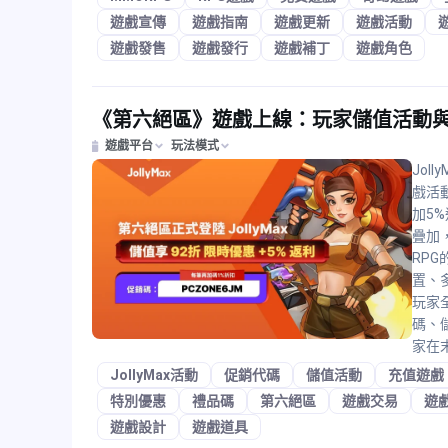
遊戲宣傳
遊戲指南
遊戲更新
遊戲活動
遊戲發售
遊戲發行
遊戲補丁
遊戲角色
《第六絕區》遊戲上線：玩家儲值活動
遊戲平台
玩法模式
Jol
戲活
加5%
疊加
RP
置、
玩家
碼、
家在
JollyMax活動
促銷代碼
儲值活動
充值遊戲
特別優惠
禮品碼
第六絕區
遊戲交易
遊
遊戲設計
遊戲道具