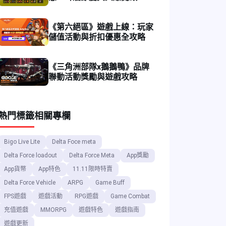
動儲值優惠多多！
《第六絕區》遊戲上線：玩家
儲值活動與折扣優惠全攻略
《三角洲部隊x鵝鵝鴨》品牌
聯動活動獎勵與遊戲攻略
熱門標籤
相關專欄
Bigo Live Lite
Delta Foce meta
Delta Force loadout
Delta Force Meta
App獎勵
App貨幣
App特色
11.11限時特賣
Delta Force Vehicle
ARPG
Game Buff
FPS遊戲
遊戲活動
RPG遊戲
Game Combat
充值遊戲
MMORPG
遊戲特色
遊戲指南
遊戲更新