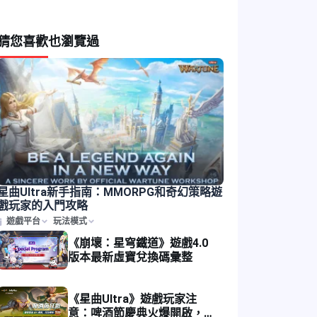
猜您喜歡
也瀏覽過
星曲Ultra新手指南：MMORPG和奇幻策略遊
戲玩家的入門攻略
遊戲平台
玩法模式
《崩壞：星穹鐵道》遊戲4.0
版本最新虛寶兌換碼彙整
《星曲Ultra》遊戲玩家注
意：啤酒節慶典火爆開啟，活