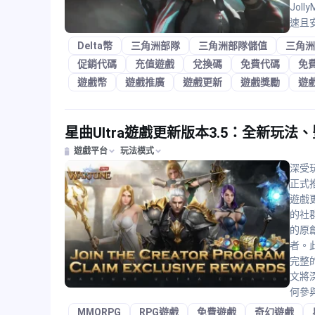
Jo
速且安
Delta幣
三角洲部隊
三角洲部隊儲值
三角洲
促銷代碼
充值遊戲
兌換碼
免費代碼
免
遊戲幣
遊戲推廣
遊戲更新
遊戲獎勵
遊
星曲Ultra遊戲更新版本3.5：全新玩
遊戲平台
玩法模式
深受玩
正式
遊戲
的社
的原
者。
完整
文將
何參
MMORPG
RPG遊戲
免費遊戲
奇幻遊戲