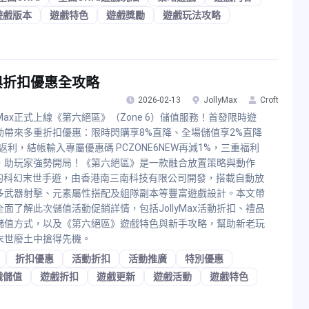
遊戲版本
遊戲特色
遊戲獎勵
遊戲玩法攻略
與折扣優惠全攻略
2026-02-13
JollyMax
Croft
lyMax正式上線《第六絕區》（Zone 6）儲值服務！首發限時遊
動帶來多重折扣優惠：限時閃購享8%直降、全場儲值享2%直降
返利，結帳輸入專屬優惠碼 PCZONE6NEW再減1%，三重福利
，助玩家強勢開局！《第六絕區》是一款融合放置策略與動作
G的科幻末世手遊，由香港南三南科技有限公司開發，搭載自動放
多武器射擊、元素屬性搭配及組隊副本等豐富遊戲設計。本文帶
全面了解此次儲值活動促銷詳情，包括JollyMax活動折扣、禮品
儲值方式，以及《第六絕區》遊戲特色與新手攻略，幫助新老玩
末世廢土中搶得先機。
折扣優惠
活動折扣
活動推廣
特別優惠
戲儲值
遊戲折扣
遊戲更新
遊戲活動
遊戲特色