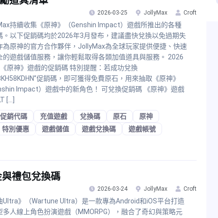
獎勵道具清單
2026-03-25
JollyMax
Croft
lyMax持續收集《原神》（Genshin Impact）遊戲所推出的各種
碼。以下促銷碼均於2026年3月發布，建議盡快兌換以免過期失
作為原神的官方合作夥伴，JollyMax為全球玩家提供便捷、快速
全的遊戲儲值服務，讓你輕鬆取得各類加值道具與服務。 2026
月《原神》遊戲的促銷碼 特別提醒：若成功兌換
73KH58KDHN”促銷碼，即可獲得免費原石，用來抽取《原神》
nshin Impact）遊戲中的新角色！ 可兌換促銷碼 《原神》遊戲
T […]
促銷代碼
充值遊戲
兌換碼
原石
原神
特別優惠
遊戲儲值
遊戲兌換碼
遊戲帳號
黃金與禮包兌換碼
2026-03-24
JollyMax
Croft
Ultra》（Wartune Ultra）是一款專為Android和iOS平台打造
型多人線上角色扮演遊戲（MMORPG），融合了奇幻與策略元