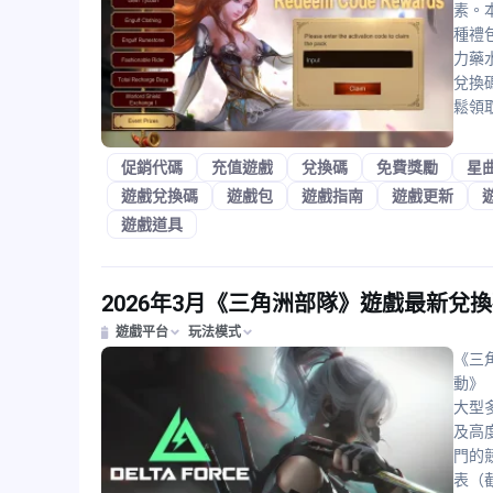
素。本遊
種禮
力藥
兌換
鬆領
促銷代碼
充值遊戲
兌換碼
免費獎勵
星曲
遊戲兌換碼
遊戲包
遊戲指南
遊戲更新
遊戲道具
2026年3月《三角洲部隊》遊戲最新兌
遊戲平台
玩法模式
《三角
動》（
大型
及高
門的
表（