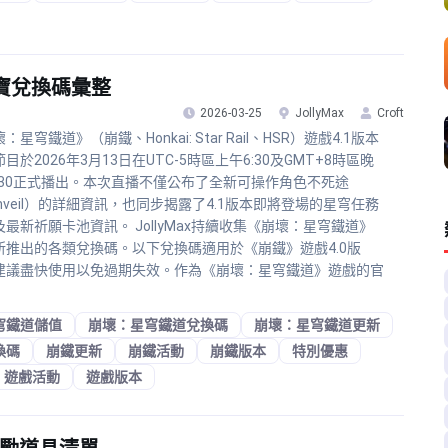
寶兌換碼彙整
2026-03-25
JollyMax
Croft
：星穹鐵道》（崩鐵、Honkai: Star Rail、HSR）遊戲4.1版本
目於2026年3月13日在UTC-5時區上午6:30及GMT+8時區晚
9:30正式播出。本次直播不僅公布了全新可操作角色不死途
hveil）的詳細資訊，也同步揭露了4.1版本即將登場的星穹任務
及最新祈願卡池資訊。 JollyMax持續收集《崩壞：星穹鐵道》
所推出的各類兌換碼。以下兌換碼適用於《崩鐵》遊戲4.0版
建議盡快使用以免過期失效。作為《崩壞：星穹鐵道》遊戲的官
穹鐵道儲值
崩壞：星穹鐵道兌換碼
崩壞：星穹鐵道更新
換碼
崩鐵更新
崩鐵活動
崩鐵版本
特別優惠
遊戲活動
遊戲版本