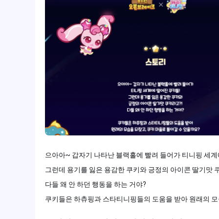
으아아~ 갑자기 나타난 블랙홀에 빨려 들어가 티니핑 세계
그런데 용기를 잃은 용감한 쿠키와 긍정의 아이콘 딸기맛 
다들 왜 안 하던 행동을 하는 거야?
쿠키들은 하츄핑과 스타티니핑들의 도움을 받아 원래의 모습