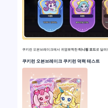
쿠키런 오븐브레이크에서 귀염뽀짝한
티니핑 모드
로 달려
쿠키런 오븐브레이크 쿠키런 덕력 테스트