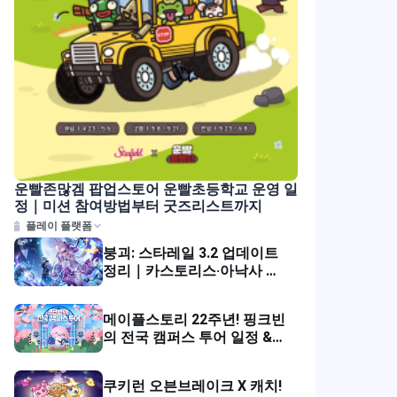
운빨존많겜 팝업스토어 운빨초등학교 운영 일
정｜미션 참여방법부터 굿즈리스트까지
플레이 플랫폼
붕괴: 스타레일 3.2 업데이트
정리｜카스토리스·아낙사 등
장 & 2주년 이벤트 혜택
메이플스토리 22주년! 핑크빈
의 전국 캠퍼스 투어 일정 &
참여 방법
쿠키런 오븐브레이크 X 캐치!