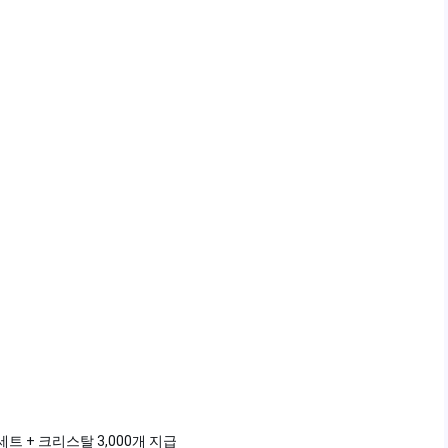
트 + 크리스탈 3,000개 지급