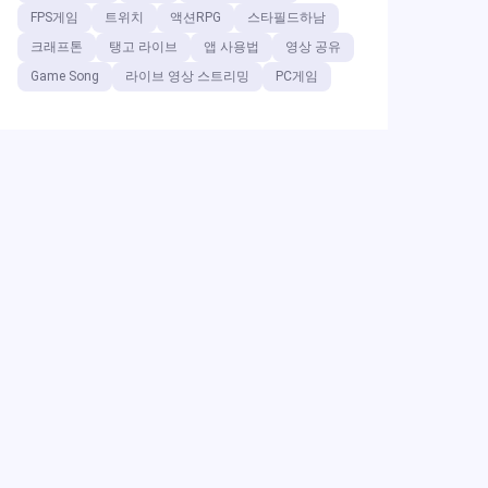
FPS게임
트위치
액션RPG
스타필드하남
크래프톤
탱고 라이브
앱 사용법
영상 공유
Game Song
라이브 영상 스트리밍
PC게임