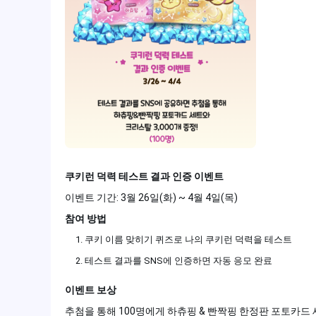
쿠키런 덕력 테스트 결과 인증 이벤트
이벤트 기간: 3월 26일(화) ~ 4월 4일(목)
참여 방법
쿠키 이름 맞히기 퀴즈로 나의 쿠키런 덕력을 테스트
테스트 결과를 SNS에 인증하면 자동 응모 완료
이벤트 보상
추첨을 통해 100명에게 하츄핑 & 빤짝핑 한정판 포토카드 세