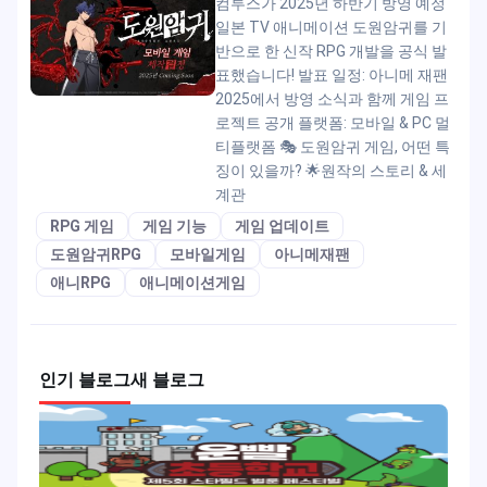
컴투스가 2025년 하반기 방영 예정
일본 TV 애니메이션 도원암귀를 기
반으로 한 신작 RPG 개발을 공식 발
표했습니다! 발표 일정: 아니메 재팬
2025에서 방영 소식과 함께 게임 프
로젝트 공개 플랫폼: 모바일 & PC 멀
티플랫폼 🎭 도원암귀 게임, 어떤 특
징이 있을까? 🌟원작의 스토리 & 세
계관
RPG 게임
게임 기능
게임 업데이트
도원암귀RPG
모바일게임
아니메재팬
애니RPG
애니메이션게임
인기 블로그
새 블로그