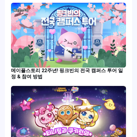
메이플스토리 22주년! 핑크빈의 전국 캠퍼스 투어 일
정 & 참여 방법