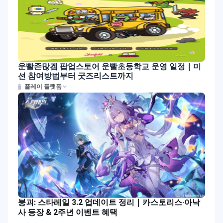
운빨존많겜 팝업스토어 운빨초등학교 운영 일정｜미
션 참여방법부터 굿즈리스트까지
플레이 플랫폼
붕괴: 스타레일 3.2 업데이트 정리｜카스토리스·아낙
사 등장 & 2주년 이벤트 혜택