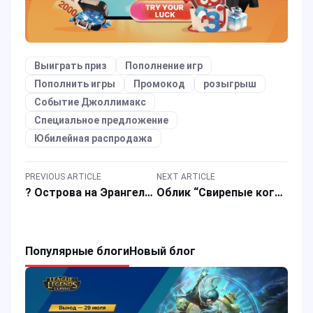
Выиграть приз
Пополнение игр
Пополнить игры
Промокод
розыгрыш
Событие Джоллимакс
Специальное предложение
Юбилейная распродажа
PREVIOUS ARTICLE
NEXT ARTICLE
? Острова на Эрангеле ?
Облик “Свирепые когти” возвращается!
Популярные блоги
Новый блог