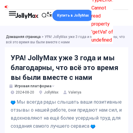
Перейти
Cannot
к
read
Купить в JollyMax
содержимому
property
'getVal' of
Домашняя страница
>
УРА! JollyMax уже 3 года и мы благодарны, что
undefined
всё это время вы были вместе с нами
УРА! JollyMax уже 3 года и мы
благодарны, что всё это время
вы были вместе с нами
Игровая платформа
2024-08-20
JollyMax
Valeriya
Мы всегда рады слышать ваши позитивные
отзывы о нашей работе, они придают нам сил, и
вдохновляют на ещё более усердный труд для
создания самого лучшего сервиса