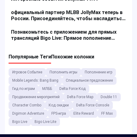
официальный партнер MLBB JollyMax теперь в
России. Присоединяйтесь, чтобы насладиться
процессом пополнения игрового счета!
Познакомьтесь с приложением для прямых
трансляций Bigo Live: Прямое пополнение
алмазов и эксклюзивные скидки до 15%!
Популярные Теги
Похожие колонки
Игровое Событие
Пополнить игры
Пополнение игр
Mobile Legends: Bang Bang
Специальное предложение
Гид по играм
МЛББ
Delta Force Код
Продвижение мероприятий
Delta Force Map
Double 11
Character Combo
Код скидки
Delta Force Console
Digimon Adventure
FPS-игра
Elite Reward
FF Max
Bigo Live
Bigo Live Lite